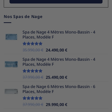
Nos Spas de Nage
Spa de Nage 4 Mètres Mono-Bassin - 4
Places, Modèle F
Le
Le
35.990,00
€
24.490,00
€
Note
5.00
sur 5
prix
prix
Spa de Nage 4 Mètres Mono-Bassin - 4
initial
actuel
Places, Modèle F
était :
est :
35.990,00 €.
24.490,00 €.
Le
Le
37.990,00
€
25.490,00
€
Note
5.00
sur 5
prix
prix
Spa de Nage 6 Mètres Mono-Bassin - 6
initial
actuel
Places, Modèle F
était :
est :
37.990,00 €.
25.490,00 €.
Le
Le
37.990,00
€
29.990,00
€
Note
5.00
sur 5
prix
prix