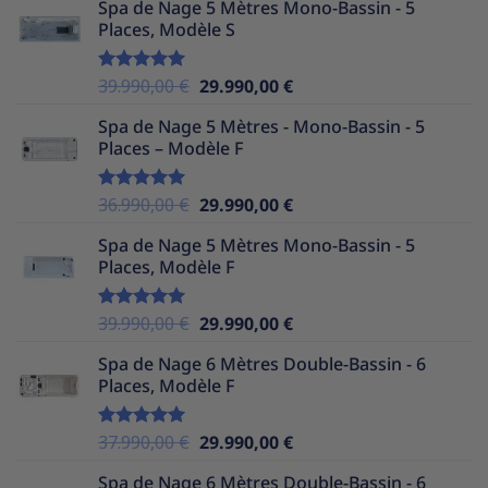
Spa de Nage 5 Mètres Mono-Bassin - 5
initial
actuel
Places, Modèle S
était :
est :
37.990,00 €.
29.990,00 €.
Le
Le
39.990,00
€
29.990,00
€
Note
5.00
sur 5
prix
prix
Spa de Nage 5 Mètres - Mono-Bassin - 5
initial
actuel
Places – Modèle F
était :
est :
39.990,00 €.
29.990,00 €.
Le
Le
36.990,00
€
29.990,00
€
Note
5.00
sur 5
prix
prix
Spa de Nage 5 Mètres Mono-Bassin - 5
initial
actuel
Places, Modèle F
était :
est :
36.990,00 €.
29.990,00 €.
Le
Le
39.990,00
€
29.990,00
€
Note
5.00
sur 5
prix
prix
Spa de Nage 6 Mètres Double-Bassin - 6
initial
actuel
Places, Modèle F
était :
est :
39.990,00 €.
29.990,00 €.
Le
Le
37.990,00
€
29.990,00
€
Note
5.00
sur 5
prix
prix
Spa de Nage 6 Mètres Double-Bassin - 6
initial
actuel