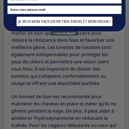
indispensables pour nager le crawl
Email
Pour nager le crawl de manière efficace, il est
essentiel de disposer de l’équipement et des
JE VEUX MON PACK ENTRETIEN 6 MOIS ET MON EBOOK !
accessoires appropriés. Tout d’abord, un bon
maillot de bain ajusté est nécessaire pour
réduire la résistance dans l’eau et favoriser une
meilleure glisse. Les lunettes de natation sont
également indispensables pour protéger les
yeux du chlore et permettre une vision claire
sous l’eau. Il est important de choisir des
lunettes qui s’adaptent confortablement au
visage et offrent une étanchéité parfaite.
Un bonnet de bain est recommandé pour
maintenir les cheveux en place et éviter qu’ils ne
gênent pendant la nage. De plus, il peut aider à
améliorer l’hydrodynamisme en réduisant la
traînée. Pour les nageurs débutants ou ceux qui