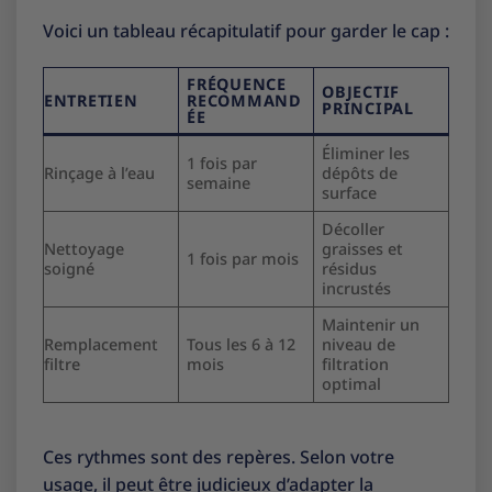
Voici un tableau récapitulatif pour garder le cap :
FRÉQUENCE
OBJECTIF
ENTRETIEN
RECOMMAND
PRINCIPAL
ÉE
Éliminer les
1 fois par
Rinçage à l’eau
dépôts de
semaine
surface
Décoller
Nettoyage
graisses et
1 fois par mois
soigné
résidus
incrustés
Maintenir un
Remplacement
Tous les 6 à 12
niveau de
filtre
mois
filtration
optimal
Ces rythmes sont des repères. Selon votre
usage, il peut être judicieux d’adapter la