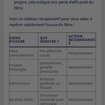
propre, cela indique une perte d’efficacité du
filtre.
Voici un tableau récapitulatif pour vous aider à
repérer rapidement l’usure du filtre :
ACTION
SIGNE
QUE
RECOMMANDÉ
D’USURE
VÉRIFIER ?
E
Fibre
Plis effilochés,
Remplacement
terne/déchirée
cassés
Jaunissement,
Couleur
grisaille
Remplacement
inchangée
persistante
Embouts
Déformation
gondolés ou
Remplacement
fissurés
Circulation
Jet d’eau faible
anormale post-
Remplacement
nettoyage