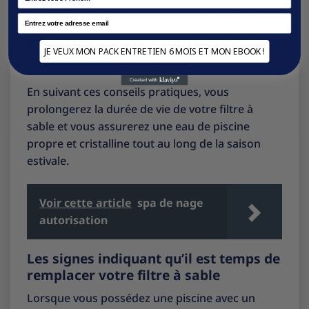
intempéries en utilisant une housse adaptée
Email
lorsque la piscine n’est pas utilisée. Cela évitera
que des débris extérieurs ne pénètrent dans le
JE VEUX MON PACK ENTRETIEN 6 MOIS ET MON EBOOK !
système et ne l’endommagent.
En suivant ces conseils pratiques, vous
prolongerez la durée de vie de votre filtre à
sable et vous assurerez une eau de piscine
propre et cristalline tout au long de la saison
estivale.
Voir cette article
spa de nage
autorisation
Les signes indiquant qu’il est temps de
remplacer votre filtre à sable
Lorsque vous possédez une piscine avec un