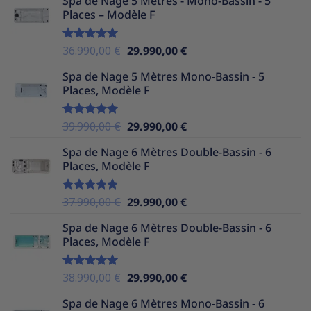
Spa de Nage 5 Mètres - Mono-Bassin - 5
initial
actuel
Places – Modèle F
était :
est :
37.990,00 €.
25.490,00 €.
Le
Le
36.990,00
€
29.990,00
€
Note
5.00
sur 5
prix
prix
Spa de Nage 5 Mètres Mono-Bassin - 5
initial
actuel
Places, Modèle F
était :
est :
36.990,00 €.
29.990,00 €.
Le
Le
39.990,00
€
29.990,00
€
Note
5.00
sur 5
prix
prix
Spa de Nage 6 Mètres Double-Bassin - 6
initial
actuel
Places, Modèle F
était :
est :
39.990,00 €.
29.990,00 €.
Le
Le
37.990,00
€
29.990,00
€
Note
5.00
sur 5
prix
prix
Spa de Nage 6 Mètres Double-Bassin - 6
initial
actuel
Places, Modèle F
était :
est :
37.990,00 €.
29.990,00 €.
Le
Le
38.990,00
€
29.990,00
€
Note
5.00
sur 5
prix
prix
Spa de Nage 6 Mètres Mono-Bassin - 6
initial
actuel