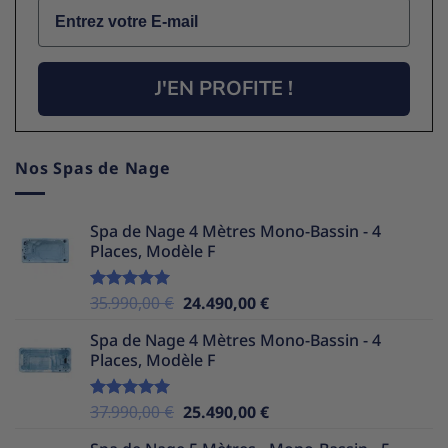
Email
J'EN PROFITE !
Nos Spas de Nage
Spa de Nage 4 Mètres Mono-Bassin - 4
Places, Modèle F
Le
Le
35.990,00
€
24.490,00
€
Note
5.00
sur 5
prix
prix
Spa de Nage 4 Mètres Mono-Bassin - 4
initial
actuel
Places, Modèle F
était :
est :
35.990,00 €.
24.490,00 €.
Le
Le
37.990,00
€
25.490,00
€
Note
5.00
sur 5
prix
prix