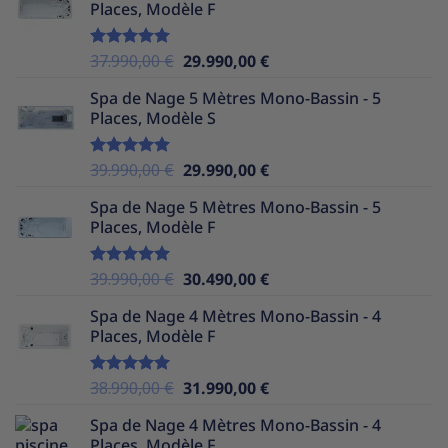
Places, Modèle F
était :
est :
38.990,00 €.
29.990,00 €.
Le
Le
37.990,00
€
29.990,00
€
Note
5.00
sur 5
prix
prix
Spa de Nage 5 Mètres Mono-Bassin - 5
initial
actuel
Places, Modèle S
était :
est :
37.990,00 €.
29.990,00 €.
Le
Le
39.990,00
€
29.990,00
€
Note
5.00
sur 5
prix
prix
Spa de Nage 5 Mètres Mono-Bassin - 5
initial
actuel
Places, Modèle F
était :
est :
39.990,00 €.
29.990,00 €.
Le
Le
39.990,00
€
30.490,00
€
Note
5.00
sur 5
prix
prix
Spa de Nage 4 Mètres Mono-Bassin - 4
initial
actuel
Places, Modèle F
était :
est :
39.990,00 €.
30.490,00 €.
Le
Le
38.990,00
€
31.990,00
€
Note
5.00
sur 5
prix
prix
Spa de Nage 4 Mètres Mono-Bassin - 4
initial
actuel
Places, Modèle F