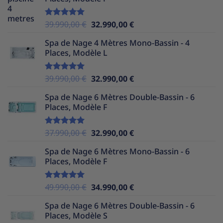
était :
est :
38.990,00 €.
31.990,00 €.
Le
Le
39.990,00
€
32.990,00
€
Note
5.00
sur 5
prix
prix
Spa de Nage 4 Mètres Mono-Bassin - 4
initial
actuel
Places, Modèle L
était :
est :
39.990,00 €.
32.990,00 €.
Le
Le
39.990,00
€
32.990,00
€
Note
5.00
sur 5
prix
prix
Spa de Nage 6 Mètres Double-Bassin - 6
initial
actuel
Places, Modèle F
était :
est :
39.990,00 €.
32.990,00 €.
Le
Le
37.990,00
€
32.990,00
€
Note
5.00
sur 5
prix
prix
Spa de Nage 6 Mètres Mono-Bassin - 6
initial
actuel
Places, Modèle F
était :
est :
37.990,00 €.
32.990,00 €.
Le
Le
49.990,00
€
34.990,00
€
Note
5.00
sur 5
prix
prix
Spa de Nage 6 Mètres Double-Bassin - 6
initial
actuel
Places, Modèle S
était :
est :