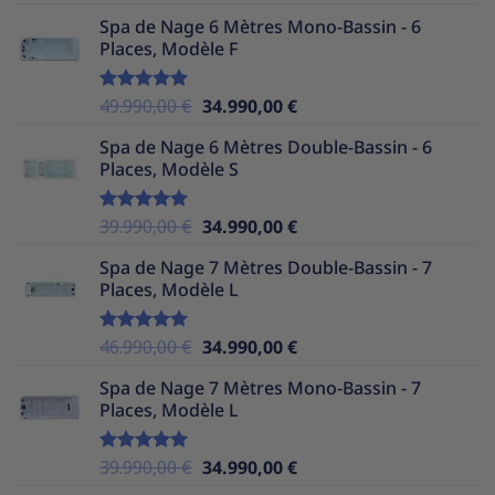
sur 5
prix
prix
Spa de Nage 6 Mètres Mono-Bassin - 6
initial
actuel
Places, Modèle F
était :
est :
37.990,00 €.
32.990,00 €.
Le
Le
49.990,00
€
34.990,00
€
Note
5.00
sur 5
prix
prix
Spa de Nage 6 Mètres Double-Bassin - 6
initial
actuel
Places, Modèle S
était :
est :
49.990,00 €.
34.990,00 €.
Le
Le
39.990,00
€
34.990,00
€
Note
5.00
sur 5
prix
prix
Spa de Nage 7 Mètres Double-Bassin - 7
initial
actuel
Places, Modèle L
était :
est :
39.990,00 €.
34.990,00 €.
Le
Le
46.990,00
€
34.990,00
€
Note
5.00
sur 5
prix
prix
Spa de Nage 7 Mètres Mono-Bassin - 7
initial
actuel
Places, Modèle L
était :
est :
46.990,00 €.
34.990,00 €.
Le
Le
39.990,00
€
34.990,00
€
Note
5.00
sur 5
prix
prix