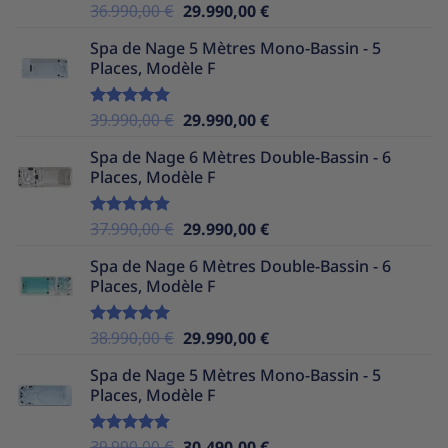
Le
Le
36.990,00
€
29.990,00
€
Note
5.00
sur 5
prix
prix
Spa de Nage 5 Mètres Mono-Bassin - 5
initial
actuel
Places, Modèle F
était :
est :
36.990,00 €.
29.990,00 €.
Le
Le
39.990,00
€
29.990,00
€
Note
5.00
sur 5
prix
prix
Spa de Nage 6 Mètres Double-Bassin - 6
initial
actuel
Places, Modèle F
était :
est :
39.990,00 €.
29.990,00 €.
Le
Le
37.990,00
€
29.990,00
€
Note
5.00
sur 5
prix
prix
Spa de Nage 6 Mètres Double-Bassin - 6
initial
actuel
Places, Modèle F
était :
est :
37.990,00 €.
29.990,00 €.
Le
Le
38.990,00
€
29.990,00
€
Note
5.00
sur 5
prix
prix
Spa de Nage 5 Mètres Mono-Bassin - 5
initial
actuel
Places, Modèle F
était :
est :
38.990,00 €.
29.990,00 €.
Le
Le
39.990,00
€
30.490,00
€
Note
5.00