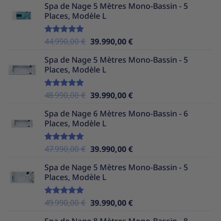
Spa de Nage 5 Mètres Mono-Bassin - 5
initial
actuel
Places, Modèle L
était :
est :
39.990,00 €.
34.990,00 €.
Le
Le
44.990,00
€
39.990,00
€
Note
5.00
sur 5
prix
prix
Spa de Nage 5 Mètres Mono-Bassin - 5
initial
actuel
Places, Modèle L
était :
est :
44.990,00 €.
39.990,00 €.
Le
Le
48.990,00
€
39.990,00
€
Note
5.00
sur 5
prix
prix
Spa de Nage 6 Mètres Mono-Bassin - 6
initial
actuel
Places, Modèle L
était :
est :
48.990,00 €.
39.990,00 €.
Le
Le
47.990,00
€
39.990,00
€
Note
5.00
sur 5
prix
prix
Spa de Nage 5 Mètres Mono-Bassin - 5
initial
actuel
Places, Modèle L
était :
est :
47.990,00 €.
39.990,00 €.
Le
Le
49.990,00
€
39.990,00
€
Note
5.00
sur 5
prix
prix
Spa de Nage 8 Mètres Mono-Bassin - 8