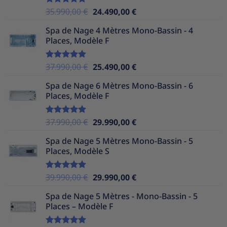
Le
Le
35.990,00
€
24.490,00
€
Note
5.00
sur 5
prix
prix
Spa de Nage 4 Mètres Mono-Bassin - 4
initial
actuel
Places, Modèle F
était :
est :
35.990,00 €.
24.490,00 €.
Le
Le
37.990,00
€
25.490,00
€
Note
5.00
sur 5
prix
prix
Spa de Nage 6 Mètres Mono-Bassin - 6
initial
actuel
Places, Modèle F
était :
est :
37.990,00 €.
25.490,00 €.
Le
Le
37.990,00
€
29.990,00
€
Note
5.00
sur 5
prix
prix
Spa de Nage 5 Mètres Mono-Bassin - 5
initial
actuel
Places, Modèle S
était :
est :
37.990,00 €.
29.990,00 €.
Le
Le
39.990,00
€
29.990,00
€
Note
5.00
sur 5
prix
prix
Spa de Nage 5 Mètres - Mono-Bassin - 5
initial
actuel
Places – Modèle F
était :
est :
39.990,00 €.
29.990,00 €.