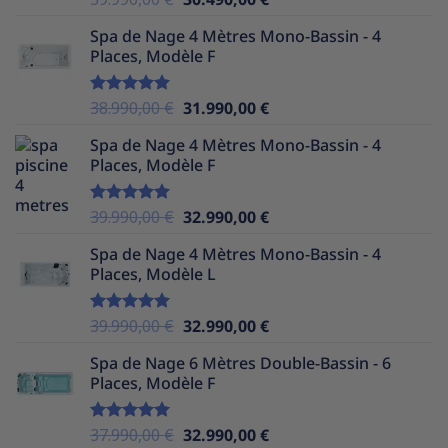
sur 5
prix
prix
Spa de Nage 4 Mètres Mono-Bassin - 4
initial
actuel
Places, Modèle F
était :
est :
39.990,00 €.
30.490,00 €.
Le
Le
38.990,00
€
31.990,00
€
Note
5.00
sur 5
prix
prix
Spa de Nage 4 Mètres Mono-Bassin - 4
initial
actuel
Places, Modèle F
était :
est :
38.990,00 €.
31.990,00 €.
Le
Le
39.990,00
€
32.990,00
€
Note
5.00
sur 5
prix
prix
Spa de Nage 4 Mètres Mono-Bassin - 4
initial
actuel
Places, Modèle L
était :
est :
39.990,00 €.
32.990,00 €.
Le
Le
39.990,00
€
32.990,00
€
Note
5.00
sur 5
prix
prix
Spa de Nage 6 Mètres Double-Bassin - 6
initial
actuel
Places, Modèle F
était :
est :
39.990,00 €.
32.990,00 €.
Le
Le
37.990,00
€
32.990,00
€
Note
5.00