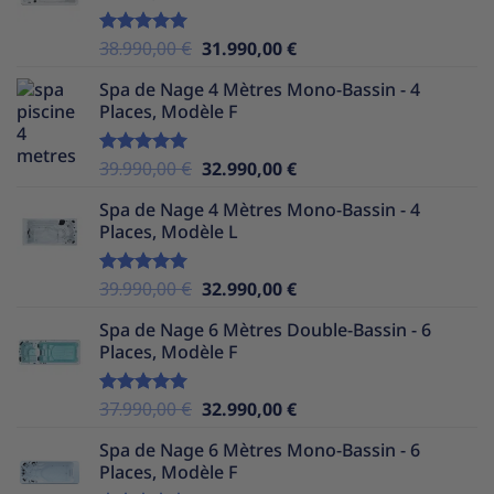
39.990,00 €.
30.490,00 €.
Le
Le
38.990,00
€
31.990,00
€
Note
5.00
sur 5
prix
prix
Spa de Nage 4 Mètres Mono-Bassin - 4
initial
actuel
Places, Modèle F
était :
est :
38.990,00 €.
31.990,00 €.
Le
Le
39.990,00
€
32.990,00
€
Note
5.00
sur 5
prix
prix
Spa de Nage 4 Mètres Mono-Bassin - 4
initial
actuel
Places, Modèle L
était :
est :
39.990,00 €.
32.990,00 €.
Le
Le
39.990,00
€
32.990,00
€
Note
5.00
sur 5
prix
prix
Spa de Nage 6 Mètres Double-Bassin - 6
initial
actuel
Places, Modèle F
était :
est :
39.990,00 €.
32.990,00 €.
Le
Le
37.990,00
€
32.990,00
€
Note
5.00
sur 5
prix
prix
Spa de Nage 6 Mètres Mono-Bassin - 6
initial
actuel
Places, Modèle F
était :
est :