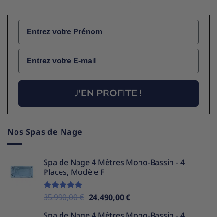
Name
Email
J'EN PROFITE !
Nos Spas de Nage
Spa de Nage 4 Mètres Mono-Bassin - 4
Places, Modèle F
Le
Le
35.990,00
€
24.490,00
€
Note
5.00
sur 5
prix
prix
Spa de Nage 4 Mètres Mono-Bassin - 4
initial
actuel