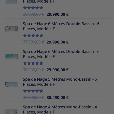
Places, Modèle F
était :
est :
36.990,00 €.
29.990,00 €.
Le
Le
39.990,00
€
29.990,00
€
Note
5.00
sur 5
prix
prix
Spa de Nage 6 Mètres Double-Bassin - 6
initial
actuel
Places, Modèle F
était :
est :
39.990,00 €.
29.990,00 €.
Le
Le
37.990,00
€
29.990,00
€
Note
5.00
sur 5
prix
prix
Spa de Nage 6 Mètres Double-Bassin - 6
initial
actuel
Places, Modèle F
était :
est :
37.990,00 €.
29.990,00 €.
Le
Le
38.990,00
€
29.990,00
€
Note
5.00
sur 5
prix
prix
Spa de Nage 5 Mètres Mono-Bassin - 5
initial
actuel
Places, Modèle F
était :
est :
38.990,00 €.
29.990,00 €.
Le
Le
39.990,00
€
30.490,00
€
Note
5.00
sur 5
prix
prix
Spa de Nage 4 Mètres Mono-Bassin - 4
initial
actuel
Places, Modèle F
était :
est :