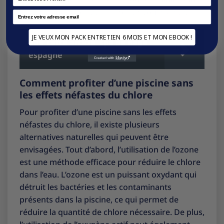
les effets néfastes du chlore sur votre santé.
Email
JE VEUX MON PACK ENTRETIEN 6 MOIS ET MON EBOOK !
Voir cette article
spa de nage
espagne
Comment profiter d’une piscine sans
les effets néfastes du chlore
Pour profiter d’une piscine sans les effets
néfastes du chlore, il existe plusieurs
alternatives naturelles qui peuvent être
envisagées. Tout d’abord, l’utilisation de l’ozone
est une méthode efficace pour réduire le chlore
dans l’eau. L’ozone est un puissant oxydant qui
détruit les bactéries et les contaminants
présents dans la piscine, ce qui permet de
réduire la quantité de chlore nécessaire. De plus,