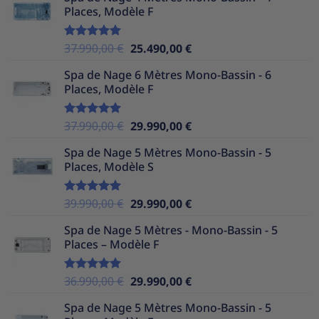
Places, Modèle F
était :
est :
35.990,00 €.
24.490,00 €.
Le
Le
37.990,00
€
25.490,00
€
Note
5.00
sur 5
prix
prix
Spa de Nage 6 Mètres Mono-Bassin - 6
initial
actuel
Places, Modèle F
était :
est :
37.990,00 €.
25.490,00 €.
Le
Le
37.990,00
€
29.990,00
€
Note
5.00
sur 5
prix
prix
Spa de Nage 5 Mètres Mono-Bassin - 5
initial
actuel
Places, Modèle S
était :
est :
37.990,00 €.
29.990,00 €.
Le
Le
39.990,00
€
29.990,00
€
Note
5.00
sur 5
prix
prix
Spa de Nage 5 Mètres - Mono-Bassin - 5
initial
actuel
Places – Modèle F
était :
est :
39.990,00 €.
29.990,00 €.
Le
Le
36.990,00
€
29.990,00
€
Note
5.00
sur 5
prix
prix
Spa de Nage 5 Mètres Mono-Bassin - 5
initial
actuel