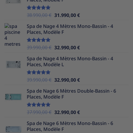
était :
est :
39.990,00 €.
30.490,00 €.
Le
Le
38.990,00
€
31.990,00
€
Note
5.00
sur 5
prix
prix
Spa de Nage 4 Mètres Mono-Bassin - 4
initial
actuel
Places, Modèle F
était :
est :
38.990,00 €.
31.990,00 €.
Le
Le
39.990,00
€
32.990,00
€
Note
5.00
sur 5
prix
prix
Spa de Nage 4 Mètres Mono-Bassin - 4
initial
actuel
Places, Modèle L
était :
est :
39.990,00 €.
32.990,00 €.
Le
Le
39.990,00
€
32.990,00
€
Note
5.00
sur 5
prix
prix
Spa de Nage 6 Mètres Double-Bassin - 6
initial
actuel
Places, Modèle F
était :
est :
39.990,00 €.
32.990,00 €.
Le
Le
37.990,00
€
32.990,00
€
Note
5.00
sur 5
prix
prix
Spa de Nage 6 Mètres Mono-Bassin - 6
initial
actuel
Places, Modèle F
était :
est :