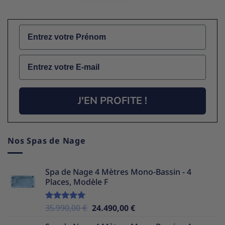
Name
Email
J'EN PROFITE !
Nos Spas de Nage
Spa de Nage 4 Mètres Mono-Bassin - 4
Places, Modèle F
Le
Le
35.990,00
€
24.490,00
€
Note
5.00
sur 5
prix
prix