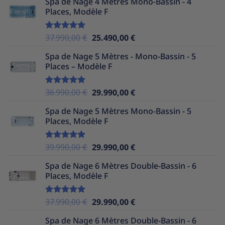
Spa de Nage 4 Mètres Mono-Bassin - 4
initial
actuel
Places, Modèle F
était :
est :
35.990,00 €.
24.490,00 €.
Le
Le
37.990,00
€
25.490,00
€
Note
5.00
sur 5
prix
prix
Spa de Nage 5 Mètres - Mono-Bassin - 5
initial
actuel
Places – Modèle F
était :
est :
37.990,00 €.
25.490,00 €.
Le
Le
36.990,00
€
29.990,00
€
Note
5.00
sur 5
prix
prix
Spa de Nage 5 Mètres Mono-Bassin - 5
initial
actuel
Places, Modèle F
était :
est :
36.990,00 €.
29.990,00 €.
Le
Le
39.990,00
€
29.990,00
€
Note
5.00
sur 5
prix
prix
Spa de Nage 6 Mètres Double-Bassin - 6
initial
actuel
Places, Modèle F
était :
est :
39.990,00 €.
29.990,00 €.
Le
Le
37.990,00
€
29.990,00
€
Note
5.00
sur 5
prix
prix
Spa de Nage 6 Mètres Double-Bassin - 6
initial
actuel