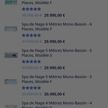
Places, Modèle F
était :
est :
37.990,00 €.
29.990,00 €.
Le
Le
38.990,00
€
29.990,00
€
Note
5.00
sur 5
prix
prix
Spa de Nage 6 Mètres Mono-Bassin - 6
initial
actuel
Places, Modèle F
était :
est :
38.990,00 €.
29.990,00 €.
Le
Le
37.990,00
€
29.990,00
€
Note
5.00
sur 5
prix
prix
Spa de Nage 5 Mètres Mono-Bassin - 5
initial
actuel
Places, Modèle S
était :
est :
37.990,00 €.
29.990,00 €.
Le
Le
39.990,00
€
29.990,00
€
Note
5.00
sur 5
prix
prix
Spa de Nage 5 Mètres Mono-Bassin - 5
initial
actuel
Places, Modèle F
était :
est :
39.990,00 €.
29.990,00 €.
Le
Le
39.990,00
€
30.490,00
€
Note
5.00
sur 5
prix
prix
Spa de Nage 4 Mètres Mono-Bassin - 4
initial
actuel
Places, Modèle F