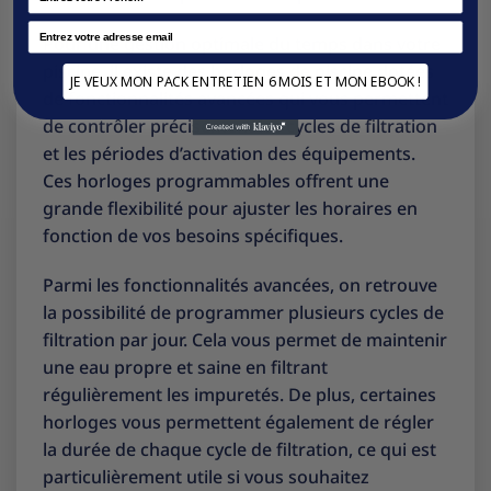
Email
Pour une gestion optimale du temps dans votre
piscine, il existe des horloges de piscine dotées
JE VEUX MON PACK ENTRETIEN 6 MOIS ET MON EBOOK !
de fonctionnalités avancées qui vous permettent
de contrôler précisément les cycles de filtration
et les périodes d’activation des équipements.
Ces horloges programmables offrent une
grande flexibilité pour ajuster les horaires en
fonction de vos besoins spécifiques.
Parmi les fonctionnalités avancées, on retrouve
la possibilité de programmer plusieurs cycles de
filtration par jour. Cela vous permet de maintenir
une eau propre et saine en filtrant
régulièrement les impuretés. De plus, certaines
horloges vous permettent également de régler
la durée de chaque cycle de filtration, ce qui est
particulièrement utile si vous souhaitez