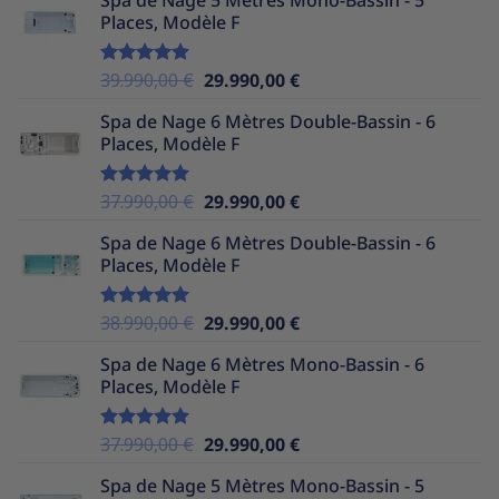
Spa de Nage 5 Mètres Mono-Bassin - 5
initial
actuel
Places, Modèle F
était :
est :
36.990,00 €.
29.990,00 €.
Le
Le
39.990,00
€
29.990,00
€
Note
5.00
sur 5
prix
prix
Spa de Nage 6 Mètres Double-Bassin - 6
initial
actuel
Places, Modèle F
était :
est :
39.990,00 €.
29.990,00 €.
Le
Le
37.990,00
€
29.990,00
€
Note
5.00
sur 5
prix
prix
Spa de Nage 6 Mètres Double-Bassin - 6
initial
actuel
Places, Modèle F
était :
est :
37.990,00 €.
29.990,00 €.
Le
Le
38.990,00
€
29.990,00
€
Note
5.00
sur 5
prix
prix
Spa de Nage 6 Mètres Mono-Bassin - 6
initial
actuel
Places, Modèle F
était :
est :
38.990,00 €.
29.990,00 €.
Le
Le
37.990,00
€
29.990,00
€
Note
5.00
sur 5
prix
prix
Spa de Nage 5 Mètres Mono-Bassin - 5
initial
actuel