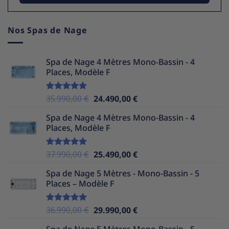
Nos Spas de Nage
Spa de Nage 4 Mètres Mono-Bassin - 4
Places, Modèle F
Le
Le
35.990,00
€
24.490,00
€
Note
5.00
sur 5
prix
prix
Spa de Nage 4 Mètres Mono-Bassin - 4
initial
actuel
Places, Modèle F
était :
est :
35.990,00 €.
24.490,00 €.
Le
Le
37.990,00
€
25.490,00
€
Note
5.00
sur 5
prix
prix
Spa de Nage 5 Mètres - Mono-Bassin - 5
initial
actuel
Places – Modèle F
était :
est :
37.990,00 €.
25.490,00 €.
Le
Le
36.990,00
€
29.990,00
€
Note
5.00
sur 5
prix
prix