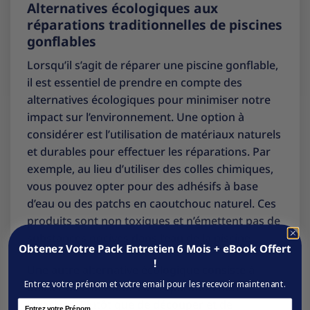
Alternatives écologiques aux
réparations traditionnelles de piscines
gonflables
Lorsqu’il s’agit de réparer une piscine gonflable,
il est essentiel de prendre en compte des
alternatives écologiques pour minimiser notre
impact sur l’environnement. Une option à
considérer est l’utilisation de matériaux naturels
et durables pour effectuer les réparations. Par
exemple, au lieu d’utiliser des colles chimiques,
vous pouvez opter pour des adhésifs à base
d’eau ou des patchs en caoutchouc naturel. Ces
produits sont non toxiques et n’émettent pas de
substances nocives dans l’eau de la piscine.
Obtenez Votre Pack Entretien 6 Mois + eBook Offert
!
Une autre alternative écologique consiste à
Entrez votre prénom et votre email pour les recevoir maintenant.
utiliser des méthodes de réparation non
invasives. Plutôt que de découper et de
Name