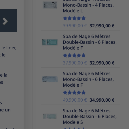
initial
actuel
Mono-Bassin - 4 Places,
était :
est :
Modèle L
39.990,00 €.
32.990,
Le
Le
39.990,00
€
32.990,00
€
Note
5.00
sur 5
prix
prix
Spa de Nage 6 Mètres
initial
actuel
Double-Bassin - 6 Places,
était :
est :
e liner,
Modèle F
39.990,00 €.
32.990,
 le
Le
Le
37.990,00
€
32.990,00
€
Note
5.00
sur 5
prix
prix
Spa de Nage 6 Mètres
initial
actuel
e la
Mono-Bassin - 6 Places,
était :
est :
es
Modèle F
37.990,00 €.
32.990,
Le
Le
49.990,00
€
34.990,00
€
Note
5.00
s
sur 5
prix
prix
ne un
Spa de Nage 6 Mètres
initial
actuel
Double-Bassin - 6 Places,
était :
est :
Modèle S
49.990,00 €.
34.990,