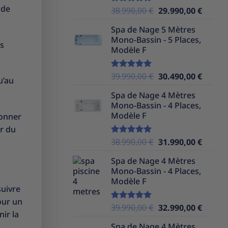
 de
Le
Le
38.990,00
€
29.990,00
€
Note
5.00
sur 5
prix
prix
Spa de Nage 5 Mètres
initial
actuel
Mono-Bassin - 5 Places,
était :
est :
es
Modèle F
38.990,00 €.
29.990,
Le
Le
39.990,00
€
30.490,00
€
Note
5.00
u’au
sur 5
prix
prix
Spa de Nage 4 Mètres
initial
actuel
Mono-Bassin - 4 Places,
était :
est :
Modèle F
donner
39.990,00 €.
30.490,
ûr du
Le
Le
38.990,00
€
31.990,00
€
Note
5.00
sur 5
prix
prix
Spa de Nage 4 Mètres
initial
actuel
Mono-Bassin - 4 Places,
était :
est :
Modèle F
38.990,00 €.
31.990,
suivre
our un
Le
Le
39.990,00
€
32.990,00
€
Note
5.00
nir la
sur 5
prix
prix
Spa de Nage 4 Mètres