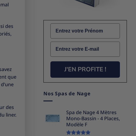
 mal
si des
Name
priés,
Email
J'EN PROFITE !
 savez
dent que
n d’une
Nos Spas de Nage
our des
Spa de Nage 4 Mètres
 liner.
Mono-Bassin - 4 Places,
Modèle F