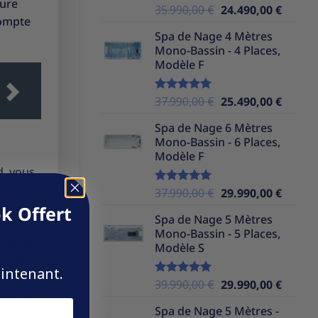
sure
Le
Le
35.990,00
€
24.490,00
€
Note
5.00
compte
sur 5
prix
prix
Spa de Nage 4 Mètres
initial
actuel
Mono-Bassin - 4 Places,
était :
est :
Modèle F
35.990,00 €.
24.490,
Le
Le
37.990,00
€
25.490,00
€
Note
5.00
sur 5
prix
prix
Spa de Nage 6 Mètres
initial
actuel
Mono-Bassin - 6 Places,
était :
est :
Modèle F
37.990,00 €.
25.490,
d, vous
ctement.
Le
Le
37.990,00
€
29.990,00
€
Note
5.00
sur 5
seaux
prix
prix
k Offert
Spa de Nage 5 Mètres
initial
actuel
fin
Mono-Bassin - 5 Places,
était :
est :
pareils
Modèle S
37.990,00 €.
29.990,
in, vous
aintenant.
Le
Le
39.990,00
€
29.990,00
€
Note
5.00
liner de
sur 5
prix
prix
Spa de Nage 5 Mètres -
 et de
initial
actuel