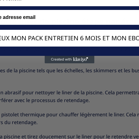
otre liner de piscine étape par éta
, suivez ces étapes simples :
VEUX MON PACK ENTRETIEN 6 MOIS ET MON EBO
e votre piscine jusqu’à ce que le niveau soit suffisamment 
res de la piscine tels que les échelles, les skimmers et les b
on abrasif pour nettoyer le liner de la piscine. Cela permettr
erférer avec le processus de retendage.
n pistolet thermique pour chauffer légèrement le liner. Cela
ors du retendage.
a piscine et tirez doucement sur le liner pour le retendre ve