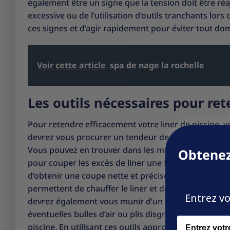
également être un signe que la tension doit être r
excessive ou de l’utilisation d’outils tranchants lor
ces signes et d’agir rapidement pour éviter tout do
Voir cette article
spa de nage la rochelle
Les outils nécessaires pour ret
Pour retendre efficacement votre liner de piscine, v
devrez vous procurer un tendeur de liner. Cet outil es
Vous pouvez en trouver dans les magasins spécialisé
Obtenez
pour couper les excès de liner une fois qu’il est ten
d’obtenir une coupe nette et précise. Un autre outil
permettent de chauffer le liner et de le rendre plus s
Entrez vo
devrez également vous munir d’un rouleau à maroufler.
éventuelles bulles d’air ou plis disgracieux. Veillez
Name
piscine. En utilisant ces outils appropriés, vous ser