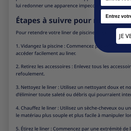
lui redonner une apparence impeccable.
Email
Étapes à suivre pour retendre v
Pour retendre votre liner de piscine étape par étape
JE 
1. Vidangez la piscine : Commencez par vider l’eau d
accéder facilement au liner.
2. Retirez les accessoires : Enlevez tous les accessoi
refoulement.
3. Nettoyez le liner : Utilisez un nettoyant doux et n
d’éliminer toute saleté ou débris qui pourraient int
4. Chauffez le liner : Utilisez un sèche-cheveux ou u
le matériau plus souple et plus facile à manipuler l
5. Étirez le liner : Commencez par une extrémité de l