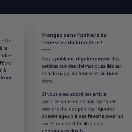
Plongez dans l’univers du
er. Un
fitness et du bien-être !
à la
endre
Nous publions
régulièrement
des
’être
articles sur des thématiques liés au
r à
spa de nage, au fitness et au
bien-
ndrons
être.
Si vous avez adoré cet article,
assurez-vous de ne pas manquer
nos prochaines pépites ! Ajoutez
spadenage.co
à vos favoris
pour un
accès rapide et facile à nos
contenus exclusifs.