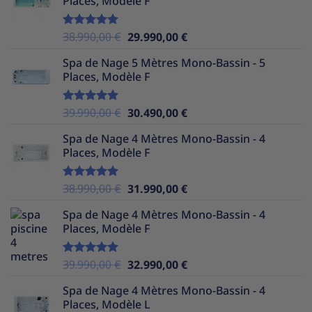
Places, Modèle F
était :
est :
37.990,00 €.
29.990,00 €.
Le
Le
38.990,00
€
29.990,00
€
Note
5.00
sur 5
prix
prix
Spa de Nage 5 Mètres Mono-Bassin - 5
initial
actuel
Places, Modèle F
était :
est :
38.990,00 €.
29.990,00 €.
Le
Le
39.990,00
€
30.490,00
€
Note
5.00
sur 5
prix
prix
Spa de Nage 4 Mètres Mono-Bassin - 4
initial
actuel
Places, Modèle F
était :
est :
39.990,00 €.
30.490,00 €.
Le
Le
38.990,00
€
31.990,00
€
Note
5.00
sur 5
prix
prix
Spa de Nage 4 Mètres Mono-Bassin - 4
initial
actuel
Places, Modèle F
était :
est :
38.990,00 €.
31.990,00 €.
Le
Le
39.990,00
€
32.990,00
€
Note
5.00
sur 5
prix
prix
Spa de Nage 4 Mètres Mono-Bassin - 4
initial
actuel
Places, Modèle L
était :
est :