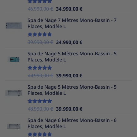
39.990,00 €.
34.990,00 €.
Le
Le
46.990,00
€
34.990,00
€
Note
5.00
sur 5
prix
prix
Spa de Nage 7 Mètres Mono-Bassin - 7
initial
actuel
Places, Modèle L
était :
est :
46.990,00 €.
34.990,00 €.
Le
Le
39.990,00
€
34.990,00
€
Note
5.00
sur 5
prix
prix
Spa de Nage 5 Mètres Mono-Bassin - 5
initial
actuel
Places, Modèle L
était :
est :
39.990,00 €.
34.990,00 €.
Le
Le
44.990,00
€
39.990,00
€
Note
5.00
sur 5
prix
prix
Spa de Nage 5 Mètres Mono-Bassin - 5
initial
actuel
Places, Modèle L
était :
est :
44.990,00 €.
39.990,00 €.
Le
Le
48.990,00
€
39.990,00
€
Note
5.00
sur 5
prix
prix
Spa de Nage 6 Mètres Mono-Bassin - 6
initial
actuel
Places, Modèle L
était :
est :
48.990,00 €.
39.990,00 €.