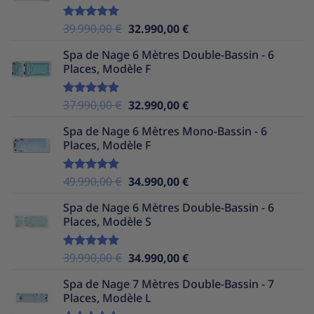
39.990,00 €.
32.990,00 €.
Le
Le
39.990,00
€
32.990,00
€
Note
5.00
sur 5
prix
prix
Spa de Nage 6 Mètres Double-Bassin - 6
initial
actuel
Places, Modèle F
était :
est :
39.990,00 €.
32.990,00 €.
Le
Le
37.990,00
€
32.990,00
€
Note
5.00
sur 5
prix
prix
Spa de Nage 6 Mètres Mono-Bassin - 6
initial
actuel
Places, Modèle F
était :
est :
37.990,00 €.
32.990,00 €.
Le
Le
49.990,00
€
34.990,00
€
Note
5.00
sur 5
prix
prix
Spa de Nage 6 Mètres Double-Bassin - 6
initial
actuel
Places, Modèle S
était :
est :
49.990,00 €.
34.990,00 €.
Le
Le
39.990,00
€
34.990,00
€
Note
5.00
sur 5
prix
prix
Spa de Nage 7 Mètres Double-Bassin - 7
initial
actuel
Places, Modèle L
était :
est :