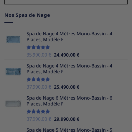
Nos Spas de Nage
Spa de Nage 4 Mètres Mono-Bassin - 4
Places, Modèle F
Le
Le
35.990,00
€
24.490,00
€
Note
5.00
sur 5
prix
prix
Spa de Nage 4 Mètres Mono-Bassin - 4
initial
actuel
Places, Modèle F
était :
est :
35.990,00 €.
24.490,00 €.
Le
Le
37.990,00
€
25.490,00
€
Note
5.00
sur 5
prix
prix
Spa de Nage 6 Mètres Mono-Bassin - 6
initial
actuel
Places, Modèle F
était :
est :
37.990,00 €.
25.490,00 €.
Le
Le
37.990,00
€
29.990,00
€
Note
5.00
sur 5
prix
prix
Spa de Nage 5 Mètres Mono-Bassin - 5
initial
actuel