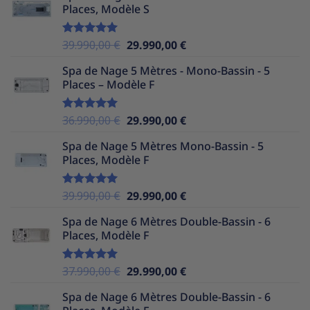
Places, Modèle S
était :
est :
37.990,00 €.
29.990,00 €.
Le
Le
39.990,00
€
29.990,00
€
Note
5.00
sur 5
prix
prix
Spa de Nage 5 Mètres - Mono-Bassin - 5
initial
actuel
Places – Modèle F
était :
est :
39.990,00 €.
29.990,00 €.
Le
Le
36.990,00
€
29.990,00
€
Note
5.00
sur 5
prix
prix
Spa de Nage 5 Mètres Mono-Bassin - 5
initial
actuel
Places, Modèle F
était :
est :
36.990,00 €.
29.990,00 €.
Le
Le
39.990,00
€
29.990,00
€
Note
5.00
sur 5
prix
prix
Spa de Nage 6 Mètres Double-Bassin - 6
initial
actuel
Places, Modèle F
était :
est :
39.990,00 €.
29.990,00 €.
Le
Le
37.990,00
€
29.990,00
€
Note
5.00
sur 5
prix
prix
Spa de Nage 6 Mètres Double-Bassin - 6
initial
actuel