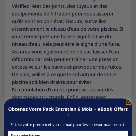
Vérifiez l’état des joints, des tuyaux et des
équipements de filtration pour vous assurer
qu’ils sont en bon état. Ensuite, surveillez
attentivement le niveau d’eau de votre piscine. Si
vous remarquez une baisse significative du
niveau d’eau, cela peut être le signe d’une fuite.
Assurez-vous également de ne pas laisser l’eau
déborder, car cela peut entraîner une pression
excessive sur les parois et provoquer des fuites.
De plus, veillez à ce que le sol autour de votre
piscine soit bien drainé pour éviter
l’accumulation d’eau qui pourrait causer des
dommages structurels. Enfin, entretenez
régulièrement votre piscine en nettoyant les
Obtenez Votre Pack Entretien 6 Mois + eBook Offert
filtres, en équilibrant les produits chimiques et
!
en vérifiant le bon fonctionnement des pompes
Entrez votre prénom et votre email pour les recevoir maintenant.
et des vannes. Une maintenance adéquate
Name
contribuera à prévenir les fuites et à prolonger