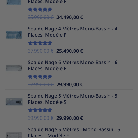
Places, Modèle F
Le
Le
35.990,00
€
24.490,00
€
Note
5.00
sur 5
prix
prix
Spa de Nage 4 Mètres Mono-Bassin - 4
initial
actuel
Places, Modèle F
était :
est :
35.990,00 €.
24.490,00 €.
Le
Le
37.990,00
€
25.490,00
€
Note
5.00
sur 5
prix
prix
Spa de Nage 6 Mètres Mono-Bassin - 6
initial
actuel
Places, Modèle F
était :
est :
37.990,00 €.
25.490,00 €.
Le
Le
37.990,00
€
29.990,00
€
Note
5.00
sur 5
prix
prix
Spa de Nage 5 Mètres Mono-Bassin - 5
initial
actuel
Places, Modèle S
était :
est :
37.990,00 €.
29.990,00 €.
Le
Le
39.990,00
€
29.990,00
€
Note
5.00
sur 5
prix
prix
Spa de Nage 5 Mètres - Mono-Bassin - 5
initial
actuel
Places – Modèle F
était :
est :