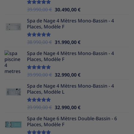
38.990,00 €.
29.990,00 €.
Le
Le
39.990,00
€
30.490,00
€
Note
5.00
sur 5
prix
prix
Spa de Nage 4 Mètres Mono-Bassin - 4
initial
actuel
Places, Modèle F
était :
est :
39.990,00 €.
30.490,00 €.
Le
Le
38.990,00
€
31.990,00
€
Note
5.00
sur 5
prix
prix
Spa de Nage 4 Mètres Mono-Bassin - 4
initial
actuel
Places, Modèle F
était :
est :
38.990,00 €.
31.990,00 €.
Le
Le
39.990,00
€
32.990,00
€
Note
5.00
sur 5
prix
prix
Spa de Nage 4 Mètres Mono-Bassin - 4
initial
actuel
Places, Modèle L
était :
est :
39.990,00 €.
32.990,00 €.
Le
Le
39.990,00
€
32.990,00
€
Note
5.00
sur 5
prix
prix
Spa de Nage 6 Mètres Double-Bassin - 6
initial
actuel
Places, Modèle F
était :
est :
39.990,00 €.
32.990,00 €.