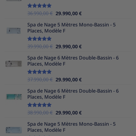
39.990,00 €.
29.990,00 €.
Le
Le
36.990,00
€
29.990,00
€
Note
5.00
sur 5
prix
prix
Spa de Nage 5 Mètres Mono-Bassin - 5
initial
actuel
Places, Modèle F
était :
est :
36.990,00 €.
29.990,00 €.
Le
Le
39.990,00
€
29.990,00
€
Note
5.00
sur 5
prix
prix
Spa de Nage 6 Mètres Double-Bassin - 6
initial
actuel
Places, Modèle F
était :
est :
39.990,00 €.
29.990,00 €.
Le
Le
37.990,00
€
29.990,00
€
Note
5.00
sur 5
prix
prix
Spa de Nage 6 Mètres Double-Bassin - 6
initial
actuel
Places, Modèle F
était :
est :
37.990,00 €.
29.990,00 €.
Le
Le
38.990,00
€
29.990,00
€
Note
5.00
sur 5
prix
prix
Spa de Nage 5 Mètres Mono-Bassin - 5
initial
actuel
Places, Modèle F
était :
est :