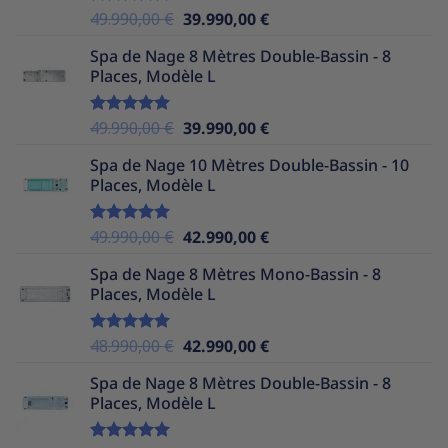
Le
Le
49.990,00
€
39.990,00
€
Note
5.00
sur 5
prix
prix
Spa de Nage 8 Mètres Double-Bassin - 8
initial
actuel
Places, Modèle L
était :
est :
49.990,00 €.
39.990,00 €.
Le
Le
49.990,00
€
39.990,00
€
Note
5.00
sur 5
prix
prix
Spa de Nage 10 Mètres Double-Bassin - 10
initial
actuel
Places, Modèle L
était :
est :
49.990,00 €.
39.990,00 €.
Le
Le
49.990,00
€
42.990,00
€
Note
5.00
sur 5
prix
prix
Spa de Nage 8 Mètres Mono-Bassin - 8
initial
actuel
Places, Modèle L
était :
est :
49.990,00 €.
42.990,00 €.
Le
Le
48.990,00
€
42.990,00
€
Note
5.00
sur 5
prix
prix
Spa de Nage 8 Mètres Double-Bassin - 8
initial
actuel
Places, Modèle L
était :
est :
48.990,00 €.
42.990,00 €.