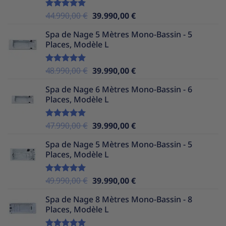
39.990,00 €.
34.990,00 €.
Le
Le
44.990,00
€
39.990,00
€
Note
5.00
sur 5
prix
prix
Spa de Nage 5 Mètres Mono-Bassin - 5
initial
actuel
Places, Modèle L
était :
est :
44.990,00 €.
39.990,00 €.
Le
Le
48.990,00
€
39.990,00
€
Note
5.00
sur 5
prix
prix
Spa de Nage 6 Mètres Mono-Bassin - 6
initial
actuel
Places, Modèle L
était :
est :
48.990,00 €.
39.990,00 €.
Le
Le
47.990,00
€
39.990,00
€
Note
5.00
sur 5
prix
prix
Spa de Nage 5 Mètres Mono-Bassin - 5
initial
actuel
Places, Modèle L
était :
est :
47.990,00 €.
39.990,00 €.
Le
Le
49.990,00
€
39.990,00
€
Note
5.00
sur 5
prix
prix
Spa de Nage 8 Mètres Mono-Bassin - 8
initial
actuel
Places, Modèle L
était :
est :
49.990,00 €.
39.990,00 €.