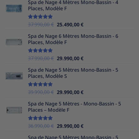
Spa de Nage 4 Mètres Mono-Bassin - 4
initial
actuel
Places, Modèle F
était :
est :
35.990,00 €.
24.490,00 €.
Le
Le
37.990,00
€
25.490,00
€
Note
5.00
sur 5
prix
prix
Spa de Nage 6 Mètres Mono-Bassin - 6
initial
actuel
Places, Modèle F
était :
est :
37.990,00 €.
25.490,00 €.
Le
Le
37.990,00
€
29.990,00
€
Note
5.00
sur 5
prix
prix
Spa de Nage 5 Mètres Mono-Bassin - 5
initial
actuel
Places, Modèle S
était :
est :
37.990,00 €.
29.990,00 €.
Le
Le
39.990,00
€
29.990,00
€
Note
5.00
sur 5
prix
prix
Spa de Nage 5 Mètres - Mono-Bassin - 5
initial
actuel
Places – Modèle F
était :
est :
39.990,00 €.
29.990,00 €.
Le
Le
36.990,00
€
29.990,00
€
Note
5.00
sur 5
prix
prix
Spa de Nage 5 Mètres Mono-Bassin - 5
initial
actuel