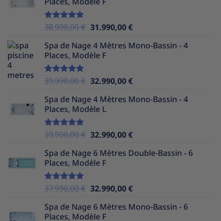
Places, Modèle F
était :
est :
39.990,00 €.
30.490,00 €.
Le
Le
38.990,00
€
31.990,00
€
Note
5.00
sur 5
prix
prix
Spa de Nage 4 Mètres Mono-Bassin - 4
initial
actuel
Places, Modèle F
était :
est :
38.990,00 €.
31.990,00 €.
Le
Le
39.990,00
€
32.990,00
€
Note
5.00
sur 5
prix
prix
Spa de Nage 4 Mètres Mono-Bassin - 4
initial
actuel
Places, Modèle L
était :
est :
39.990,00 €.
32.990,00 €.
Le
Le
39.990,00
€
32.990,00
€
Note
5.00
sur 5
prix
prix
Spa de Nage 6 Mètres Double-Bassin - 6
initial
actuel
Places, Modèle F
était :
est :
39.990,00 €.
32.990,00 €.
Le
Le
37.990,00
€
32.990,00
€
Note
5.00
sur 5
prix
prix
Spa de Nage 6 Mètres Mono-Bassin - 6
initial
actuel
Places, Modèle F
était :
est :