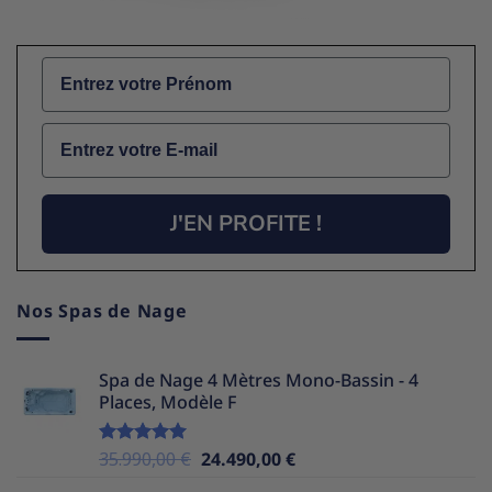
Name
Email
J'EN PROFITE !
Nos Spas de Nage
Spa de Nage 4 Mètres Mono-Bassin - 4
Places, Modèle F
Le
Le
35.990,00
€
24.490,00
€
Note
5.00
sur 5
prix
prix