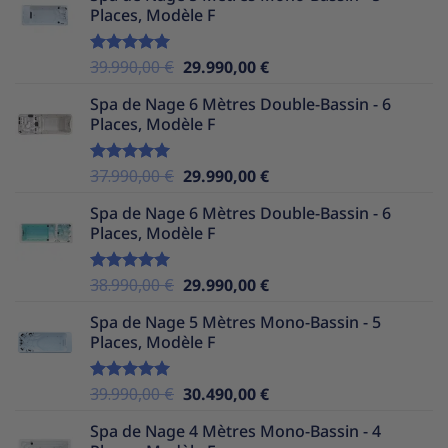
Places, Modèle F
était :
est :
36.990,00 €.
29.990,00 €.
Le
Le
39.990,00
€
29.990,00
€
Note
5.00
sur 5
prix
prix
Spa de Nage 6 Mètres Double-Bassin - 6
initial
actuel
Places, Modèle F
était :
est :
39.990,00 €.
29.990,00 €.
Le
Le
37.990,00
€
29.990,00
€
Note
5.00
sur 5
prix
prix
Spa de Nage 6 Mètres Double-Bassin - 6
initial
actuel
Places, Modèle F
était :
est :
37.990,00 €.
29.990,00 €.
Le
Le
38.990,00
€
29.990,00
€
Note
5.00
sur 5
prix
prix
Spa de Nage 5 Mètres Mono-Bassin - 5
initial
actuel
Places, Modèle F
était :
est :
38.990,00 €.
29.990,00 €.
Le
Le
39.990,00
€
30.490,00
€
Note
5.00
sur 5
prix
prix
Spa de Nage 4 Mètres Mono-Bassin - 4
initial
actuel