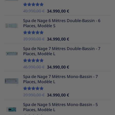
37.990,00 €.
32.990,00 €.
Le
Le
49.990,00
€
34.990,00
€
Note
5.00
sur 5
prix
prix
Spa de Nage 6 Mètres Double-Bassin - 6
initial
actuel
Places, Modèle S
était :
est :
49.990,00 €.
34.990,00 €.
Le
Le
39.990,00
€
34.990,00
€
Note
5.00
sur 5
prix
prix
Spa de Nage 7 Mètres Double-Bassin - 7
initial
actuel
Places, Modèle L
était :
est :
39.990,00 €.
34.990,00 €.
Le
Le
46.990,00
€
34.990,00
€
Note
5.00
sur 5
prix
prix
Spa de Nage 7 Mètres Mono-Bassin - 7
initial
actuel
Places, Modèle L
était :
est :
46.990,00 €.
34.990,00 €.
Le
Le
39.990,00
€
34.990,00
€
Note
5.00
sur 5
prix
prix
Spa de Nage 5 Mètres Mono-Bassin - 5
initial
actuel
Places, Modèle L
était :
est :