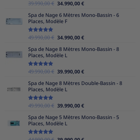
Le
Le
39.990,00
€
34.990,00
€
Note
5.00
sur 5
prix
prix
Spa de Nage 6 Mètres Mono-Bassin - 6
initial
actuel
Places, Modèle F
était :
est :
39.990,00 €.
34.990,00 €.
Le
Le
49.990,00
€
34.990,00
€
Note
5.00
sur 5
prix
prix
Spa de Nage 8 Mètres Mono-Bassin - 8
initial
actuel
Places, Modèle L
était :
est :
49.990,00 €.
34.990,00 €.
Le
Le
49.990,00
€
39.990,00
€
Note
5.00
sur 5
prix
prix
Spa de Nage 8 Mètres Double-Bassin - 8
initial
actuel
Places, Modèle L
était :
est :
49.990,00 €.
39.990,00 €.
Le
Le
49.990,00
€
39.990,00
€
Note
5.00
sur 5
prix
prix
Spa de Nage 5 Mètres Mono-Bassin - 5
initial
actuel
Places, Modèle L
était :
est :
49.990,00 €.
39.990,00 €.
Le
Le
44.990,00
€
39.990,00
€
Note
5.00