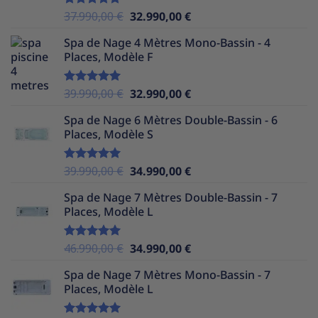
Le
Le
37.990,00
€
32.990,00
€
Note
5.00
sur 5
prix
prix
Spa de Nage 4 Mètres Mono-Bassin - 4
initial
actuel
Places, Modèle F
était :
est :
37.990,00 €.
32.990,00 €.
Le
Le
39.990,00
€
32.990,00
€
Note
5.00
sur 5
prix
prix
Spa de Nage 6 Mètres Double-Bassin - 6
initial
actuel
Places, Modèle S
était :
est :
39.990,00 €.
32.990,00 €.
Le
Le
39.990,00
€
34.990,00
€
Note
5.00
sur 5
prix
prix
Spa de Nage 7 Mètres Double-Bassin - 7
initial
actuel
Places, Modèle L
était :
est :
39.990,00 €.
34.990,00 €.
Le
Le
46.990,00
€
34.990,00
€
Note
5.00
sur 5
prix
prix
Spa de Nage 7 Mètres Mono-Bassin - 7
initial
actuel
Places, Modèle L
était :
est :
46.990,00 €.
34.990,00 €.