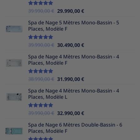
37.990,00 €.
29.990,00 €.
Le
Le
39.990,00
€
29.990,00
€
Note
5.00
sur 5
prix
prix
Spa de Nage 5 Mètres Mono-Bassin - 5
initial
actuel
Places, Modèle F
était :
est :
39.990,00 €.
29.990,00 €.
Le
Le
39.990,00
€
30.490,00
€
Note
5.00
sur 5
prix
prix
Spa de Nage 4 Mètres Mono-Bassin - 4
initial
actuel
Places, Modèle F
était :
est :
39.990,00 €.
30.490,00 €.
Le
Le
38.990,00
€
31.990,00
€
Note
5.00
sur 5
prix
prix
Spa de Nage 4 Mètres Mono-Bassin - 4
initial
actuel
Places, Modèle L
était :
est :
38.990,00 €.
31.990,00 €.
Le
Le
39.990,00
€
32.990,00
€
Note
5.00
sur 5
prix
prix
Spa de Nage 6 Mètres Double-Bassin - 6
initial
actuel
Places, Modèle F
était :
est :
39.990,00 €.
32.990,00 €.