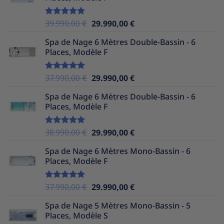
36.990,00 €.
29.990,00 €.
Le
Le
39.990,00
€
29.990,00
€
Note
5.00
sur 5
prix
prix
Spa de Nage 6 Mètres Double-Bassin - 6
initial
actuel
Places, Modèle F
était :
est :
39.990,00 €.
29.990,00 €.
Le
Le
37.990,00
€
29.990,00
€
Note
5.00
sur 5
prix
prix
Spa de Nage 6 Mètres Double-Bassin - 6
initial
actuel
Places, Modèle F
était :
est :
37.990,00 €.
29.990,00 €.
Le
Le
38.990,00
€
29.990,00
€
Note
5.00
sur 5
prix
prix
Spa de Nage 6 Mètres Mono-Bassin - 6
initial
actuel
Places, Modèle F
était :
est :
38.990,00 €.
29.990,00 €.
Le
Le
37.990,00
€
29.990,00
€
Note
5.00
sur 5
prix
prix
Spa de Nage 5 Mètres Mono-Bassin - 5
initial
actuel
Places, Modèle S
était :
est :