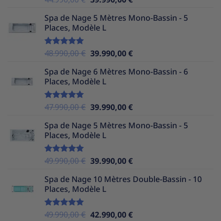
sur 5
prix
prix
Spa de Nage 5 Mètres Mono-Bassin - 5
initial
actuel
Places, Modèle L
était :
est :
44.990,00 €.
39.990,00 €.
Le
Le
48.990,00
€
39.990,00
€
Note
5.00
sur 5
prix
prix
Spa de Nage 6 Mètres Mono-Bassin - 6
initial
actuel
Places, Modèle L
était :
est :
48.990,00 €.
39.990,00 €.
Le
Le
47.990,00
€
39.990,00
€
Note
5.00
sur 5
prix
prix
Spa de Nage 5 Mètres Mono-Bassin - 5
initial
actuel
Places, Modèle L
était :
est :
47.990,00 €.
39.990,00 €.
Le
Le
49.990,00
€
39.990,00
€
Note
5.00
sur 5
prix
prix
Spa de Nage 10 Mètres Double-Bassin - 10
initial
actuel
Places, Modèle L
était :
est :
49.990,00 €.
39.990,00 €.
Le
Le
49.990,00
€
42.990,00
€
Note
5.00