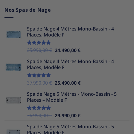
Nos Spas de Nage
Spa de Nage 4 Mètres Mono-Bassin - 4
Places, Modèle F
Le
Le
35.990,00
€
24.490,00
€
Note
5.00
sur 5
prix
prix
Spa de Nage 4 Mètres Mono-Bassin - 4
initial
actuel
Places, Modèle F
était :
est :
35.990,00 €.
24.490,00 €.
Le
Le
37.990,00
€
25.490,00
€
Note
5.00
sur 5
prix
prix
Spa de Nage 5 Mètres - Mono-Bassin - 5
initial
actuel
Places – Modèle F
était :
est :
37.990,00 €.
25.490,00 €.
Le
Le
36.990,00
€
29.990,00
€
Note
5.00
sur 5
prix
prix
Spa de Nage 5 Mètres Mono-Bassin - 5
initial
actuel
Places, Modèle F
était :
est :