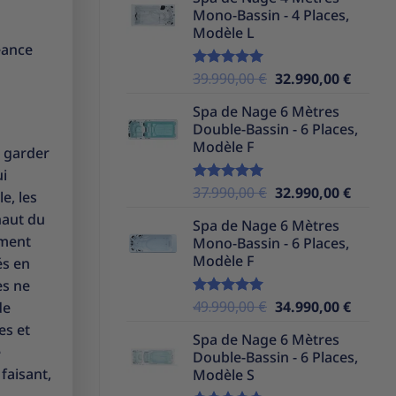
initial
actuel
Mono-Bassin - 4 Places,
était :
est :
Modèle L
39.990,00 €.
32.990,
éance
Le
Le
39.990,00
€
32.990,00
€
Note
5.00
sur 5
prix
prix
Spa de Nage 6 Mètres
initial
actuel
Double-Bassin - 6 Places,
était :
est :
Modèle F
39.990,00 €.
32.990,
t garder
ui
Le
Le
37.990,00
€
32.990,00
€
Note
5.00
e, les
sur 5
prix
prix
haut du
Spa de Nage 6 Mètres
initial
actuel
ement
Mono-Bassin - 6 Places,
était :
est :
Modèle F
és en
37.990,00 €.
32.990,
es ne
Le
Le
49.990,00
€
34.990,00
€
de
Note
5.00
sur 5
prix
prix
es et
Spa de Nage 6 Mètres
initial
actuel
e
Double-Bassin - 6 Places,
était :
est :
faisant,
Modèle S
49.990,00 €.
34.990,