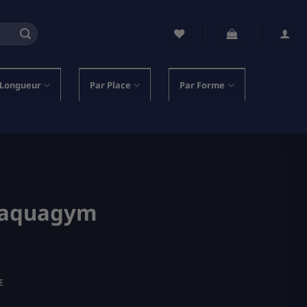
 Longueur
Par Place
Par Forme
 l’aquagym
E