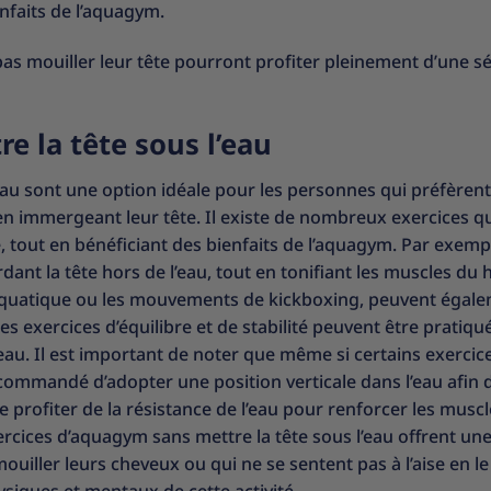
enfaits de l’aquagym.
pas mouiller leur tête pourront profiter pleinement d’une s
e la tête sous l’eau
eau sont une option idéale pour les personnes qui préfèren
 en immergeant leur tête. Il existe de nombreux exercices q
e, tout en bénéficiant des bienfaits de l’aquagym. Par exempl
nt la tête hors de l’eau, tout en tonifiant les muscles du 
 aquatique ou les mouvements de kickboxing, peuvent égal
 les exercices d’équilibre et de stabilité peuvent être pratiqu
l’eau. Il est important de noter que même si certains exercic
recommandé d’adopter une position verticale dans l’eau afin 
 profiter de la résistance de l’eau pour renforcer les muscl
ercices d’aquagym sans mettre la tête sous l’eau offrent un
uiller leurs cheveux ou qui ne se sentent pas à l’aise en le 
ysiques et mentaux de cette activité.