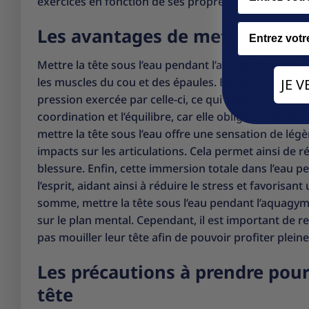
exercices en fonction de ses propres contraintes et
Email
Les avantages de mettre la têt
Mettre la tête sous l’eau pendant l’aquagym présen
les muscles du cou et des épaules. En effet, lorsque
JE 
pression exercée par celle-ci, ce qui sollicite ces m
coordination et l’équilibre, car elle oblige à mainte
mettre la tête sous l’eau offre une sensation de légèr
impacts sur les articulations. Cela permet ainsi de r
blessure. Enfin, cette immersion totale dans l’eau pe
l’esprit, aidant ainsi à réduire le stress et favoris
somme, mettre la tête sous l’eau pendant l’aquagy
sur le plan mental. Cependant, il est important de 
pas mouiller leur tête afin de pouvoir profiter plein
Les précautions à prendre pour
tête