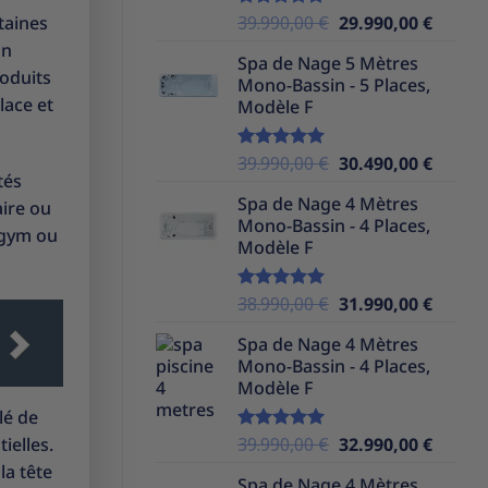
Le
Le
taines
39.990,00
€
29.990,00
€
Note
5.00
sur 5
prix
prix
un
Spa de Nage 5 Mètres
initial
actuel
roduits
Mono-Bassin - 5 Places,
était :
est :
lace et
Modèle F
39.990,00 €.
29.990,
Le
Le
39.990,00
€
30.490,00
€
Note
5.00
tés
sur 5
prix
prix
Spa de Nage 4 Mètres
aire ou
initial
actuel
Mono-Bassin - 4 Places,
était :
est :
agym ou
Modèle F
39.990,00 €.
30.490,
Le
Le
38.990,00
€
31.990,00
€
Note
5.00
sur 5
prix
prix
Spa de Nage 4 Mètres
initial
actuel
Mono-Bassin - 4 Places,
était :
est :
Modèle F
38.990,00 €.
31.990,
lé de
Le
Le
ielles.
39.990,00
€
32.990,00
€
Note
5.00
sur 5
prix
prix
la tête
Spa de Nage 4 Mètres