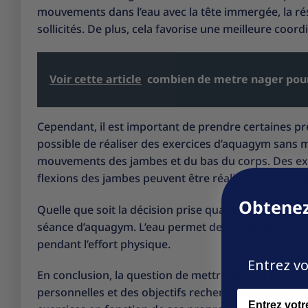
mouvements dans l’eau avec la tête immergée, la rés
sollicités. De plus, cela favorise une meilleure coor
Voir cette article
combien de metre nager pour
Cependant, il est important de prendre certaines pré
possible de réaliser des exercices d’aquagym sans me
mouvements des jambes et du bas du corps. Des exer
flexions des jambes peuvent être réalisés en gardant 
Obtenez
Quelle que soit la décision prise quant à l’immersion 
séance d’aquagym. L’eau permet de compenser la tr
pendant l’effort physique.
Entrez vo
En conclusion, la question de mettre ou non la têt
personnelles et des objectifs recherchés. Il est possi
Name