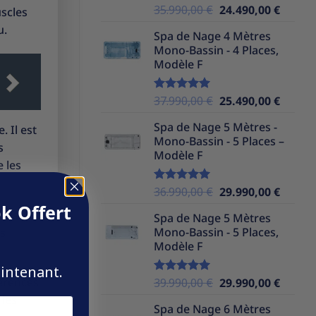
Le
Le
35.990,00
€
24.490,00
€
Note
5.00
uscles
sur 5
prix
prix
u.
Spa de Nage 4 Mètres
initial
actuel
Mono-Bassin - 4 Places,
était :
est :
Modèle F
35.990,00 €.
24.490,
Le
Le
37.990,00
€
25.490,00
€
Note
5.00
sur 5
prix
prix
Spa de Nage 5 Mètres -
 Il est
initial
actuel
Mono-Bassin - 5 Places –
était :
est :
s
Modèle F
37.990,00 €.
25.490,
 les
Le
Le
36.990,00
€
29.990,00
€
Note
5.00
sur 5
prix
prix
k Offert
e la
Spa de Nage 5 Mètres
initial
actuel
Mono-Bassin - 5 Places,
ps
était :
est :
Modèle F
36.990,00 €.
29.990,
aintenant.
érences
Le
Le
39.990,00
€
29.990,00
€
Note
5.00
sur 5
prix
prix
 les
Spa de Nage 6 Mètres
initial
actuel