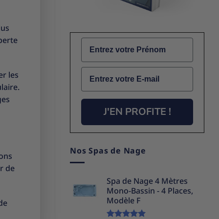
lus
perte
Name
Email
er les
laire.
ges
J'EN PROFITE !
Nos Spas de Nage
ions
ir de
Spa de Nage 4 Mètres
Mono-Bassin - 4 Places,
Modèle F
de