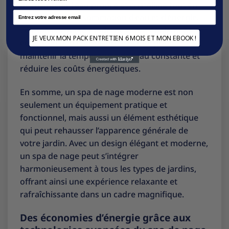
de maintenir l’eau propre et cristalline tout en
Email
réduisant la consommation d’eau et d’énergie.
Les spas de nage modernes sont également
JE VEUX MON PACK ENTRETIEN 6 MOIS ET MON EBOOK !
équipés d’une couverture isolante pour
maintenir la température de l’eau constante et
réduire les coûts énergétiques.
En somme, un spa de nage moderne est non
seulement un équipement pratique et
fonctionnel, mais aussi un élément esthétique
qui peut rehausser l’apparence générale de
votre jardin. Avec un design élégant et moderne,
un spa de nage peut s’intégrer
harmonieusement à tous les types de jardins,
offrant ainsi une expérience relaxante et
rafraîchissante dans un cadre magnifique.
Des économies d’énergie grâce aux