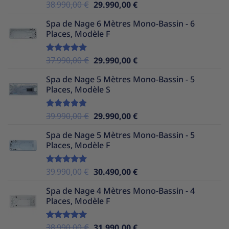
Le
Le
38.990,00
€
29.990,00
€
Note
5.00
sur 5
prix
prix
Spa de Nage 6 Mètres Mono-Bassin - 6
initial
actuel
Places, Modèle F
était :
est :
38.990,00 €.
29.990,00 €.
Le
Le
37.990,00
€
29.990,00
€
Note
5.00
sur 5
prix
prix
Spa de Nage 5 Mètres Mono-Bassin - 5
initial
actuel
Places, Modèle S
était :
est :
37.990,00 €.
29.990,00 €.
Le
Le
39.990,00
€
29.990,00
€
Note
5.00
sur 5
prix
prix
Spa de Nage 5 Mètres Mono-Bassin - 5
initial
actuel
Places, Modèle F
était :
est :
39.990,00 €.
29.990,00 €.
Le
Le
39.990,00
€
30.490,00
€
Note
5.00
sur 5
prix
prix
Spa de Nage 4 Mètres Mono-Bassin - 4
initial
actuel
Places, Modèle F
était :
est :
39.990,00 €.
30.490,00 €.
Le
Le
38.990,00
€
31.990,00
€
Note
5.00