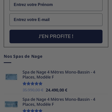
Name
Email
J'EN PROFITE !
Nos Spas de Nage
Spa de Nage 4 Mètres Mono-Bassin - 4
Places, Modèle F
Le
Le
35.990,00
€
24.490,00
€
Note
5.00
sur 5
prix
prix
Spa de Nage 4 Mètres Mono-Bassin - 4
initial
actuel
Places, Modèle F
était :
est :
35.990,00 €.
24.490,00 €.