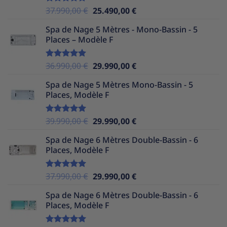
Le
Le
37.990,00
€
25.490,00
€
Note
5.00
sur 5
prix
prix
Spa de Nage 5 Mètres - Mono-Bassin - 5
initial
actuel
Places – Modèle F
était :
est :
37.990,00 €.
25.490,00 €.
Le
Le
36.990,00
€
29.990,00
€
Note
5.00
sur 5
prix
prix
Spa de Nage 5 Mètres Mono-Bassin - 5
initial
actuel
Places, Modèle F
était :
est :
36.990,00 €.
29.990,00 €.
Le
Le
39.990,00
€
29.990,00
€
Note
5.00
sur 5
prix
prix
Spa de Nage 6 Mètres Double-Bassin - 6
initial
actuel
Places, Modèle F
était :
est :
39.990,00 €.
29.990,00 €.
Le
Le
37.990,00
€
29.990,00
€
Note
5.00
sur 5
prix
prix
Spa de Nage 6 Mètres Double-Bassin - 6
initial
actuel
Places, Modèle F
était :
est :
37.990,00 €.
29.990,00 €.