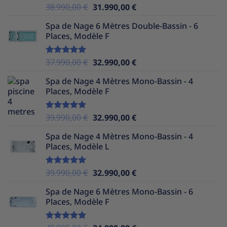
Le
Le
38.990,00
€
31.990,00
€
Note
5.00
sur 5
prix
prix
Spa de Nage 6 Mètres Double-Bassin - 6
initial
actuel
Places, Modèle F
était :
est :
38.990,00 €.
31.990,00 €.
Le
Le
37.990,00
€
32.990,00
€
Note
5.00
sur 5
prix
prix
Spa de Nage 4 Mètres Mono-Bassin - 4
initial
actuel
Places, Modèle F
était :
est :
37.990,00 €.
32.990,00 €.
Le
Le
39.990,00
€
32.990,00
€
Note
5.00
sur 5
prix
prix
Spa de Nage 4 Mètres Mono-Bassin - 4
initial
actuel
Places, Modèle L
était :
est :
39.990,00 €.
32.990,00 €.
Le
Le
39.990,00
€
32.990,00
€
Note
5.00
sur 5
prix
prix
Spa de Nage 6 Mètres Mono-Bassin - 6
initial
actuel
Places, Modèle F
était :
est :
39.990,00 €.
32.990,00 €.
Note
5.00