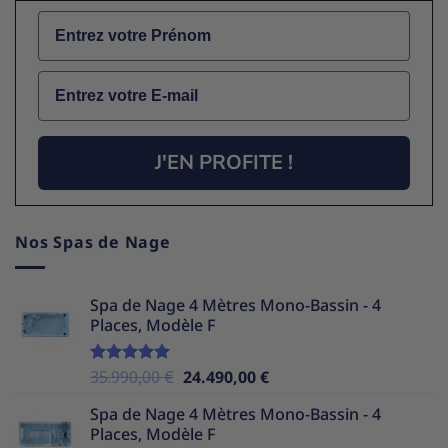
Name
Email
J'EN PROFITE !
Nos Spas de Nage
Spa de Nage 4 Mètres Mono-Bassin - 4
Places, Modèle F
Le
Le
35.990,00
€
24.490,00
€
Note
5.00
sur 5
prix
prix
Spa de Nage 4 Mètres Mono-Bassin - 4
initial
actuel
Places, Modèle F
était :
est :