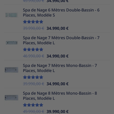
Le
Le
49.990,00
€
34.990,00
€
sur 5
prix
prix
Spa de Nage 6 Mètres Double-Bassin - 6
initial
actuel
Places, Modèle S
était :
est :
49.990,00 €.
34.990,00 €.
Le
Le
39.990,00
€
34.990,00
€
Note
5.00
sur 5
prix
prix
Spa de Nage 7 Mètres Double-Bassin - 7
initial
actuel
Places, Modèle L
était :
est :
39.990,00 €.
34.990,00 €.
Le
Le
46.990,00
€
34.990,00
€
Note
5.00
sur 5
prix
prix
Spa de Nage 7 Mètres Mono-Bassin - 7
initial
actuel
Places, Modèle L
était :
est :
46.990,00 €.
34.990,00 €.
Le
Le
39.990,00
€
34.990,00
€
Note
5.00
sur 5
prix
prix
Spa de Nage 8 Mètres Mono-Bassin - 8
initial
actuel
Places, Modèle L
était :
est :
39.990,00 €.
34.990,00 €.
Le
Le
49.990,00
€
39.990,00
€
Note
5.00