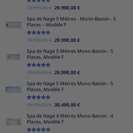
Le
Le
39.990,00
€
29.990,00
€
Note
5.00
sur 5
prix
prix
Spa de Nage 5 Mètres - Mono-Bassin - 5
initial
actuel
Places – Modèle F
était :
est :
39.990,00 €.
29.990,00 €.
Le
Le
36.990,00
€
29.990,00
€
Note
5.00
sur 5
prix
prix
Spa de Nage 5 Mètres Mono-Bassin - 5
initial
actuel
Places, Modèle F
était :
est :
36.990,00 €.
29.990,00 €.
Le
Le
39.990,00
€
29.990,00
€
Note
5.00
sur 5
prix
prix
Spa de Nage 5 Mètres Mono-Bassin - 5
initial
actuel
Places, Modèle F
était :
est :
39.990,00 €.
29.990,00 €.
Le
Le
39.990,00
€
30.490,00
€
Note
5.00
sur 5
prix
prix
Spa de Nage 4 Mètres Mono-Bassin - 4
initial
actuel
Places, Modèle F
était :
est :
39.990,00 €.
30.490,00 €.