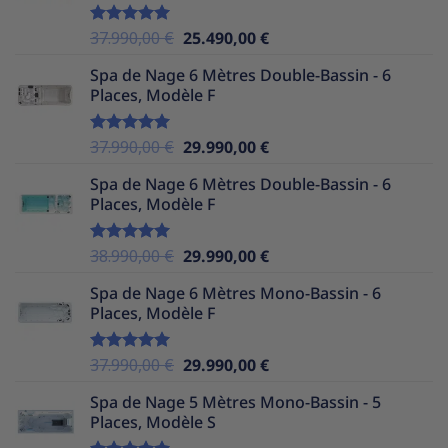
35.990,00 €.
24.490,00 €.
Le
Le
37.990,00
€
25.490,00
€
Note
5.00
sur 5
prix
prix
Spa de Nage 6 Mètres Double-Bassin - 6
initial
actuel
Places, Modèle F
était :
est :
37.990,00 €.
25.490,00 €.
Le
Le
37.990,00
€
29.990,00
€
Note
5.00
sur 5
prix
prix
Spa de Nage 6 Mètres Double-Bassin - 6
initial
actuel
Places, Modèle F
était :
est :
37.990,00 €.
29.990,00 €.
Le
Le
38.990,00
€
29.990,00
€
Note
5.00
sur 5
prix
prix
Spa de Nage 6 Mètres Mono-Bassin - 6
initial
actuel
Places, Modèle F
était :
est :
38.990,00 €.
29.990,00 €.
Le
Le
37.990,00
€
29.990,00
€
Note
5.00
sur 5
prix
prix
Spa de Nage 5 Mètres Mono-Bassin - 5
initial
actuel
Places, Modèle S
était :
est :
37.990,00 €.
29.990,00 €.