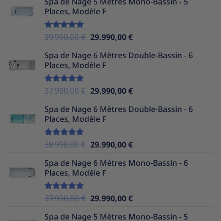
Spa de Nage 5 Mètres Mono-Bassin - 5
initial
actuel
Places, Modèle F
était :
est :
36.990,00 €.
29.990,00 €.
Le
Le
39.990,00
€
29.990,00
€
Note
5.00
sur 5
prix
prix
Spa de Nage 6 Mètres Double-Bassin - 6
initial
actuel
Places, Modèle F
était :
est :
39.990,00 €.
29.990,00 €.
Le
Le
37.990,00
€
29.990,00
€
Note
5.00
sur 5
prix
prix
Spa de Nage 6 Mètres Double-Bassin - 6
initial
actuel
Places, Modèle F
était :
est :
37.990,00 €.
29.990,00 €.
Le
Le
38.990,00
€
29.990,00
€
Note
5.00
sur 5
prix
prix
Spa de Nage 6 Mètres Mono-Bassin - 6
initial
actuel
Places, Modèle F
était :
est :
38.990,00 €.
29.990,00 €.
Le
Le
37.990,00
€
29.990,00
€
Note
5.00
sur 5
prix
prix
Spa de Nage 5 Mètres Mono-Bassin - 5
initial
actuel