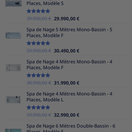
Places, Modèle S
était :
est :
37.990,00 €.
29.990,00 €.
Le
Le
39.990,00
€
29.990,00
€
Note
5.00
sur 5
prix
prix
Spa de Nage 5 Mètres Mono-Bassin - 5
initial
actuel
Places, Modèle F
était :
est :
39.990,00 €.
29.990,00 €.
Le
Le
39.990,00
€
30.490,00
€
Note
5.00
sur 5
prix
prix
Spa de Nage 4 Mètres Mono-Bassin - 4
initial
actuel
Places, Modèle F
était :
est :
39.990,00 €.
30.490,00 €.
Le
Le
38.990,00
€
31.990,00
€
Note
5.00
sur 5
prix
prix
Spa de Nage 4 Mètres Mono-Bassin - 4
initial
actuel
Places, Modèle L
était :
est :
38.990,00 €.
31.990,00 €.
Le
Le
39.990,00
€
32.990,00
€
Note
5.00
sur 5
prix
prix
Spa de Nage 6 Mètres Double-Bassin - 6
initial
actuel
Places, Modèle F