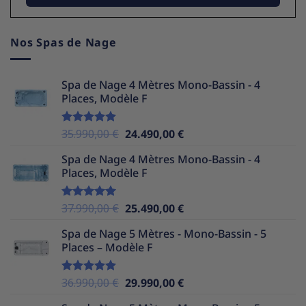
Nos Spas de Nage
Spa de Nage 4 Mètres Mono-Bassin - 4
Places, Modèle F
Le
Le
35.990,00
€
24.490,00
€
Note
5.00
sur 5
prix
prix
Spa de Nage 4 Mètres Mono-Bassin - 4
initial
actuel
Places, Modèle F
était :
est :
35.990,00 €.
24.490,00 €.
Le
Le
37.990,00
€
25.490,00
€
Note
5.00
sur 5
prix
prix
Spa de Nage 5 Mètres - Mono-Bassin - 5
initial
actuel
Places – Modèle F
était :
est :
37.990,00 €.
25.490,00 €.
Le
Le
36.990,00
€
29.990,00
€
Note
5.00
sur 5
prix
prix