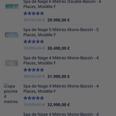
Spa de Nage 6 Mètres Double-Bassin - 6
initial
actuel
Places, Modèle F
était :
est :
37.990,00 €.
29.990,00 €.
Le
Le
38.990,00
€
29.990,00
€
Note
5.00
sur 5
prix
prix
Spa de Nage 5 Mètres Mono-Bassin - 5
initial
actuel
Places, Modèle F
était :
est :
38.990,00 €.
29.990,00 €.
Le
Le
39.990,00
€
30.490,00
€
Note
5.00
sur 5
prix
prix
Spa de Nage 4 Mètres Mono-Bassin - 4
initial
actuel
Places, Modèle F
était :
est :
39.990,00 €.
30.490,00 €.
Le
Le
38.990,00
€
31.990,00
€
Note
5.00
sur 5
prix
prix
Spa de Nage 4 Mètres Mono-Bassin - 4
initial
actuel
Places, Modèle F
était :
est :
38.990,00 €.
31.990,00 €.
Le
Le
39.990,00
€
32.990,00
€
Note
5.00
sur 5
prix
prix
Spa de Nage 4 Mètres Mono-Bassin - 4
initial
actuel