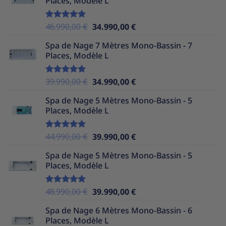
Places, Modèle L
était :
est :
39.990,00 €.
34.990,00 €.
Le
Le
46.990,00
€
34.990,00
€
Note
5.00
sur 5
prix
prix
Spa de Nage 7 Mètres Mono-Bassin - 7
initial
actuel
Places, Modèle L
était :
est :
46.990,00 €.
34.990,00 €.
Le
Le
39.990,00
€
34.990,00
€
Note
5.00
sur 5
prix
prix
Spa de Nage 5 Mètres Mono-Bassin - 5
initial
actuel
Places, Modèle L
était :
est :
39.990,00 €.
34.990,00 €.
Le
Le
44.990,00
€
39.990,00
€
Note
5.00
sur 5
prix
prix
Spa de Nage 5 Mètres Mono-Bassin - 5
initial
actuel
Places, Modèle L
était :
est :
44.990,00 €.
39.990,00 €.
Le
Le
48.990,00
€
39.990,00
€
Note
5.00
sur 5
prix
prix
Spa de Nage 6 Mètres Mono-Bassin - 6
initial
actuel
Places, Modèle L
était :
est :