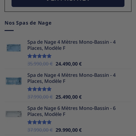
Nos Spas de Nage
Spa de Nage 4 Mètres Mono-Bassin - 4
Places, Modèle F
Le
Le
35.990,00
€
24.490,00
€
Note
5.00
sur 5
prix
prix
Spa de Nage 4 Mètres Mono-Bassin - 4
initial
actuel
Places, Modèle F
était :
est :
35.990,00 €.
24.490,00 €.
Le
Le
37.990,00
€
25.490,00
€
Note
5.00
sur 5
prix
prix
Spa de Nage 6 Mètres Mono-Bassin - 6
initial
actuel
Places, Modèle F
était :
est :
37.990,00 €.
25.490,00 €.
Le
Le
37.990,00
€
29.990,00
€
Note
5.00
sur 5
prix
prix