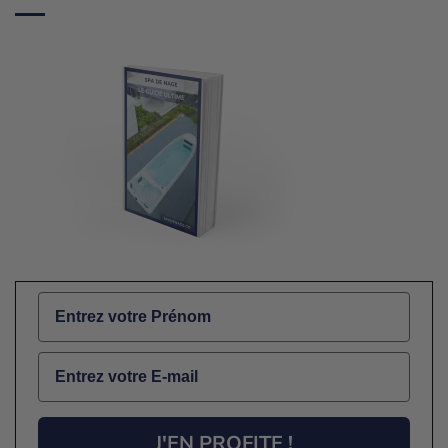
Name
Email
J'EN PROFITE !