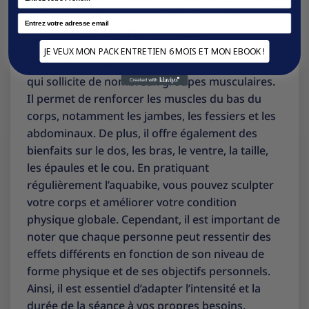
ainsi un entraînement complet et équilibré pour
Email
une meilleure condition physique.
JE VEUX MON PACK ENTRETIEN 6 MOIS ET MON EBOOK !
L’aquabike est une activité physique complète
qui sollicite de nombreux groupes musculaires.
Il permet de renforcer les muscles du bas du
corps, notamment les jambes, les fessiers et les
abdominaux. De plus, il offre également des
bienfaits sur le dos, les bras, le ventre, la taille,
les épaules et le cou. En pratiquant
régulièrement l’aquabike, vous pouvez sculpter
votre corps et améliorer votre condition
physique globale. Cependant, il est important de
noter que chaque personne peut ressentir des
effets différents en fonction de son niveau de
forme physique et de ses objectifs personnels.
Ainsi, il est essentiel d’adapter l’intensité et la
durée de la séance à vos propres besoins.