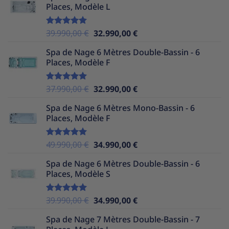
Places, Modèle L
était :
est :
39.990,00 €.
32.990,00 €.
Le
Le
39.990,00
€
32.990,00
€
Note
5.00
sur 5
prix
prix
Spa de Nage 6 Mètres Double-Bassin - 6
initial
actuel
Places, Modèle F
était :
est :
39.990,00 €.
32.990,00 €.
Le
Le
37.990,00
€
32.990,00
€
Note
5.00
sur 5
prix
prix
Spa de Nage 6 Mètres Mono-Bassin - 6
initial
actuel
Places, Modèle F
était :
est :
37.990,00 €.
32.990,00 €.
Le
Le
49.990,00
€
34.990,00
€
Note
5.00
sur 5
prix
prix
Spa de Nage 6 Mètres Double-Bassin - 6
initial
actuel
Places, Modèle S
était :
est :
49.990,00 €.
34.990,00 €.
Le
Le
39.990,00
€
34.990,00
€
Note
5.00
sur 5
prix
prix
Spa de Nage 7 Mètres Double-Bassin - 7
initial
actuel