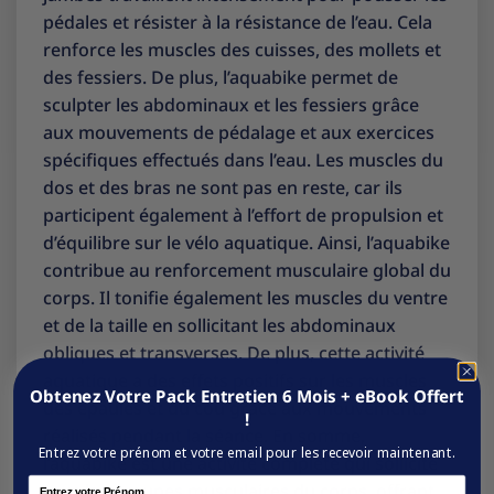
pédales et résister à la résistance de l’eau. Cela
renforce les muscles des cuisses, des mollets et
des fessiers. De plus, l’aquabike permet de
sculpter les abdominaux et les fessiers grâce
aux mouvements de pédalage et aux exercices
spécifiques effectués dans l’eau. Les muscles du
dos et des bras ne sont pas en reste, car ils
participent également à l’effort de propulsion et
d’équilibre sur le vélo aquatique. Ainsi, l’aquabike
contribue au renforcement musculaire global du
corps. Il tonifie également les muscles du ventre
et de la taille en sollicitant les abdominaux
obliques et transverses. De plus, cette activité
aquatique a des effets positifs sur les muscles
Obtenez Votre Pack Entretien 6 Mois + eBook Offert
des épaules et du cou grâce aux mouvements
!
réalisés pendant la séance. En somme,
Entrez votre prénom et votre email pour les recevoir maintenant.
l’aquabike est une activité complète qui sollicite
Name
tous les groupes musculaires du corps, offrant