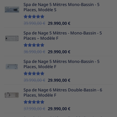
Spa de Nage 5 Mètres Mono-Bassin - 5
initial
actuel
Places, Modèle S
était :
est :
37.990,00 €.
29.990,00 €.
Le
Le
39.990,00
€
29.990,00
€
Note
5.00
sur 5
prix
prix
Spa de Nage 5 Mètres - Mono-Bassin - 5
initial
actuel
Places – Modèle F
était :
est :
39.990,00 €.
29.990,00 €.
Le
Le
36.990,00
€
29.990,00
€
Note
5.00
sur 5
prix
prix
Spa de Nage 5 Mètres Mono-Bassin - 5
initial
actuel
Places, Modèle F
était :
est :
36.990,00 €.
29.990,00 €.
Le
Le
39.990,00
€
29.990,00
€
Note
5.00
sur 5
prix
prix
Spa de Nage 6 Mètres Double-Bassin - 6
initial
actuel
Places, Modèle F
était :
est :
39.990,00 €.
29.990,00 €.
Le
Le
37.990,00
€
29.990,00
€
Note
5.00
sur 5
prix
prix