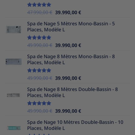
48.990,00 €.
39.990,00 €.
Le
Le
47.990,00
€
39.990,00
€
Note
5.00
sur 5
prix
prix
Spa de Nage 5 Mètres Mono-Bassin - 5
initial
actuel
Places, Modèle L
était :
est :
47.990,00 €.
39.990,00 €.
Le
Le
49.990,00
€
39.990,00
€
Note
5.00
sur 5
prix
prix
Spa de Nage 8 Mètres Mono-Bassin - 8
initial
actuel
Places, Modèle L
était :
est :
49.990,00 €.
39.990,00 €.
Le
Le
49.990,00
€
39.990,00
€
Note
5.00
sur 5
prix
prix
Spa de Nage 8 Mètres Double-Bassin - 8
initial
actuel
Places, Modèle L
était :
est :
49.990,00 €.
39.990,00 €.
Le
Le
49.990,00
€
39.990,00
€
Note
5.00
sur 5
prix
prix
Spa de Nage 10 Mètres Double-Bassin - 10
initial
actuel
Places, Modèle L
était :
est :