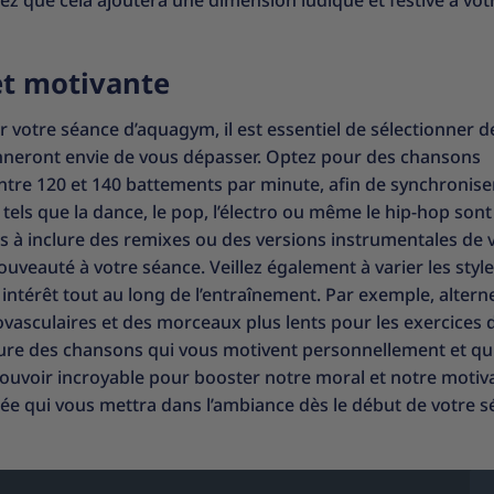
z que cela ajoutera une dimension ludique et festive à vot
et motivante
 votre séance d’aquagym, il est essentiel de sélectionner d
nneront envie de vous dépasser. Optez pour des chansons
tre 120 et 140 battements par minute, afin de synchronise
ls que la dance, le pop, l’électro ou même le hip-hop sont
as à inclure des remixes ou des versions instrumentales de 
eauté à votre séance. Veillez également à varier les styles
intérêt tout au long de l’entraînement. Par exemple, altern
vasculaires et des morceaux plus lents pour les exercices 
clure des chansons qui vous motivent personnellement et qu
ouvoir incroyable pour booster notre moral et notre motiva
isée qui vous mettra dans l’ambiance dès le début de votre 