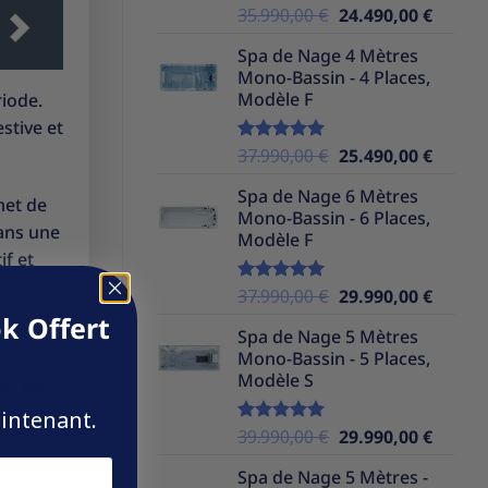
Le
Le
35.990,00
€
24.490,00
€
Note
5.00
sur 5
prix
prix
Spa de Nage 4 Mètres
initial
actuel
Mono-Bassin - 4 Places,
était :
est :
Modèle F
riode.
35.990,00 €.
24.490,
stive et
Le
Le
37.990,00
€
25.490,00
€
Note
5.00
sur 5
prix
prix
Spa de Nage 6 Mètres
initial
actuel
met de
Mono-Bassin - 6 Places,
était :
est :
dans une
Modèle F
37.990,00 €.
25.490,
if et
Le
Le
37.990,00
€
29.990,00
€
Note
5.00
sur 5
prix
prix
k Offert
Spa de Nage 5 Mètres
initial
actuel
Mono-Bassin - 5 Places,
était :
est :
Modèle S
ir les
37.990,00 €.
29.990,
Pour
aintenant.
Le
Le
39.990,00
€
29.990,00
€
Note
5.00
sur 5
prix
prix
es
Spa de Nage 5 Mètres -
initial
actuel