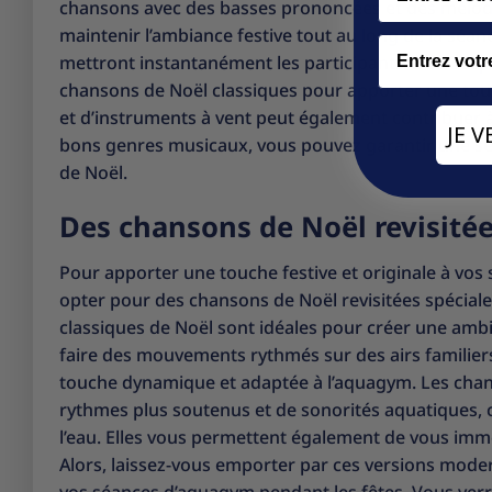
chansons avec des basses prononcées et des mélod
maintenir l’ambiance festive tout au long de la séanc
Email
mettront instantanément les participants dans l’es
chansons de Noël classiques pour apporter une touche 
et d’instruments à vent peut également contribuer à
JE 
bons genres musicaux, vous pouvez garantir une séa
de Noël.
Des chansons de Noël revisité
Pour apporter une touche festive et originale à vo
opter pour des chansons de Noël revisitées spécial
classiques de Noël sont idéales pour créer une ambi
faire des mouvements rythmés sur des airs familiers 
touche dynamique et adaptée à l’aquagym. Les chan
rythmes plus soutenus et de sonorités aquatiques, 
l’eau. Elles vous permettent également de vous immerg
Alors, laissez-vous emporter par ces versions mode