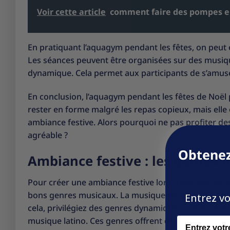
Voir cette article
comment faire des pompes 
En pratiquant l’aquagym pendant les fêtes, on peut ég
Les séances peuvent être organisées sur des musiq
dynamique. Cela permet aux participants de s’amuse
En conclusion, l’aquagym pendant les fêtes de Noë
rester en forme malgré les repas copieux, mais ell
ambiance festive. Alors pourquoi ne pas profiter des
agréable ?
Obtenez
Ambiance festive : les genres 
Pour créer une ambiance festive lors d’une séance d’
bons genres musicaux. La musique joue un rôle cruci
Entrez vo
cela, privilégiez des genres dynamiques et entraîna
Name
musique latino. Ces genres offrent des rythmes éner