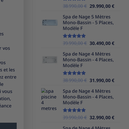
re
Le
Le
38.990,00
€
29.990,00
€
Note
5.00
sur 5
prix
prix
Spa de Nage 5 Mètres
initial
actuel
Mono-Bassin - 5 Places,
était :
est :
Modèle F
38.990,00 €.
29.990,
es
Le
Le
39.990,00
€
30.490,00
€
Note
5.00
r vos
sur 5
prix
prix
Spa de Nage 4 Mètres
initial
actuel
Mono-Bassin - 4 Places,
était :
est :
vos
Modèle F
39.990,00 €.
30.490,
 et les
ez entre
Le
Le
38.990,00
€
31.990,00
€
Note
5.00
de
sur 5
prix
prix
Spa de Nage 4 Mètres
i vous
initial
actuel
Mono-Bassin - 4 Places,
était :
est :
tion,
Modèle F
38.990,00 €.
31.990,
séance
Le
Le
39.990,00
€
32.990,00
€
Note
5.00
sur 5
prix
prix
Spa de Nage 4 Mètres