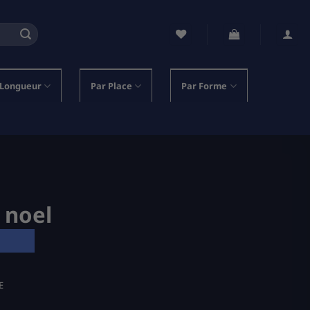
 Longueur
Par Place
Par Forme
 noel
E