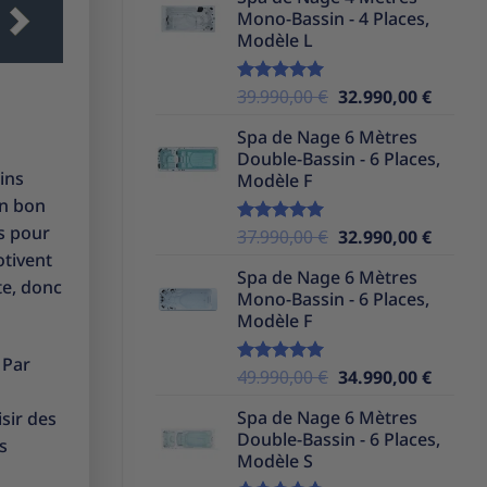
initial
actuel
Mono-Bassin - 4 Places,
était :
est :
Modèle L
39.990,00 €.
32.990,
Le
Le
39.990,00
€
32.990,00
€
Note
5.00
sur 5
prix
prix
Spa de Nage 6 Mètres
initial
actuel
Double-Bassin - 6 Places,
était :
est :
ins
Modèle F
39.990,00 €.
32.990,
un bon
s pour
Le
Le
37.990,00
€
32.990,00
€
Note
5.00
sur 5
prix
prix
otivent
Spa de Nage 6 Mètres
initial
actuel
te, donc
Mono-Bassin - 6 Places,
était :
est :
Modèle F
37.990,00 €.
32.990,
 Par
Le
Le
49.990,00
€
34.990,00
€
Note
5.00
sur 5
prix
prix
Spa de Nage 6 Mètres
sir des
initial
actuel
Double-Bassin - 6 Places,
était :
est :
s
Modèle S
49.990,00 €.
34.990,