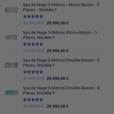
prix
prix
Spa de Nage 5 Mètres - Mono-Bassin - 5
initial
actuel
Places – Modèle F
était :
est :
39.990,00 €.
29.990,00 €.
Le
Le
36.990,00
€
29.990,00
€
Note
5.00
sur 5
prix
prix
Spa de Nage 5 Mètres Mono-Bassin - 5
initial
actuel
Places, Modèle F
était :
est :
36.990,00 €.
29.990,00 €.
Le
Le
39.990,00
€
29.990,00
€
Note
5.00
sur 5
prix
prix
Spa de Nage 6 Mètres Double-Bassin - 6
initial
actuel
Places, Modèle F
était :
est :
39.990,00 €.
29.990,00 €.
Le
Le
37.990,00
€
29.990,00
€
Note
5.00
sur 5
prix
prix
Spa de Nage 6 Mètres Double-Bassin - 6
initial
actuel
Places, Modèle F
était :
est :
37.990,00 €.
29.990,00 €.
Le
Le
38.990,00
€
29.990,00
€
Note
5.00
sur 5
prix
prix