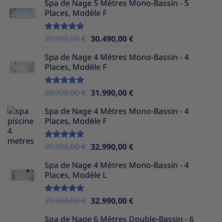
Spa de Nage 5 Mètres Mono-Bassin - 5
initial
actuel
Places, Modèle F
était :
est :
38.990,00 €.
29.990,00 €.
Le
Le
39.990,00
€
30.490,00
€
Note
5.00
sur 5
prix
prix
Spa de Nage 4 Mètres Mono-Bassin - 4
initial
actuel
Places, Modèle F
était :
est :
39.990,00 €.
30.490,00 €.
Le
Le
38.990,00
€
31.990,00
€
Note
5.00
sur 5
prix
prix
Spa de Nage 4 Mètres Mono-Bassin - 4
initial
actuel
Places, Modèle F
était :
est :
38.990,00 €.
31.990,00 €.
Le
Le
39.990,00
€
32.990,00
€
Note
5.00
sur 5
prix
prix
Spa de Nage 4 Mètres Mono-Bassin - 4
initial
actuel
Places, Modèle L
était :
est :
39.990,00 €.
32.990,00 €.
Le
Le
39.990,00
€
32.990,00
€
Note
5.00
sur 5
prix
prix
Spa de Nage 6 Mètres Double-Bassin - 6
initial
actuel