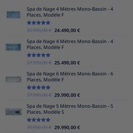
Spa de Nage 4 Mètres Mono-Bassin - 4
Places, Modèle F
Le
Le
35.990,00
€
24.490,00
€
Note
5.00
sur 5
prix
prix
Spa de Nage 4 Mètres Mono-Bassin - 4
initial
actuel
Places, Modèle F
était :
est :
35.990,00 €.
24.490,00 €.
Le
Le
37.990,00
€
25.490,00
€
Note
5.00
sur 5
prix
prix
Spa de Nage 6 Mètres Mono-Bassin - 6
initial
actuel
Places, Modèle F
était :
est :
37.990,00 €.
25.490,00 €.
Le
Le
37.990,00
€
29.990,00
€
Note
5.00
sur 5
prix
prix
Spa de Nage 5 Mètres Mono-Bassin - 5
initial
actuel
Places, Modèle S
était :
est :
37.990,00 €.
29.990,00 €.
Le
Le
39.990,00
€
29.990,00
€
Note
5.00
sur 5