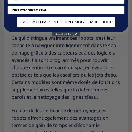
d’eau puissants et de systèmes de filtration
Email
sophistiqués, ces robots sont conçus pour
éliminer les saletés, les débris et les impuretés
JE VEUX MON PACK ENTRETIEN 6 MOIS ET MON EBOOK !
présents dans l’eau du spa de nage.
Ce qui distingue vraiment ces robots, c’est leur
capacité à naviguer intelligemment dans le spa
de nage grâce à des capteurs et à des logiciels
avancés. Ils sont programmés pour couvrir
chaque centimètre carré du spa, en évitant les
obstacles tels que les escaliers ou les jets d’eau.
Certains modèles sont même dotés de fonctions
supplémentaires telles que la détection des
parois et le nettoyage des lignes d’eau.
En plus de leur efficacité de nettoyage, ces
robots offrent également des avantages en
termes de gain de temps et d’économie