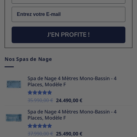
Email
J'EN PROFITE !
Nos Spas de Nage
Spa de Nage 4 Mètres Mono-Bassin - 4
Places, Modèle F
Le
Le
35.990,00
€
24.490,00
€
Note
5.00
sur 5
prix
prix
Spa de Nage 4 Mètres Mono-Bassin - 4
initial
actuel
Places, Modèle F
était :
est :
35.990,00 €.
24.490,00 €.
Le
Le
37.990,00
€
25.490,00
€
Note
5.00