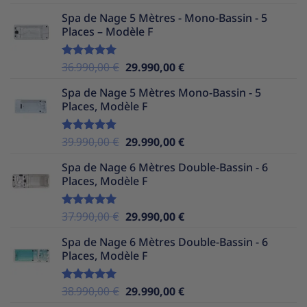
sur 5
prix
prix
Spa de Nage 5 Mètres - Mono-Bassin - 5
initial
actuel
Places – Modèle F
était :
est :
37.990,00 €.
25.490,00 €.
Le
Le
36.990,00
€
29.990,00
€
Note
5.00
sur 5
prix
prix
Spa de Nage 5 Mètres Mono-Bassin - 5
initial
actuel
Places, Modèle F
était :
est :
36.990,00 €.
29.990,00 €.
Le
Le
39.990,00
€
29.990,00
€
Note
5.00
sur 5
prix
prix
Spa de Nage 6 Mètres Double-Bassin - 6
initial
actuel
Places, Modèle F
était :
est :
39.990,00 €.
29.990,00 €.
Le
Le
37.990,00
€
29.990,00
€
Note
5.00
sur 5
prix
prix
Spa de Nage 6 Mètres Double-Bassin - 6
initial
actuel
Places, Modèle F
était :
est :
37.990,00 €.
29.990,00 €.
Le
Le
38.990,00
€
29.990,00
€
Note
5.00
sur 5
prix
prix