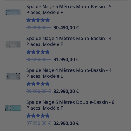
prix
prix
Spa de Nage 5 Mètres Mono-Bassin - 5
initial
actuel
Places, Modèle F
était :
est :
39.990,00 €.
29.990,00 €.
Le
Le
39.990,00
€
30.490,00
€
Note
5.00
sur 5
prix
prix
Spa de Nage 4 Mètres Mono-Bassin - 4
initial
actuel
Places, Modèle F
était :
est :
39.990,00 €.
30.490,00 €.
Le
Le
38.990,00
€
31.990,00
€
Note
5.00
sur 5
prix
prix
Spa de Nage 4 Mètres Mono-Bassin - 4
initial
actuel
Places, Modèle L
était :
est :
38.990,00 €.
31.990,00 €.
Le
Le
39.990,00
€
32.990,00
€
Note
5.00
sur 5
prix
prix
Spa de Nage 6 Mètres Double-Bassin - 6
initial
actuel
Places, Modèle F
était :
est :
39.990,00 €.
32.990,00 €.
Le
Le
37.990,00
€
32.990,00
€
Note
5.00
sur 5
prix
prix