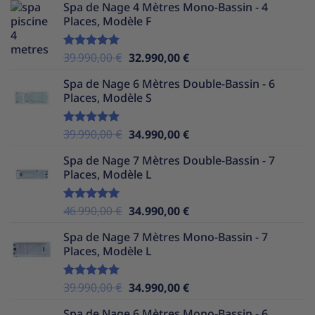
Spa de Nage 4 Mètres Mono-Bassin - 4
initial
actuel
Places, Modèle F
était :
est :
37.990,00 €.
32.990,00 €.
Le
Le
39.990,00
€
32.990,00
€
Note
5.00
sur 5
prix
prix
Spa de Nage 6 Mètres Double-Bassin - 6
initial
actuel
Places, Modèle S
était :
est :
39.990,00 €.
32.990,00 €.
Le
Le
39.990,00
€
34.990,00
€
Note
5.00
sur 5
prix
prix
Spa de Nage 7 Mètres Double-Bassin - 7
initial
actuel
Places, Modèle L
était :
est :
39.990,00 €.
34.990,00 €.
Le
Le
46.990,00
€
34.990,00
€
Note
5.00
sur 5
prix
prix
Spa de Nage 7 Mètres Mono-Bassin - 7
initial
actuel
Places, Modèle L
était :
est :
46.990,00 €.
34.990,00 €.
Le
Le
39.990,00
€
34.990,00
€
Note
5.00
sur 5
prix
prix
Spa de Nage 6 Mètres Mono-Bassin - 6