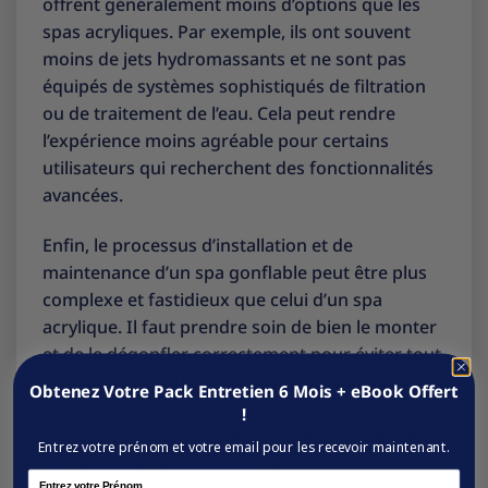
offrent généralement moins d’options que les
spas acryliques. Par exemple, ils ont souvent
moins de jets hydromassants et ne sont pas
équipés de systèmes sophistiqués de filtration
ou de traitement de l’eau. Cela peut rendre
l’expérience moins agréable pour certains
utilisateurs qui recherchent des fonctionnalités
avancées.
Enfin, le processus d’installation et de
maintenance d’un spa gonflable peut être plus
complexe et fastidieux que celui d’un spa
acrylique. Il faut prendre soin de bien le monter
et de le dégonfler correctement pour éviter tout
problème. De plus, la nécessité de remplacer
Obtenez Votre Pack Entretien 6 Mois + eBook Offert
régulièrement l’eau du spa gonflable peut
!
représenter une contrainte supplémentaire en
Entrez votre prénom et votre email pour les recevoir maintenant.
termes de temps et d’efforts.
Name