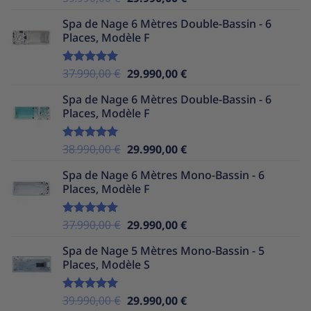
sur 5
prix
prix
Spa de Nage 6 Mètres Double-Bassin - 6
initial
actuel
Places, Modèle F
était :
est :
39.990,00 €.
29.990,00 €.
Le
Le
37.990,00
€
29.990,00
€
Note
5.00
sur 5
prix
prix
Spa de Nage 6 Mètres Double-Bassin - 6
initial
actuel
Places, Modèle F
était :
est :
37.990,00 €.
29.990,00 €.
Le
Le
38.990,00
€
29.990,00
€
Note
5.00
sur 5
prix
prix
Spa de Nage 6 Mètres Mono-Bassin - 6
initial
actuel
Places, Modèle F
était :
est :
38.990,00 €.
29.990,00 €.
Le
Le
37.990,00
€
29.990,00
€
Note
5.00
sur 5
prix
prix
Spa de Nage 5 Mètres Mono-Bassin - 5
initial
actuel
Places, Modèle S
était :
est :
37.990,00 €.
29.990,00 €.
Le
Le
39.990,00
€
29.990,00
€
Note
5.00
sur 5