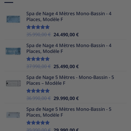
Spa de Nage 4 Mètres Mono-Bassin - 4
Places, Modèle F
Le
Le
35.990,00
€
24.490,00
€
Note
5.00
sur 5
prix
prix
Spa de Nage 4 Mètres Mono-Bassin - 4
initial
actuel
Places, Modèle F
était :
est :
35.990,00 €.
24.490,00 €.
Le
Le
37.990,00
€
25.490,00
€
Note
5.00
sur 5
prix
prix
Spa de Nage 5 Mètres - Mono-Bassin - 5
initial
actuel
Places – Modèle F
était :
est :
37.990,00 €.
25.490,00 €.
Le
Le
36.990,00
€
29.990,00
€
Note
5.00
sur 5
prix
prix
Spa de Nage 5 Mètres Mono-Bassin - 5
initial
actuel
Places, Modèle F
était :
est :
36.990,00 €.
29.990,00 €.
Le
Le
39.990,00
€
29.990,00
€
Note
5.00