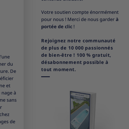
Votre soutien compte énormément
pour nous ! Merci de nous garder
à
portée de clic
!
Rejoignez notre communauté
de plus de 10 000 passionnés
de bien-être ! 100 % gratuit,
d’une
désabonnement possible à
ner du
tout moment.
ture. De
éficier
ne et
e nage à
rme sans
r
 chez
ages de