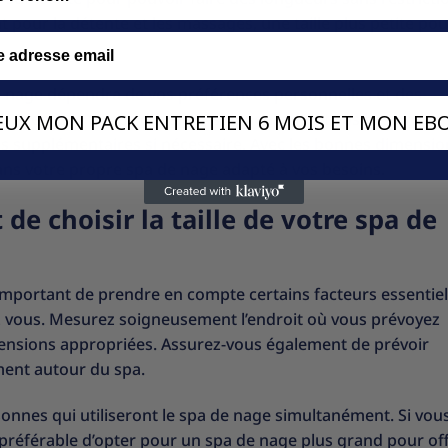
 pour la détente et les massages, une taille plus petite pou
e nage dépendra de vos préférences personnelles et des
té. Prenez le temps d’évaluer soigneusement vos besoins et
VEUX MON PACK ENTRETIEN 6 MOIS ET MON EBO
ls supplémentaires si nécessaire. Avec les bonnes dimensio
ans votre propre spa de nage adapté à vos besoins.
de choisir la taille de votre spa de
st important de prendre en compte certains facteurs essentiel
ez vous. Mesurez soigneusement l’endroit où vous prévoyez
imensions appropriées. Assurez-vous également de prévoir
ment autour du spa.
onnes qui utiliseront le spa de nage simultanément. Si vou
 préférable d’opter pour un spa de nage plus grand pour off