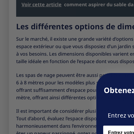
Voir cette article
comment aspirer du sable da
Les différentes options de dim
Sur le marché, il existe une grande variété d’optio
espace extérieur ou que vous disposiez d’un jardin s
à vos besoins. Les dimensions disponibles varient en
taille idéale en fonction de l’espace dont vous disp
Les spas de nage peuvent être aussi petits que 3 m
6 à 8 mètres pour les modèles plus spacieux. En ter
Obtenez
offrant suffisamment d’espace pour nager confortab
mètre, offrant ainsi différentes options pour la prat
Il est important de considérer plusieurs facteurs ava
Entrez vo
Tout d’abord, évaluez l’espace disponible dans votre
harmonieusement dans l’environnement existant. Ensu
Name
êtes un nageur passionné, optez pour une longueur s