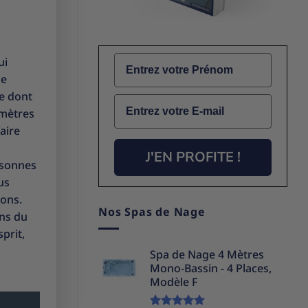
Name
ui
de
ce dont
Email
 mètres
aire
J'EN PROFITE !
rsonnes
us
ions.
Nos Spas de Nage
ons du
prit,
Spa de Nage 4 Mètres
Mono-Bassin - 4 Places,
Modèle F