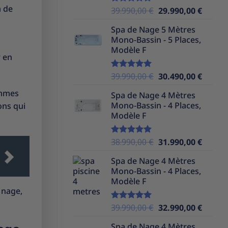
a de
Le
Le
39.990,00
€
29.990,00
€
Note
5.00
sur 5
prix
prix
Spa de Nage 5 Mètres
initial
actuel
Mono-Bassin - 5 Places,
était :
est :
Modèle F
39.990,00 €.
29.990,
r en
Le
Le
39.990,00
€
30.490,00
€
Note
5.00
sur 5
prix
prix
ammes
Spa de Nage 4 Mètres
initial
actuel
Mono-Bassin - 4 Places,
ons qui
était :
est :
Modèle F
39.990,00 €.
30.490,
Le
Le
38.990,00
€
31.990,00
€
Note
5.00
sur 5
prix
prix
Spa de Nage 4 Mètres
initial
actuel
Mono-Bassin - 4 Places,
était :
est :
Modèle F
38.990,00 €.
31.990,
 nage,
Le
Le
39.990,00
€
32.990,00
€
Note
5.00
sur 5
prix
prix
Spa de Nage 4 Mètres