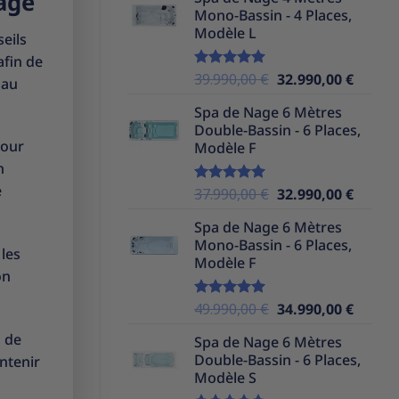
nage
initial
actuel
Mono-Bassin - 4 Places,
était :
est :
Modèle L
39.990,00 €.
32.990,
seils
afin de
Le
Le
39.990,00
€
32.990,00
€
Note
5.00
 au
sur 5
prix
prix
Spa de Nage 6 Mètres
initial
actuel
Double-Bassin - 6 Places,
était :
est :
pour
Modèle F
39.990,00 €.
32.990,
n
e
Le
Le
37.990,00
€
32.990,00
€
Note
5.00
sur 5
prix
prix
Spa de Nage 6 Mètres
initial
actuel
Mono-Bassin - 6 Places,
était :
est :
 les
Modèle F
37.990,00 €.
32.990,
on
Le
Le
49.990,00
€
34.990,00
€
Note
5.00
sur 5
prix
prix
a de
Spa de Nage 6 Mètres
initial
actuel
Double-Bassin - 6 Places,
intenir
était :
est :
Modèle S
49.990,00 €.
34.990,