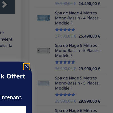
Le
Le
35.990,00
€
24.490,00
€
Note
5.00
sur 5
prix
prix
Spa de Nage 4 Mètres
initial
actuel
Mono-Bassin - 4 Places,
était :
est :
Modèle F
35.990,00 €.
24.490,
tit
Le
Le
37.990,00
€
25.490,00
€
Note
5.00
onvient
sur 5
prix
prix
isir la
Spa de Nage 5 Mètres -
initial
actuel
Mono-Bassin - 5 Places –
était :
est :
Modèle F
37.990,00 €.
25.490,
nds que
Le
Le
36.990,00
€
29.990,00
€
Note
5.00
es,
sur 5
prix
prix
k Offert
1 et 1,5
Spa de Nage 5 Mètres
initial
actuel
Mono-Bassin - 5 Places,
était :
est :
Modèle F
36.990,00 €.
29.990,
ieux.
aintenant.
’intègre
Le
Le
39.990,00
€
29.990,00
€
Note
5.00
sur 5
 vous
prix
prix
Spa de Nage 6 Mètres
initial
actuel
n. Si