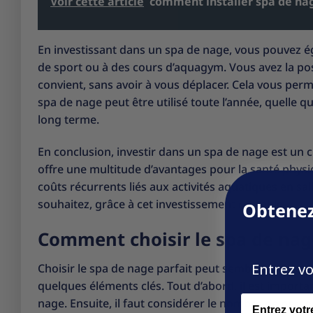
Voir cette article
comment installer spa de na
En investissant dans un spa de nage, vous pouvez ég
de sport ou à des cours d’aquagym. Vous avez la pos
convient, sans avoir à vous déplacer. Cela vous perm
spa de nage peut être utilisé toute l’année, quelle qu
long terme.
En conclusion, investir dans un spa de nage est un c
offre une multitude d’avantages pour la santé physi
coûts récurrents liés aux activités aquatiques en sal
souhaitez, grâce à cet investissement rentable.
Obtenez
Comment choisir le spa de nag
Entrez vo
Choisir le spa de nage parfait peut sembler une tâche
quelques éléments clés. Tout d’abord, il est importa
Name
nage. Ensuite, il faut considérer le nombre de person