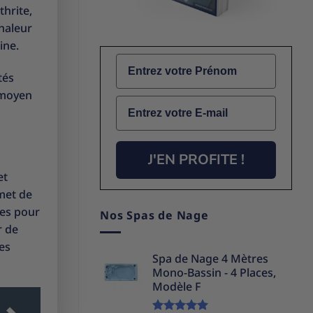
thrite,
haleur
ine.
Name
tés
 moyen
Email
J'EN PROFITE !
et
met de
ues pour
Nos Spas de Nage
r de
es
Spa de Nage 4 Mètres
Mono-Bassin - 4 Places,
Modèle F