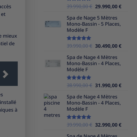
Le
Le
accès
39.990,00
€
29.990,00
€
Note
5.00
sur 5
prix
prix
 et
Spa de Nage 5 Mètres
initial
actuel
Mono-Bassin - 5 Places,
était :
est :
Modèle F
39.990,00 €.
29.990,
le mieux
tiel de
Le
Le
39.990,00
€
30.490,00
€
Note
5.00
sur 5
prix
prix
Spa de Nage 4 Mètres
initial
actuel
Mono-Bassin - 4 Places,
était :
est :
Modèle F
39.990,00 €.
30.490,
Le
Le
38.990,00
€
31.990,00
€
Note
5.00
sur 5
prix
prix
es
Spa de Nage 4 Mètres
initial
actuel
nstallé
Mono-Bassin - 4 Places,
était :
est :
Modèle F
miques à
38.990,00 €.
31.990,
Le
Le
39.990,00
€
32.990,00
€
Note
5.00
sur 5
prix
prix
Spa de Nage 4 Mètres