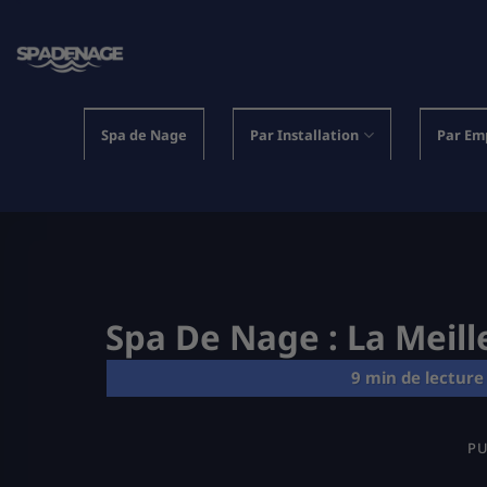
Passer
au
contenu
Spa de Nage
Par Installation
Par Em
Spa De Nage : La Meill
PU