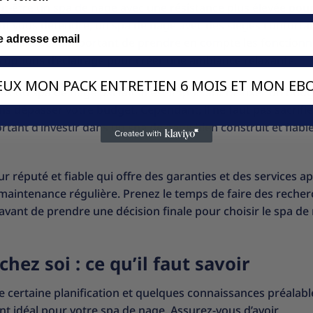
eut-être un spa de nage avec une résistance plus élevée pou
nt vous détendre, un spa de nage avec des sièges confortab
 est également important de prendre en compte les fonctionn
s options d’éclairage pour créer une ambiance relaxante.
VEUX MON PACK ENTRETIEN 6 MOIS ET MON EBO
oix du spa de nage parfait. Il est important de fixer un budg
s dépasser votre budget. Cependant, il ne faut pas sacrifie
tant d’investir dans un spa de nage bien construit et fiabl
 réputé et fiable qui offre des garanties et des services ap
 maintenance régulière. Prenez le temps de faire des reche
avant de prendre une décision finale pour choisir le spa de
hez soi : ce qu’il faut savoir
ne certaine planification et quelques connaissances préalabl
nt idéal pour votre spa de nage. Assurez-vous d’avoir