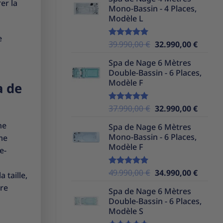
initial
actuel
er la
Mono-Bassin - 4 Places,
était :
est :
Modèle L
39.990,00 €.
32.990,
e
Le
Le
39.990,00
€
32.990,00
€
Note
5.00
sur 5
prix
prix
Spa de Nage 6 Mètres
initial
actuel
Double-Bassin - 6 Places,
était :
est :
Modèle F
a de
39.990,00 €.
32.990,
Le
Le
37.990,00
€
32.990,00
€
Note
5.00
sur 5
prix
prix
ne
Spa de Nage 6 Mètres
initial
actuel
Mono-Bassin - 6 Places,
me
était :
est :
Modèle F
37.990,00 €.
32.990,
e-
Le
Le
49.990,00
€
34.990,00
€
Note
5.00
 taille,
sur 5
prix
prix
tre
Spa de Nage 6 Mètres
initial
actuel
Double-Bassin - 6 Places,
était :
est :
Modèle S
49.990,00 €.
34.990,