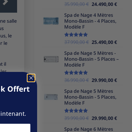
Le
Le
35.990,00
€
24.490,00
€
Note
5.00
sur 5
prix
prix
Spa de Nage 4 Mètres
initial
actuel
ne salle
Mono-Bassin - 4 Places,
était :
est :
Modèle F
us
35.990,00 €.
24.490,
us, le
Le
Le
37.990,00
€
25.490,00
€
Note
5.00
r le
sur 5
prix
prix
Spa de Nage 5 Mètres -
initial
actuel
Mono-Bassin - 5 Places –
était :
est :
 il
Modèle F
37.990,00 €.
25.490,
les
Le
Le
36.990,00
€
29.990,00
€
Note
5.00
sur 5
prix
prix
k Offert
Spa de Nage 5 Mètres
initial
actuel
Mono-Bassin - 5 Places,
était :
est :
Modèle F
36.990,00 €.
29.990,
aintenant.
ompte
Le
Le
39.990,00
€
29.990,00
€
Note
5.00
pa de
sur 5
prix
prix
uels. Si
Spa de Nage 6 Mètres
initial
actuel