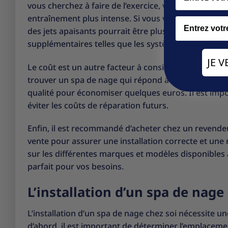
vous cherchez à faire de l’exercice, vous voudrez p
entraînement plus intense. Si vous voulez simpleme
Email
des jets apaisants pourrait être plus approprié. Il
supplémentaires telles que les systèmes audio et le
JE 
Le coût est un autre facteur à considérer lors du ch
trouver un spa de nage qui répond à vos besoins san
qualité pour économiser quelques euros. Il est impor
éviter les coûts de réparation futurs.
Enfin, il est recommandé d’acheter chez un revendeur
vente pour assurer une installation correcte et une
sur les différentes marques et modèles disponibles 
parfait pour vos besoins.
L’installation d’un spa de nage c
L’installation d’un spa de nage chez soi nécessite u
d’abord, il est important de déterminer l’emplaceme