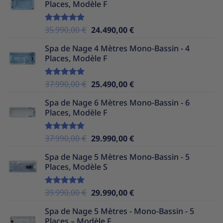
Places, Modèle F
Le
Le
35.990,00
€
24.490,00
€
Note
5.00
sur 5
prix
prix
Spa de Nage 4 Mètres Mono-Bassin - 4
initial
actuel
Places, Modèle F
était :
est :
35.990,00 €.
24.490,00 €.
Le
Le
37.990,00
€
25.490,00
€
Note
5.00
sur 5
prix
prix
Spa de Nage 6 Mètres Mono-Bassin - 6
initial
actuel
Places, Modèle F
était :
est :
37.990,00 €.
25.490,00 €.
Le
Le
37.990,00
€
29.990,00
€
Note
5.00
sur 5
prix
prix
Spa de Nage 5 Mètres Mono-Bassin - 5
initial
actuel
Places, Modèle S
était :
est :
37.990,00 €.
29.990,00 €.
Le
Le
39.990,00
€
29.990,00
€
Note
5.00
sur 5
prix
prix
Spa de Nage 5 Mètres - Mono-Bassin - 5
initial
actuel
Places – Modèle F