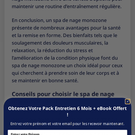
maintenir une routine d’entraînement régulière.
En conclusion, un spa de nage monozone
présente de nombreux avantages pour la santé
et la remise en forme. Des bienfaits tels que le
soulagement des douleurs musculaires, la
relaxation, la réduction du stress et
l’amélioration de la condition physique font du
spa de nage monozone un choix idéal pour ceux
qui cherchent à prendre soin de leur corps et à
se maintenir en bonne santé.
Conseils pour choisir le spa de nage
monozone idéal
Obtenez Votre Pack Entretien 6 Mois + eBook Offert
Lorsque vous envisagez d’acheter un spa de
!
nage monozone, il est essentiel de prendre en
Entrez votre prénom et votre email pour les recevoir maintenant.
compte certains conseils pour choisir celui qui
Name
convient le mieux à vos besoins. Tout d’abord, il