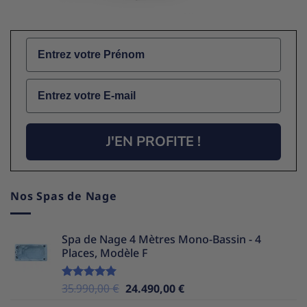
Name
Email
J'EN PROFITE !
Nos Spas de Nage
Spa de Nage 4 Mètres Mono-Bassin - 4
Places, Modèle F
Le
Le
35.990,00
€
24.490,00
€
Note
5.00
sur 5
prix
prix