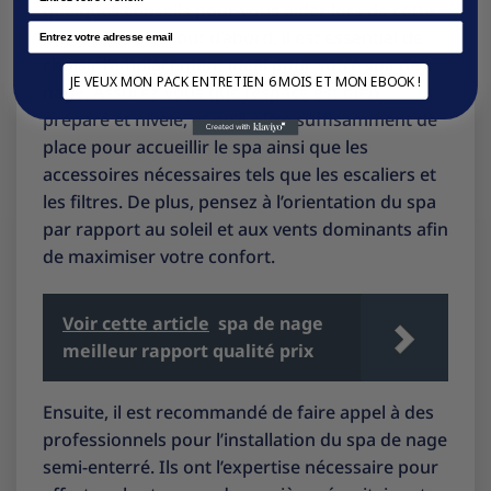
quelques conseils pour vous aider lors de cette
Email
étape cruciale. Tout d’abord, il est essentiel de
choisir l’emplacement idéal pour votre spa de
JE VEUX MON PACK ENTRETIEN 6 MOIS ET MON EBOOK !
nage. Assurez-vous que l’espace est bien
préparé et nivelé, et qu’il offre suffisamment de
place pour accueillir le spa ainsi que les
accessoires nécessaires tels que les escaliers et
les filtres. De plus, pensez à l’orientation du spa
par rapport au soleil et aux vents dominants afin
de maximiser votre confort.
Voir cette article
spa de nage
meilleur rapport qualité prix
Ensuite, il est recommandé de faire appel à des
professionnels pour l’installation du spa de nage
semi-enterré. Ils ont l’expertise nécessaire pour