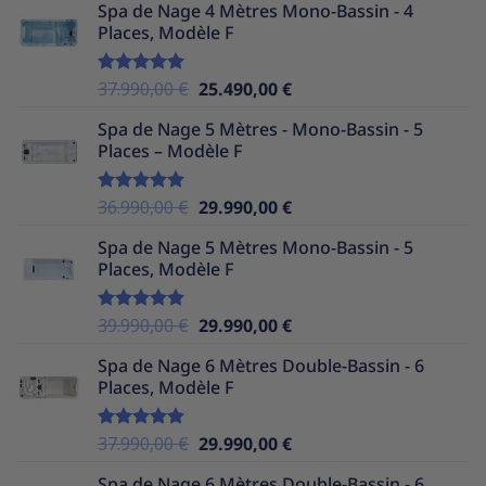
Spa de Nage 4 Mètres Mono-Bassin - 4
initial
actuel
Places, Modèle F
était :
est :
35.990,00 €.
24.490,00 €.
Le
Le
37.990,00
€
25.490,00
€
Note
5.00
sur 5
prix
prix
Spa de Nage 5 Mètres - Mono-Bassin - 5
initial
actuel
Places – Modèle F
était :
est :
37.990,00 €.
25.490,00 €.
Le
Le
36.990,00
€
29.990,00
€
Note
5.00
sur 5
prix
prix
Spa de Nage 5 Mètres Mono-Bassin - 5
initial
actuel
Places, Modèle F
était :
est :
36.990,00 €.
29.990,00 €.
Le
Le
39.990,00
€
29.990,00
€
Note
5.00
sur 5
prix
prix
Spa de Nage 6 Mètres Double-Bassin - 6
initial
actuel
Places, Modèle F
était :
est :
39.990,00 €.
29.990,00 €.
Le
Le
37.990,00
€
29.990,00
€
Note
5.00
sur 5
prix
prix
Spa de Nage 6 Mètres Double-Bassin - 6