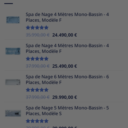
Spa de Nage 4 Mètres Mono-Bassin - 4
Places, Modèle F
Le
Le
35.990,00
€
24.490,00
€
Note
5.00
sur 5
prix
prix
Spa de Nage 4 Mètres Mono-Bassin - 4
initial
actuel
Places, Modèle F
était :
est :
35.990,00 €.
24.490,00 €.
Le
Le
37.990,00
€
25.490,00
€
Note
5.00
sur 5
prix
prix
Spa de Nage 6 Mètres Mono-Bassin - 6
initial
actuel
Places, Modèle F
était :
est :
37.990,00 €.
25.490,00 €.
Le
Le
37.990,00
€
29.990,00
€
Note
5.00
sur 5
prix
prix
Spa de Nage 5 Mètres Mono-Bassin - 5
initial
actuel
Places, Modèle S
était :
est :
37.990,00 €.
29.990,00 €.
Note
5.00