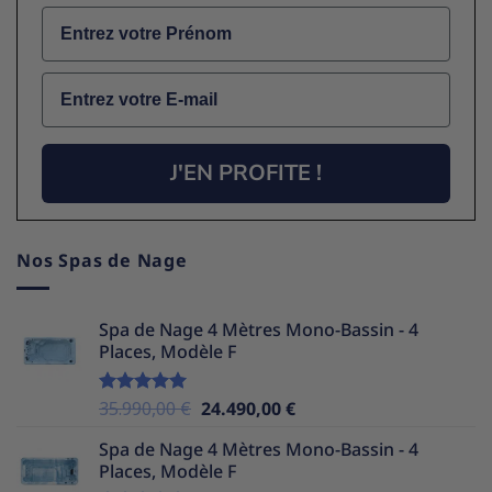
Name
Email
J'EN PROFITE !
Nos Spas de Nage
Spa de Nage 4 Mètres Mono-Bassin - 4
Places, Modèle F
Le
Le
35.990,00
€
24.490,00
€
Note
5.00
sur 5
prix
prix
Spa de Nage 4 Mètres Mono-Bassin - 4
initial
actuel
Places, Modèle F
était :
est :