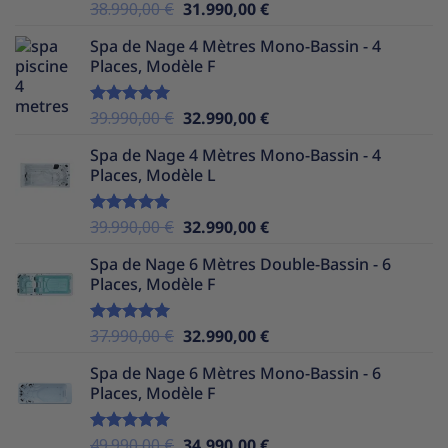
Le
Le
38.990,00
€
31.990,00
€
Note
5.00
sur 5
prix
prix
Spa de Nage 4 Mètres Mono-Bassin - 4
initial
actuel
Places, Modèle F
était :
est :
38.990,00 €.
31.990,00 €.
Le
Le
39.990,00
€
32.990,00
€
Note
5.00
sur 5
prix
prix
Spa de Nage 4 Mètres Mono-Bassin - 4
initial
actuel
Places, Modèle L
était :
est :
39.990,00 €.
32.990,00 €.
Le
Le
39.990,00
€
32.990,00
€
Note
5.00
sur 5
prix
prix
Spa de Nage 6 Mètres Double-Bassin - 6
initial
actuel
Places, Modèle F
était :
est :
39.990,00 €.
32.990,00 €.
Le
Le
37.990,00
€
32.990,00
€
Note
5.00
sur 5
prix
prix
Spa de Nage 6 Mètres Mono-Bassin - 6
initial
actuel
Places, Modèle F
était :
est :
37.990,00 €.
32.990,00 €.
Le
Le
49.990,00
€
34.990,00
€
Note
5.00