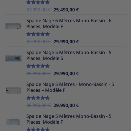
35.990,00 €.
24.490,00 €.
Le
Le
37.990,00
€
25.490,00
€
Note
5.00
sur 5
prix
prix
Spa de Nage 6 Mètres Mono-Bassin - 6
initial
actuel
Places, Modèle F
était :
est :
37.990,00 €.
25.490,00 €.
Le
Le
37.990,00
€
29.990,00
€
Note
5.00
sur 5
prix
prix
Spa de Nage 5 Mètres Mono-Bassin - 5
initial
actuel
Places, Modèle S
était :
est :
37.990,00 €.
29.990,00 €.
Le
Le
39.990,00
€
29.990,00
€
Note
5.00
sur 5
prix
prix
Spa de Nage 5 Mètres - Mono-Bassin - 5
initial
actuel
Places – Modèle F
était :
est :
39.990,00 €.
29.990,00 €.
Le
Le
36.990,00
€
29.990,00
€
Note
5.00
sur 5
prix
prix
Spa de Nage 5 Mètres Mono-Bassin - 5
initial
actuel
Places, Modèle F
était :
est :
36.990,00 €.
29.990,00 €.