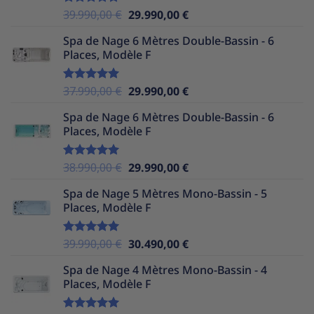
Le
Le
39.990,00
€
29.990,00
€
Note
5.00
sur 5
prix
prix
Spa de Nage 6 Mètres Double-Bassin - 6
initial
actuel
Places, Modèle F
était :
est :
39.990,00 €.
29.990,00 €.
Le
Le
37.990,00
€
29.990,00
€
Note
5.00
sur 5
prix
prix
Spa de Nage 6 Mètres Double-Bassin - 6
initial
actuel
Places, Modèle F
était :
est :
37.990,00 €.
29.990,00 €.
Le
Le
38.990,00
€
29.990,00
€
Note
5.00
sur 5
prix
prix
Spa de Nage 5 Mètres Mono-Bassin - 5
initial
actuel
Places, Modèle F
était :
est :
38.990,00 €.
29.990,00 €.
Le
Le
39.990,00
€
30.490,00
€
Note
5.00
sur 5
prix
prix
Spa de Nage 4 Mètres Mono-Bassin - 4
initial
actuel
Places, Modèle F
était :
est :
39.990,00 €.
30.490,00 €.