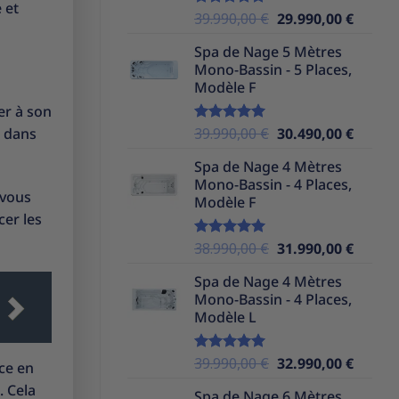
 et
Le
Le
39.990,00
€
29.990,00
€
Note
5.00
sur 5
prix
prix
Spa de Nage 5 Mètres
initial
actuel
Mono-Bassin - 5 Places,
était :
est :
Modèle F
39.990,00 €.
29.990,
er à son
Le
Le
z dans
39.990,00
€
30.490,00
€
Note
5.00
sur 5
prix
prix
Spa de Nage 4 Mètres
initial
actuel
Mono-Bassin - 4 Places,
était :
est :
 vous
Modèle F
39.990,00 €.
30.490,
cer les
Le
Le
38.990,00
€
31.990,00
€
Note
5.00
sur 5
prix
prix
Spa de Nage 4 Mètres
initial
actuel
Mono-Bassin - 4 Places,
était :
est :
Modèle L
38.990,00 €.
31.990,
Le
Le
39.990,00
€
32.990,00
€
Note
5.00
ce en
sur 5
prix
prix
. Cela
Spa de Nage 6 Mètres