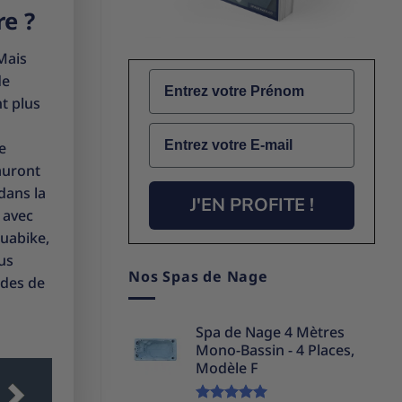
e ?
Mais
Name
de
t plus
Email
e
auront
dans la
J'EN PROFITE !
 avec
quabike,
us
Nos Spas de Nage
odes de
Spa de Nage 4 Mètres
Mono-Bassin - 4 Places,
Modèle F