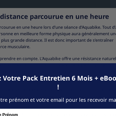
a distance parcourue en une heure
arcourue en une heure lors d’une séance d’Aquabike. Tout d
personne en meilleure forme physique aura généralement un
plus grande distance. Il est donc important de s’entraîner
orce musculaire.
 à prendre en compte. L’Aquabike offre une résistance naturel
plus la résistance de l’eau est élevée, plus il sera difficile de
onc important de régler correctement l’intensité de la rési
 Votre Pack Entretien 6 Mois + eBoo
!
eut également influencer la distance parcourue. Une techniq
iorer l’efficacité des mouvements, ce qui peut conduire à u
tre prénom et votre email pour les recevoir m
atation et de la nutrition avant et pendant l’exercice. Une bo