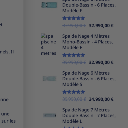
initial
actuel
Double-Bassin - 6 Places,
était :
est :
Modèle F
39.990,00 €.
32.990,
et
Le
Le
37.990,00
€
32.990,00
€
Note
5.00
sur 5
prix
prix
Spa de Nage 4 Mètres
initial
actuel
Mono-Bassin - 4 Places,
était :
est :
Modèle F
37.990,00 €.
32.990,
els. Il
Le
Le
39.990,00
€
32.990,00
€
Note
5.00
sur 5
prix
prix
Spa de Nage 6 Mètres
initial
actuel
Double-Bassin - 6 Places,
était :
est :
Modèle S
39.990,00 €.
32.990,
Le
Le
39.990,00
€
34.990,00
€
onne
Note
5.00
sur 5
prix
prix
s
Spa de Nage 7 Mètres
initial
actuel
r une
Double-Bassin - 7 Places,
était :
est :
 sur les
Modèle L
39.990,00 €.
34.990,