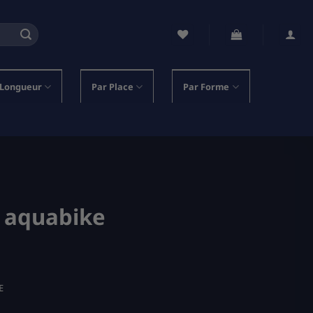
 Longueur
Par Place
Par Forme
o aquabike
E