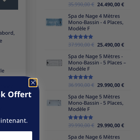
Le
Le
35.990,00
€
24.490,00
€
Note
5.00
sur 5
prix
prix
Spa de Nage 4 Mètres
initial
actuel
Mono-Bassin - 4 Places,
était :
est :
Modèle F
35.990,00 €.
24.490,
’abord,
e
Le
Le
37.990,00
€
25.490,00
€
Note
5.00
sur 5
prix
prix
Spa de Nage 5 Mètres -
initial
actuel
Mono-Bassin - 5 Places –
était :
est :
Modèle F
le
37.990,00 €.
25.490,
Le
Le
36.990,00
€
29.990,00
€
Note
5.00
stance
sur 5
prix
prix
k Offert
Spa de Nage 5 Mètres
initial
actuel
Mono-Bassin - 5 Places,
était :
est :
ue
Modèle F
36.990,00 €.
29.990,
ne
aintenant.
Le
Le
39.990,00
€
29.990,00
€
Note
5.00
sur 5
prix
prix
Spa de Nage 6 Mètres
nne
initial
actuel