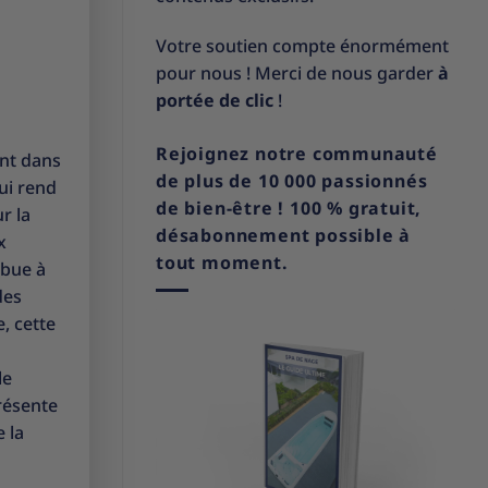
Votre soutien compte énormément
pour nous ! Merci de nous garder
à
portée de clic
!
Rejoignez notre communauté
ent dans
de plus de 10 000 passionnés
qui rend
de bien-être ! 100 % gratuit,
r la
désabonnement possible à
x
tout moment.
ibue à
des
, cette
le
résente
 la