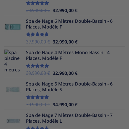
38.990,00 €.
31.990,00 €.
Le
Le
39.990,00
€
32.990,00
€
Note
5.00
sur 5
prix
prix
Spa de Nage 6 Mètres Double-Bassin - 6
initial
actuel
Places, Modèle F
était :
est :
39.990,00 €.
32.990,00 €.
Le
Le
37.990,00
€
32.990,00
€
Note
5.00
sur 5
prix
prix
Spa de Nage 4 Mètres Mono-Bassin - 4
initial
actuel
Places, Modèle F
était :
est :
37.990,00 €.
32.990,00 €.
Le
Le
39.990,00
€
32.990,00
€
Note
5.00
sur 5
prix
prix
Spa de Nage 6 Mètres Double-Bassin - 6
initial
actuel
Places, Modèle S
était :
est :
39.990,00 €.
32.990,00 €.
Le
Le
39.990,00
€
34.990,00
€
Note
5.00
sur 5
prix
prix
Spa de Nage 7 Mètres Double-Bassin - 7
initial
actuel
Places, Modèle L
était :
est :
39.990,00 €.
34.990,00 €.