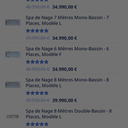
Le
Le
46.990,00
€
34.990,00
€
Note
5.00
sur 5
prix
prix
Spa de Nage 7 Mètres Mono-Bassin - 7
initial
actuel
Places, Modèle L
était :
est :
46.990,00 €.
34.990,00 €.
Le
Le
39.990,00
€
34.990,00
€
Note
5.00
sur 5
prix
prix
Spa de Nage 6 Mètres Mono-Bassin - 6
initial
actuel
Places, Modèle F
était :
est :
39.990,00 €.
34.990,00 €.
Le
Le
49.990,00
€
34.990,00
€
Note
5.00
sur 5
prix
prix
Spa de Nage 8 Mètres Mono-Bassin - 8
initial
actuel
Places, Modèle L
était :
est :
49.990,00 €.
34.990,00 €.
Le
Le
49.990,00
€
39.990,00
€
Note
5.00
sur 5
prix
prix
Spa de Nage 8 Mètres Double-Bassin - 8
initial
actuel
Places, Modèle L
était :
est :
49.990,00 €.
39.990,00 €.