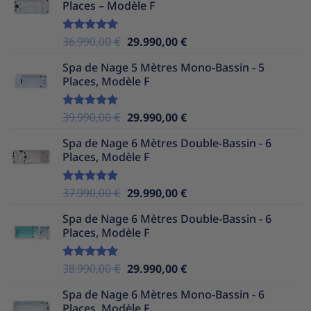
Places – Modèle F
était :
est :
37.990,00 €.
25.490,00 €.
Le
Le
36.990,00
€
29.990,00
€
Note
5.00
sur 5
prix
prix
Spa de Nage 5 Mètres Mono-Bassin - 5
initial
actuel
Places, Modèle F
était :
est :
36.990,00 €.
29.990,00 €.
Le
Le
39.990,00
€
29.990,00
€
Note
5.00
sur 5
prix
prix
Spa de Nage 6 Mètres Double-Bassin - 6
initial
actuel
Places, Modèle F
était :
est :
39.990,00 €.
29.990,00 €.
Le
Le
37.990,00
€
29.990,00
€
Note
5.00
sur 5
prix
prix
Spa de Nage 6 Mètres Double-Bassin - 6
initial
actuel
Places, Modèle F
était :
est :
37.990,00 €.
29.990,00 €.
Le
Le
38.990,00
€
29.990,00
€
Note
5.00
sur 5
prix
prix
Spa de Nage 6 Mètres Mono-Bassin - 6
initial
actuel
Places, Modèle F