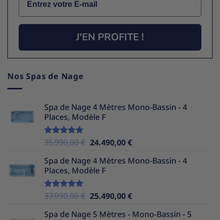
J'EN PROFITE !
Nos Spas de Nage
Spa de Nage 4 Mètres Mono-Bassin - 4
Places, Modèle F
Le
Le
35.990,00
€
24.490,00
€
Note
5.00
sur 5
prix
prix
Spa de Nage 4 Mètres Mono-Bassin - 4
initial
actuel
Places, Modèle F
était :
est :
35.990,00 €.
24.490,00 €.
Le
Le
37.990,00
€
25.490,00
€
Note
5.00
sur 5
prix
prix
Spa de Nage 5 Mètres - Mono-Bassin - 5
initial
actuel