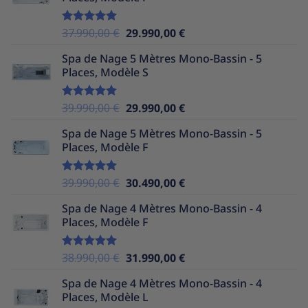
était :
est :
38.990,00 €.
29.990,00 €.
Le
Le
37.990,00
€
29.990,00
€
Note
5.00
sur 5
prix
prix
Spa de Nage 5 Mètres Mono-Bassin - 5
initial
actuel
Places, Modèle S
était :
est :
37.990,00 €.
29.990,00 €.
Le
Le
39.990,00
€
29.990,00
€
Note
5.00
sur 5
prix
prix
Spa de Nage 5 Mètres Mono-Bassin - 5
initial
actuel
Places, Modèle F
était :
est :
39.990,00 €.
29.990,00 €.
Le
Le
39.990,00
€
30.490,00
€
Note
5.00
sur 5
prix
prix
Spa de Nage 4 Mètres Mono-Bassin - 4
initial
actuel
Places, Modèle F
était :
est :
39.990,00 €.
30.490,00 €.
Le
Le
38.990,00
€
31.990,00
€
Note
5.00
sur 5
prix
prix
Spa de Nage 4 Mètres Mono-Bassin - 4
initial
actuel
Places, Modèle L
était :
est :