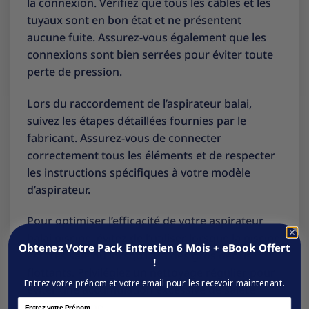
la connexion. Vérifiez que tous les câbles et les
tuyaux sont en bon état et ne présentent
aucune fuite. Assurez-vous également que les
connexions sont bien serrées pour éviter toute
perte de pression.
Lors du raccordement de l’aspirateur balai,
suivez les étapes détaillées fournies par le
fabricant. Assurez-vous de connecter
correctement tous les éléments et de respecter
les instructions spécifiques à votre modèle
d’aspirateur.
Pour optimiser l’efficacité de votre aspirateur
balai piscine, évitez de l’utiliser lorsque la piscine
Obtenez Votre Pack Entretien 6 Mois + eBook Offert
est très sale ou lorsqu’il y a des gros débris
!
flottants. Privilégiez un nettoyage régulier pour
Entrez votre prénom et votre email pour les recevoir maintenant.
éviter une accumulation excessive de saleté
Name
dans la piscine.