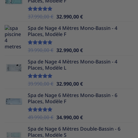
Places, Modèle F
était :
est :
38.990,00 €.
31.990,00 €.
Le
Le
37.990,00
€
32.990,00
€
Note
5.00
sur 5
prix
prix
Spa de Nage 4 Mètres Mono-Bassin - 4
initial
actuel
Places, Modèle F
était :
est :
37.990,00 €.
32.990,00 €.
Le
Le
39.990,00
€
32.990,00
€
Note
5.00
sur 5
prix
prix
Spa de Nage 4 Mètres Mono-Bassin - 4
initial
actuel
Places, Modèle L
était :
est :
39.990,00 €.
32.990,00 €.
Le
Le
39.990,00
€
32.990,00
€
Note
5.00
sur 5
prix
prix
Spa de Nage 6 Mètres Mono-Bassin - 6
initial
actuel
Places, Modèle F
était :
est :
39.990,00 €.
32.990,00 €.
Le
Le
49.990,00
€
34.990,00
€
Note
5.00
sur 5
prix
prix
Spa de Nage 6 Mètres Double-Bassin - 6
initial
actuel
Places, Modèle S
était :
est :