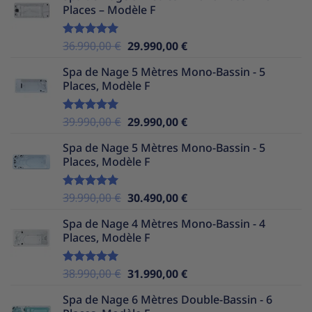
Places – Modèle F
était :
est :
39.990,00 €.
29.990,00 €.
Le
Le
36.990,00
€
29.990,00
€
Note
5.00
sur 5
prix
prix
Spa de Nage 5 Mètres Mono-Bassin - 5
initial
actuel
Places, Modèle F
était :
est :
36.990,00 €.
29.990,00 €.
Le
Le
39.990,00
€
29.990,00
€
Note
5.00
sur 5
prix
prix
Spa de Nage 5 Mètres Mono-Bassin - 5
initial
actuel
Places, Modèle F
était :
est :
39.990,00 €.
29.990,00 €.
Le
Le
39.990,00
€
30.490,00
€
Note
5.00
sur 5
prix
prix
Spa de Nage 4 Mètres Mono-Bassin - 4
initial
actuel
Places, Modèle F
était :
est :
39.990,00 €.
30.490,00 €.
Le
Le
38.990,00
€
31.990,00
€
Note
5.00
sur 5
prix
prix
Spa de Nage 6 Mètres Double-Bassin - 6
initial
actuel