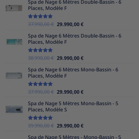
Spa de Nage 6 Mètres Double-Bassin - 6
initial
actuel
Places, Modèle F
était :
est :
37.990,00 €.
25.490,00 €.
Le
Le
37.990,00
€
29.990,00
€
Note
5.00
sur 5
prix
prix
Spa de Nage 6 Mètres Double-Bassin - 6
initial
actuel
Places, Modèle F
était :
est :
37.990,00 €.
29.990,00 €.
Le
Le
38.990,00
€
29.990,00
€
Note
5.00
sur 5
prix
prix
Spa de Nage 6 Mètres Mono-Bassin - 6
initial
actuel
Places, Modèle F
était :
est :
38.990,00 €.
29.990,00 €.
Le
Le
37.990,00
€
29.990,00
€
Note
5.00
sur 5
prix
prix
Spa de Nage 5 Mètres Mono-Bassin - 5
initial
actuel
Places, Modèle S
était :
est :
37.990,00 €.
29.990,00 €.
Le
Le
39.990,00
€
29.990,00
€
Note
5.00
sur 5
prix
prix
Spa de Nage 5 Mètres - Mono-Bassin - 5
initial
actuel