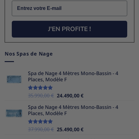
Email
J'EN PROFITE !
Nos Spas de Nage
Spa de Nage 4 Mètres Mono-Bassin - 4
Places, Modèle F
Le
Le
35.990,00
€
24.490,00
€
Note
5.00
sur 5
prix
prix
Spa de Nage 4 Mètres Mono-Bassin - 4
initial
actuel
Places, Modèle F
était :
est :
35.990,00 €.
24.490,00 €.
Le
Le
37.990,00
€
25.490,00
€
Note
5.00
sur 5
prix
prix