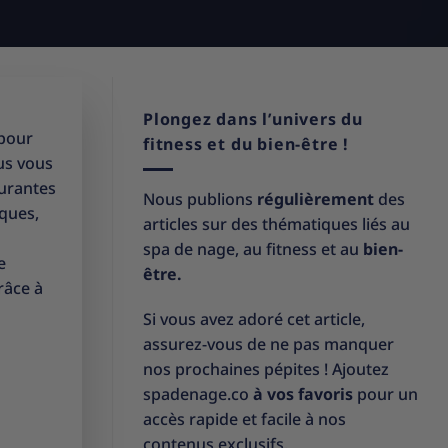
Plongez dans l’univers du
 pour
fitness et du bien-être !
ous vous
ourantes
Nous publions
régulièrement
des
iques,
articles sur des thématiques liés au
spa de nage, au fitness et au
bien-
e
être.
râce à
Si vous avez adoré cet article,
assurez-vous de ne pas manquer
nos prochaines pépites ! Ajoutez
spadenage.co
à vos favoris
pour un
accès rapide et facile à nos
contenus exclusifs.