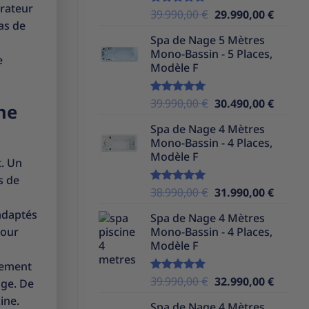
irateur
Le
Le
39.990,00
€
29.990,00
€
Note
5.00
pas de
sur 5
prix
prix
Spa de Nage 5 Mètres
initial
actuel
Mono-Bassin - 5 Places,
était :
est :
e
Modèle F
39.990,00 €.
29.990,
Le
Le
39.990,00
€
30.490,00
€
Note
5.00
ne
sur 5
prix
prix
Spa de Nage 4 Mètres
initial
actuel
Mono-Bassin - 4 Places,
était :
est :
Modèle F
39.990,00 €.
30.490,
t. Un
s de
Le
Le
38.990,00
€
31.990,00
€
Note
5.00
sur 5
prix
prix
 adaptés
Spa de Nage 4 Mètres
initial
actuel
pour
Mono-Bassin - 4 Places,
était :
est :
Modèle F
38.990,00 €.
31.990,
chement
Le
Le
39.990,00
€
32.990,00
€
Note
5.00
age. De
sur 5
prix
prix
ine.
Spa de Nage 4 Mètres