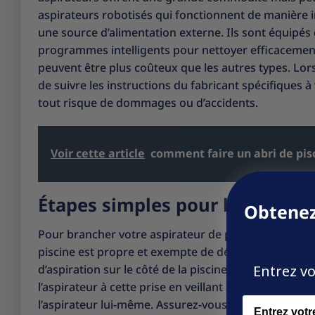
aspirateurs robotisés qui fonctionnent de manière i
une source d’alimentation externe. Ils sont équipés 
programmes intelligents pour nettoyer efficacement 
peuvent être plus coûteux que les autres types. Lor
de suivre les instructions du fabricant spécifiques
tout risque de dommages ou d’accidents.
Voir cette article
comment faire un abri de pi
Étapes simples pour brancher v
Obtenez
Pour brancher votre aspirateur de piscine, suivez ce
piscine est propre et exempte de débris afin d’optimi
Entrez vo
d’aspiration sur le côté de la piscine et retirez le c
l’aspirateur à cette prise en veillant à ce qu’il soit b
Name
l’aspirateur lui-même. Assurez-vous que toutes les 