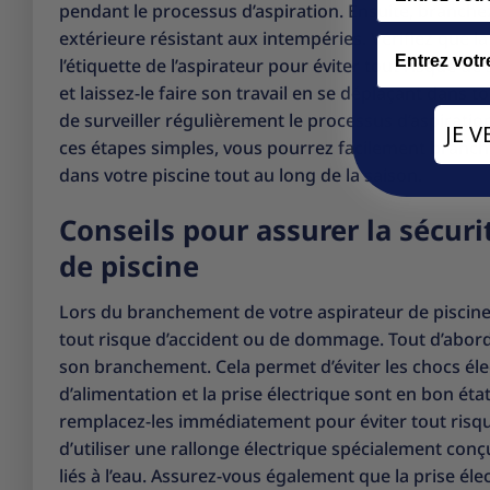
pendant le processus d’aspiration. Ensuite, branchez
extérieure résistant aux intempéries. Vérifiez que la
Email
l’étiquette de l’aspirateur pour éviter tout risque d
et laissez-le faire son travail en se déplaçant dans t
de surveiller régulièrement le processus d’aspirati
JE 
ces étapes simples, vous pourrez facilement branche
dans votre piscine tout au long de la saison.
Conseils pour assurer la sécuri
de piscine
Lors du branchement de votre aspirateur de piscine,
tout risque d’accident ou de dommage. Tout d’abord
son branchement. Cela permet d’éviter les chocs élect
d’alimentation et la prise électrique sont en bon é
remplacez-les immédiatement pour éviter tout risqu
d’utiliser une rallonge électrique spécialement conçu
liés à l’eau. Assurez-vous également que la prise éle