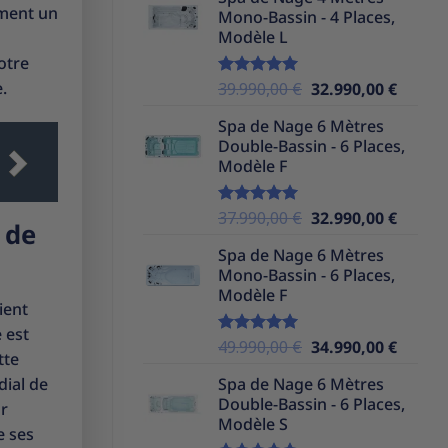
initial
actuel
ement un
Mono-Bassin - 4 Places,
était :
est :
Modèle L
39.990,00 €.
32.990,
otre
.
Le
Le
39.990,00
€
32.990,00
€
Note
5.00
sur 5
prix
prix
Spa de Nage 6 Mètres
initial
actuel
Double-Bassin - 6 Places,
était :
est :
Modèle F
39.990,00 €.
32.990,
Le
Le
37.990,00
€
32.990,00
€
Note
5.00
 de
sur 5
prix
prix
Spa de Nage 6 Mètres
initial
actuel
Mono-Bassin - 6 Places,
était :
est :
Modèle F
37.990,00 €.
32.990,
ient
 est
Le
Le
49.990,00
€
34.990,00
€
Note
5.00
tte
sur 5
prix
prix
dial de
Spa de Nage 6 Mètres
initial
actuel
Double-Bassin - 6 Places,
ur
était :
est :
Modèle S
49.990,00 €.
34.990,
e ses