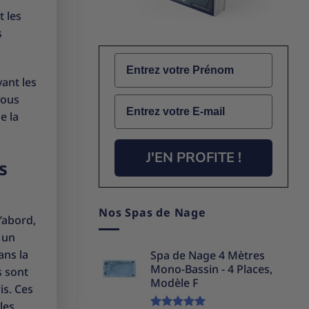
t les
s
Name
vant les
vous
Email
e la
J'EN PROFITE !
s
Nos Spas de Nage
’abord,
 un
ans la
Spa de Nage 4 Mètres
Mono-Bassin - 4 Places,
s sont
Modèle F
is. Ces
les