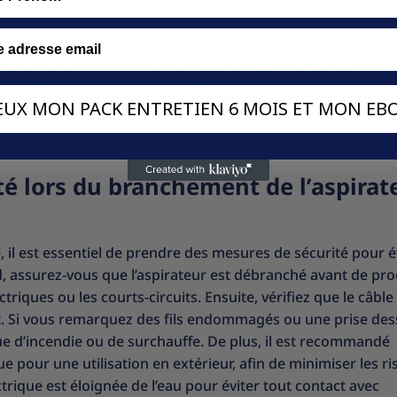
 le cordon d’alimentation de l’aspirateur dans une prise él
 tension électrique est compatible avec celle indiquée sur
e surcharge ou de court-circuit. Enfin, mettez en marche l’as
oute la piscine pour aspirer les débris et les saletés. Assure
on pour vous assurer que tout fonctionne correctement. En 
VEUX MON PACK ENTRETIEN 6 MOIS ET MON EBO
r votre aspirateur de piscine et maintenir une eau propre 
té lors du branchement de l’aspirat
 il est essentiel de prendre des mesures de sécurité pour é
, assurez-vous que l’aspirateur est débranché avant de pro
riques ou les courts-circuits. Ensuite, vérifiez que le câble
tat. Si vous remarquez des fils endommagés ou une prise des
e d’incendie ou de surchauffe. De plus, il est recommandé
e pour une utilisation en extérieur, afin de minimiser les r
ctrique est éloignée de l’eau pour éviter tout contact avec