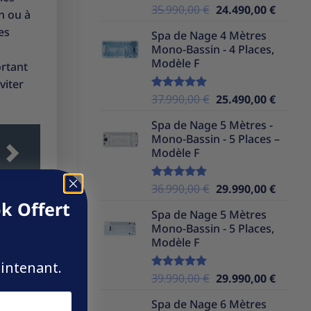
Le
Le
35.990,00
€
24.490,00
€
Note
5.00
n ou à
sur 5
prix
prix
es
Spa de Nage 4 Mètres
initial
actuel
Mono-Bassin - 4 Places,
était :
est :
Modèle F
ortant
35.990,00 €.
24.490,
viter
Le
Le
37.990,00
€
25.490,00
€
Note
5.00
sur 5
prix
prix
Spa de Nage 5 Mètres -
initial
actuel
Mono-Bassin - 5 Places –
était :
est :
Modèle F
37.990,00 €.
25.490,
Le
Le
36.990,00
€
29.990,00
€
Note
5.00
sur 5
prix
prix
k Offert
Spa de Nage 5 Mètres
initial
actuel
Mono-Bassin - 5 Places,
votre
était :
est :
Modèle F
36.990,00 €.
29.990,
rise
aintenant.
n de
Le
Le
39.990,00
€
29.990,00
€
Note
5.00
au à
sur 5
prix
prix
’eau
Spa de Nage 6 Mètres
initial
actuel