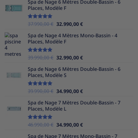
Spa de Nage 6 Mètres Double-Bassin - 6
initial
actuel
Places, Modèle F
était :
est :
39.990,00 €.
32.990,00 €.
Le
Le
37.990,00
€
32.990,00
€
Note
5.00
sur 5
prix
prix
Spa de Nage 4 Mètres Mono-Bassin - 4
initial
actuel
Places, Modèle F
était :
est :
37.990,00 €.
32.990,00 €.
Le
Le
39.990,00
€
32.990,00
€
Note
5.00
sur 5
prix
prix
Spa de Nage 6 Mètres Double-Bassin - 6
initial
actuel
Places, Modèle S
était :
est :
39.990,00 €.
32.990,00 €.
Le
Le
39.990,00
€
34.990,00
€
Note
5.00
sur 5
prix
prix
Spa de Nage 7 Mètres Double-Bassin - 7
initial
actuel
Places, Modèle L
était :
est :
39.990,00 €.
34.990,00 €.
Le
Le
46.990,00
€
34.990,00
€
Note
5.00
sur 5
prix
prix
Spa de Nage 7 Mètres Mono-Bassin - 7
initial
actuel