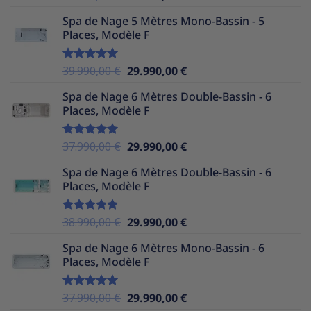
sur 5
prix
prix
Spa de Nage 5 Mètres Mono-Bassin - 5
initial
actuel
Places, Modèle F
était :
est :
36.990,00 €.
29.990,00 €.
Le
Le
39.990,00
€
29.990,00
€
Note
5.00
sur 5
prix
prix
Spa de Nage 6 Mètres Double-Bassin - 6
initial
actuel
Places, Modèle F
était :
est :
39.990,00 €.
29.990,00 €.
Le
Le
37.990,00
€
29.990,00
€
Note
5.00
sur 5
prix
prix
Spa de Nage 6 Mètres Double-Bassin - 6
initial
actuel
Places, Modèle F
était :
est :
37.990,00 €.
29.990,00 €.
Le
Le
38.990,00
€
29.990,00
€
Note
5.00
sur 5
prix
prix
Spa de Nage 6 Mètres Mono-Bassin - 6
initial
actuel
Places, Modèle F
était :
est :
38.990,00 €.
29.990,00 €.
Le
Le
37.990,00
€
29.990,00
€
Note
5.00
sur 5