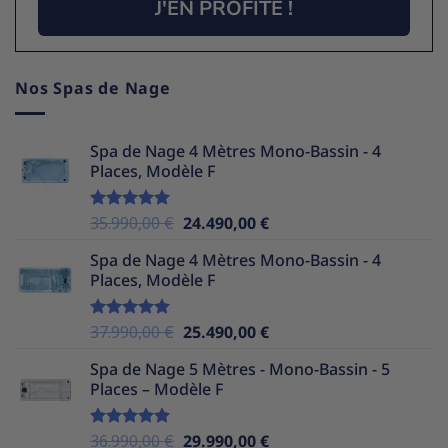
J'EN PROFITE !
Nos Spas de Nage
Spa de Nage 4 Mètres Mono-Bassin - 4
Places, Modèle F
Le
Le
35.990,00
€
24.490,00
€
Note
5.00
sur 5
prix
prix
Spa de Nage 4 Mètres Mono-Bassin - 4
initial
actuel
Places, Modèle F
était :
est :
35.990,00 €.
24.490,00 €.
Le
Le
37.990,00
€
25.490,00
€
Note
5.00
sur 5
prix
prix
Spa de Nage 5 Mètres - Mono-Bassin - 5
initial
actuel
Places – Modèle F
était :
est :
37.990,00 €.
25.490,00 €.
Le
Le
36.990,00
€
29.990,00
€
Note
5.00