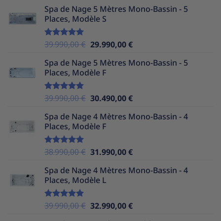
prix
prix
Spa de Nage 5 Mètres Mono-Bassin - 5
initial
actuel
Places, Modèle S
était :
est :
37.990,00 €.
29.990,00 €.
Le
Le
39.990,00
€
29.990,00
€
Note
5.00
sur 5
prix
prix
Spa de Nage 5 Mètres Mono-Bassin - 5
initial
actuel
Places, Modèle F
était :
est :
39.990,00 €.
29.990,00 €.
Le
Le
39.990,00
€
30.490,00
€
Note
5.00
sur 5
prix
prix
Spa de Nage 4 Mètres Mono-Bassin - 4
initial
actuel
Places, Modèle F
était :
est :
39.990,00 €.
30.490,00 €.
Le
Le
38.990,00
€
31.990,00
€
Note
5.00
sur 5
prix
prix
Spa de Nage 4 Mètres Mono-Bassin - 4
initial
actuel
Places, Modèle L
était :
est :
38.990,00 €.
31.990,00 €.
Le
Le
39.990,00
€
32.990,00
€
Note
5.00
sur 5
prix
prix