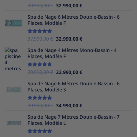
Le
Le
39.990,00
€
32.990,00
€
Note
5.00
sur 5
prix
prix
Spa de Nage 6 Mètres Double-Bassin - 6
initial
actuel
Places, Modèle F
était :
est :
39.990,00 €.
32.990,00 €.
Le
Le
37.990,00
€
32.990,00
€
Note
5.00
sur 5
prix
prix
Spa de Nage 4 Mètres Mono-Bassin - 4
initial
actuel
Places, Modèle F
était :
est :
37.990,00 €.
32.990,00 €.
Le
Le
39.990,00
€
32.990,00
€
Note
5.00
sur 5
prix
prix
Spa de Nage 6 Mètres Double-Bassin - 6
initial
actuel
Places, Modèle S
était :
est :
39.990,00 €.
32.990,00 €.
Le
Le
39.990,00
€
34.990,00
€
Note
5.00
sur 5
prix
prix
Spa de Nage 7 Mètres Double-Bassin - 7
initial
actuel
Places, Modèle L
était :
est :
39.990,00 €.
34.990,00 €.