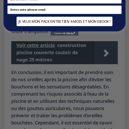
accumulées. En suivant ces conseils préventifs
Email
simples, vous pouvez réduire considérablement
le risque de problèmes d’oreilles après la piscine
JE VEUX MON PACK ENTRETIEN 6 MOIS ET MON EBOOK !
et profiter pleinement de votre baignade en
toute tranquillité.
Voir cette article
construction
piscine couverte couloir de
nage 25 mètres
En conclusion, il est important de prendre soin
de nos oreilles après la piscine afin d’éviter les
bouchons et les sensations désagréables. En
comprenant les risques associés à l’eau de la
piscine et en utilisant des techniques naturelles
ou des gouttes auriculaires, nous pouvons
prévenir et traiter les problèmes d’oreilles
bouchées. Cependant, il est essentiel de savoir