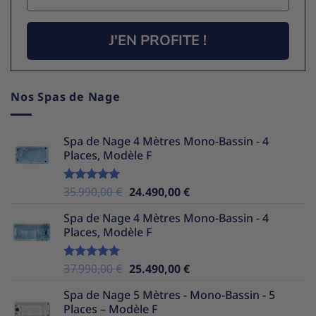
J'EN PROFITE !
Nos Spas de Nage
Spa de Nage 4 Mètres Mono-Bassin - 4
Places, Modèle F
Le
Le
35.990,00
€
24.490,00
€
Note
5.00
sur 5
prix
prix
Spa de Nage 4 Mètres Mono-Bassin - 4
initial
actuel
Places, Modèle F
était :
est :
35.990,00 €.
24.490,00 €.
Le
Le
37.990,00
€
25.490,00
€
Note
5.00
sur 5
prix
prix
Spa de Nage 5 Mètres - Mono-Bassin - 5
initial
actuel
Places – Modèle F
était :
est :