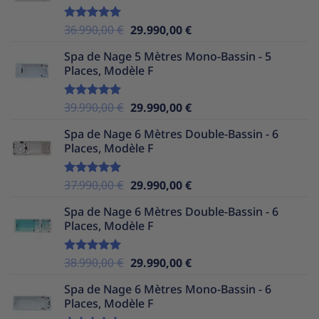
37.990,00 €.
25.490,00 €.
Le
Le
36.990,00
€
29.990,00
€
Note
5.00
sur 5
prix
prix
Spa de Nage 5 Mètres Mono-Bassin - 5
initial
actuel
Places, Modèle F
était :
est :
36.990,00 €.
29.990,00 €.
Le
Le
39.990,00
€
29.990,00
€
Note
5.00
sur 5
prix
prix
Spa de Nage 6 Mètres Double-Bassin - 6
initial
actuel
Places, Modèle F
était :
est :
39.990,00 €.
29.990,00 €.
Le
Le
37.990,00
€
29.990,00
€
Note
5.00
sur 5
prix
prix
Spa de Nage 6 Mètres Double-Bassin - 6
initial
actuel
Places, Modèle F
était :
est :
37.990,00 €.
29.990,00 €.
Le
Le
38.990,00
€
29.990,00
€
Note
5.00
sur 5
prix
prix
Spa de Nage 6 Mètres Mono-Bassin - 6
initial
actuel
Places, Modèle F
était :
est :