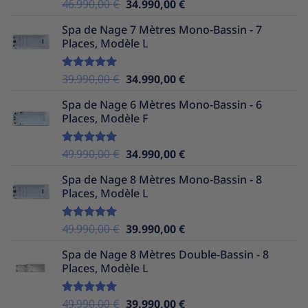
Le
Le
46.990,00
€
34.990,00
€
Note
5.00
sur 5
prix
prix
Spa de Nage 7 Mètres Mono-Bassin - 7
initial
actuel
Places, Modèle L
était :
est :
46.990,00 €.
34.990,00 €.
Le
Le
39.990,00
€
34.990,00
€
Note
5.00
sur 5
prix
prix
Spa de Nage 6 Mètres Mono-Bassin - 6
initial
actuel
Places, Modèle F
était :
est :
39.990,00 €.
34.990,00 €.
Le
Le
49.990,00
€
34.990,00
€
Note
5.00
sur 5
prix
prix
Spa de Nage 8 Mètres Mono-Bassin - 8
initial
actuel
Places, Modèle L
était :
est :
49.990,00 €.
34.990,00 €.
Le
Le
49.990,00
€
39.990,00
€
Note
5.00
sur 5
prix
prix
Spa de Nage 8 Mètres Double-Bassin - 8
initial
actuel
Places, Modèle L
était :
est :
49.990,00 €.
39.990,00 €.
Le
Le
49.990,00
€
39.990,00
€
Note
5.00