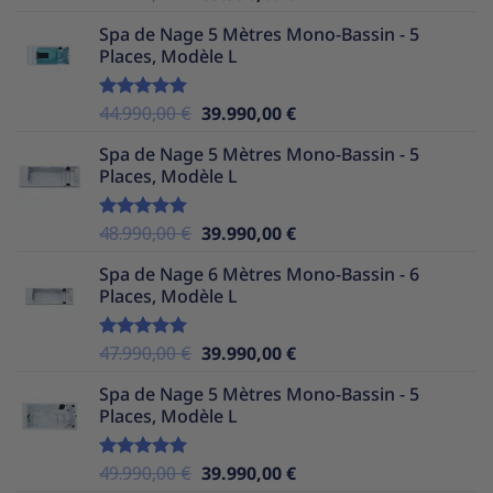
sur 5
prix
prix
Spa de Nage 5 Mètres Mono-Bassin - 5
initial
actuel
Places, Modèle L
était :
est :
49.990,00 €.
39.990,00 €.
Le
Le
44.990,00
€
39.990,00
€
Note
5.00
sur 5
prix
prix
Spa de Nage 5 Mètres Mono-Bassin - 5
initial
actuel
Places, Modèle L
était :
est :
44.990,00 €.
39.990,00 €.
Le
Le
48.990,00
€
39.990,00
€
Note
5.00
sur 5
prix
prix
Spa de Nage 6 Mètres Mono-Bassin - 6
initial
actuel
Places, Modèle L
était :
est :
48.990,00 €.
39.990,00 €.
Le
Le
47.990,00
€
39.990,00
€
Note
5.00
sur 5
prix
prix
Spa de Nage 5 Mètres Mono-Bassin - 5
initial
actuel
Places, Modèle L
était :
est :
47.990,00 €.
39.990,00 €.
Le
Le
49.990,00
€
39.990,00
€
Note
5.00
sur 5