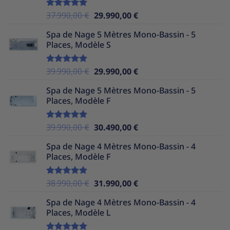
38.990,00 €.
29.990,00 €.
Le
Le
37.990,00
€
29.990,00
€
Note
5.00
sur 5
prix
prix
Spa de Nage 5 Mètres Mono-Bassin - 5
initial
actuel
Places, Modèle S
était :
est :
37.990,00 €.
29.990,00 €.
Le
Le
39.990,00
€
29.990,00
€
Note
5.00
sur 5
prix
prix
Spa de Nage 5 Mètres Mono-Bassin - 5
initial
actuel
Places, Modèle F
était :
est :
39.990,00 €.
29.990,00 €.
Le
Le
39.990,00
€
30.490,00
€
Note
5.00
sur 5
prix
prix
Spa de Nage 4 Mètres Mono-Bassin - 4
initial
actuel
Places, Modèle F
était :
est :
39.990,00 €.
30.490,00 €.
Le
Le
38.990,00
€
31.990,00
€
Note
5.00
sur 5
prix
prix
Spa de Nage 4 Mètres Mono-Bassin - 4
initial
actuel
Places, Modèle L
était :
est :
38.990,00 €.
31.990,00 €.