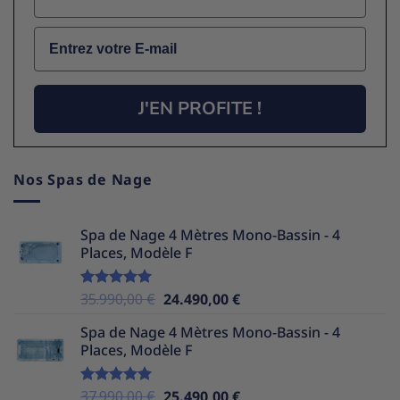
Email
J'EN PROFITE !
Nos Spas de Nage
Spa de Nage 4 Mètres Mono-Bassin - 4
Places, Modèle F
Le
Le
35.990,00
€
24.490,00
€
Note
5.00
sur 5
prix
prix
Spa de Nage 4 Mètres Mono-Bassin - 4
initial
actuel
Places, Modèle F
était :
est :
35.990,00 €.
24.490,00 €.
Le
Le
37.990,00
€
25.490,00
€
Note
5.00