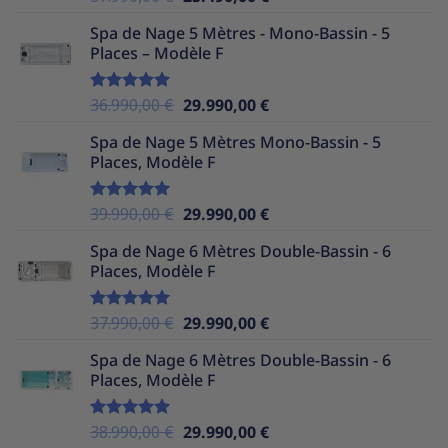
sur 5
prix
prix
Spa de Nage 5 Mètres - Mono-Bassin - 5
initial
actuel
Places – Modèle F
était :
est :
37.990,00 €.
25.490,00 €.
Le
Le
36.990,00
€
29.990,00
€
Note
5.00
sur 5
prix
prix
Spa de Nage 5 Mètres Mono-Bassin - 5
initial
actuel
Places, Modèle F
était :
est :
36.990,00 €.
29.990,00 €.
Le
Le
39.990,00
€
29.990,00
€
Note
5.00
sur 5
prix
prix
Spa de Nage 6 Mètres Double-Bassin - 6
initial
actuel
Places, Modèle F
était :
est :
39.990,00 €.
29.990,00 €.
Le
Le
37.990,00
€
29.990,00
€
Note
5.00
sur 5
prix
prix
Spa de Nage 6 Mètres Double-Bassin - 6
initial
actuel
Places, Modèle F
était :
est :
37.990,00 €.
29.990,00 €.
Le
Le
38.990,00
€
29.990,00
€
Note
5.00
sur 5