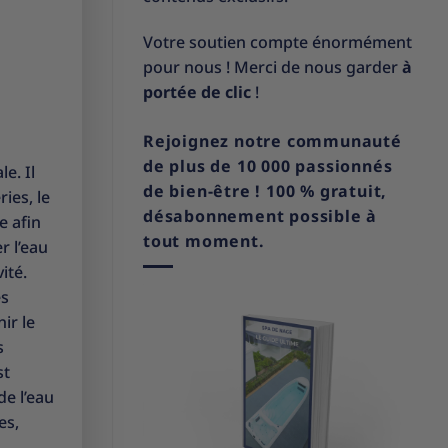
Votre soutien compte énormément
pour nous ! Merci de nous garder
à
portée de clic
!
Rejoignez notre communauté
de plus de 10 000 passionnés
e. Il
de bien-être ! 100 % gratuit,
ies, le
désabonnement possible à
e afin
tout moment.
r l’eau
ité.
es
ir le
s
st
de l’eau
es,