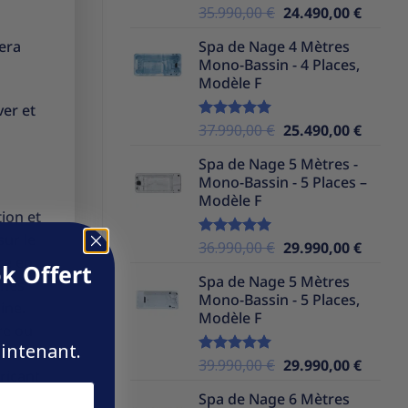
Le
Le
35.990,00
€
24.490,00
€
Note
5.00
sur 5
prix
prix
era
Spa de Nage 4 Mètres
initial
actuel
Mono-Bassin - 4 Places,
était :
est :
Modèle F
35.990,00 €.
24.490,
ver et
Le
Le
37.990,00
€
25.490,00
€
Note
5.00
sur 5
prix
prix
Spa de Nage 5 Mètres -
initial
actuel
Mono-Bassin - 5 Places –
était :
est :
Modèle F
37.990,00 €.
25.490,
tion et
sur le
Le
Le
36.990,00
€
29.990,00
€
Note
5.00
re en
sur 5
prix
prix
k Offert
Spa de Nage 5 Mètres
ines
initial
actuel
Mono-Bassin - 5 Places,
était :
est :
ine.
Modèle F
36.990,00 €.
29.990,
re ou
aintenant.
in de
Le
Le
39.990,00
€
29.990,00
€
Note
5.00
bricant
sur 5
prix
prix
Spa de Nage 6 Mètres
initial
actuel