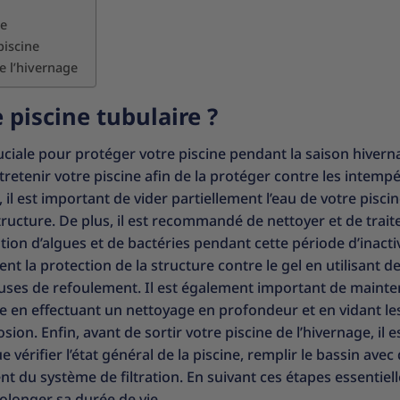
ge
piscine
e l’hivernage
 piscine tubulaire ?
ciale pour protéger votre piscine pendant la saison hivernal
tretenir votre piscine afin de la protéger contre les intempér
l est important de vider partiellement l’eau de votre piscin
structure. De plus, il est recommandé de nettoyer et de traite
ion d’algues et de bactéries pendant cette période d’inactiv
t la protection de la structure contre le gel en utilisant d
uses de refoulement. Il est également important de mainten
ge en effectuant un nettoyage en profondeur et en vidant le
ion. Enfin, avant de sortir votre piscine de l’hivernage, il e
 vérifier l’état général de la piscine, remplir le bassin avec 
nt du système de filtration. En suivant ces étapes essentiell
olonger sa durée de vie.