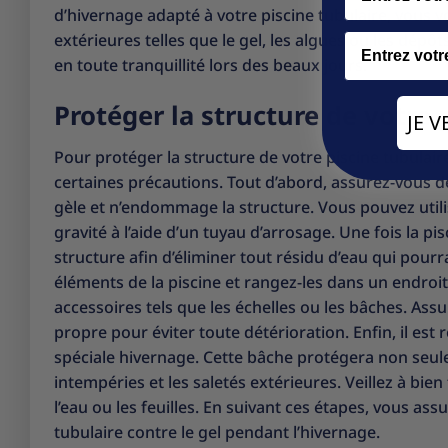
d’hivernage adapté à votre piscine tubulaire, vous 
extérieures telles que le gel, les algues ou les dép
Email
en toute tranquillité lors des beaux jours.
Protéger la structure de votre p
JE 
Pour protéger la structure de votre piscine tubulaire
certaines précautions. Tout d’abord, assurez-vous de 
gèle et n’endommage la structure. Vous pouvez utilis
gravité à l’aide d’un tuyau d’arrosage. Une fois la pis
structure afin d’éliminer tout résidu d’eau qui pour
éléments de la piscine et rangez-les dans un endroit sec
accessoires tels que les échelles ou les bâches. As
propre pour éviter toute détérioration. Enfin, il es
spéciale hivernage. Cette bâche protégera non seule
intempéries et les saletés extérieures. Veillez à bien
l’eau ou les feuilles. En suivant ces étapes, vous as
tubulaire contre le gel pendant l’hivernage.