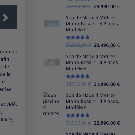
Le
Le
39.990,00
€
29.990,00
€
Note
5.00
sur 5
prix
prix
Spa de Nage 5 Mètres
initial
actuel
Mono-Bassin - 5 Places,
était :
est :
Modèle F
39.990,00 €.
29.990,
Le
Le
39.990,00
€
30.490,00
€
Note
5.00
sur 5
prix
prix
ation de
Spa de Nage 4 Mètres
initial
actuel
 afin
Mono-Bassin - 4 Places,
était :
est :
t de
Modèle F
39.990,00 €.
30.490,
de la
our
Le
Le
38.990,00
€
31.990,00
€
Note
5.00
er les
sur 5
prix
prix
Spa de Nage 4 Mètres
initial
actuel
Mono-Bassin - 4 Places,
était :
est :
et vidé.
Modèle F
38.990,00 €.
31.990,
es
laire,
Le
Le
39.990,00
€
32.990,00
€
Note
5.00
sur 5
prix
prix
Spa de Nage 4 Mètres