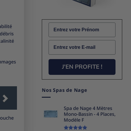
Name
bilité
 débris
alinité
Email
dommages
J'EN PROFITE !
Nos Spas de Nage
Spa de Nage 4 Mètres
Mono-Bassin - 4 Places,
 couche
Modèle F