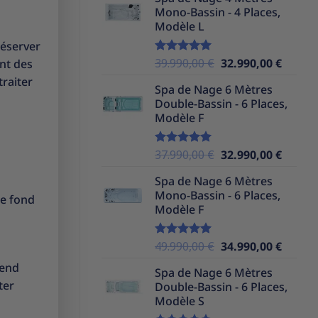
initial
actuel
Mono-Bassin - 4 Places,
était :
est :
Modèle L
39.990,00 €.
32.990,
réserver
Le
Le
39.990,00
€
32.990,00
€
ent des
Note
5.00
sur 5
prix
prix
traiter
Spa de Nage 6 Mètres
initial
actuel
Double-Bassin - 6 Places,
était :
est :
Modèle F
39.990,00 €.
32.990,
Le
Le
37.990,00
€
32.990,00
€
Note
5.00
sur 5
prix
prix
Spa de Nage 6 Mètres
initial
actuel
Mono-Bassin - 6 Places,
était :
est :
le fond
Modèle F
37.990,00 €.
32.990,
Le
Le
49.990,00
€
34.990,00
€
Note
5.00
sur 5
prix
prix
cend
Spa de Nage 6 Mètres
initial
actuel
ter
Double-Bassin - 6 Places,
était :
est :
Modèle S
49.990,00 €.
34.990,