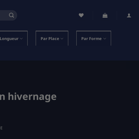
 Longueur
Par Place
Par Forme
en hivernage
RE