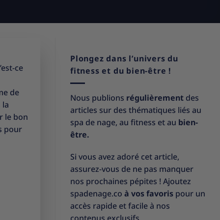
Plongez dans l’univers du
’est-ce
fitness et du bien-être !
ème de
Nous publions
régulièrement
des
 la
articles sur des thématiques liés au
r le bon
spa de nage, au fitness et au
bien-
s pour
être.
Si vous avez adoré cet article,
assurez-vous de ne pas manquer
nos prochaines pépites ! Ajoutez
spadenage.co
à vos favoris
pour un
accès rapide et facile à nos
contenus exclusifs.