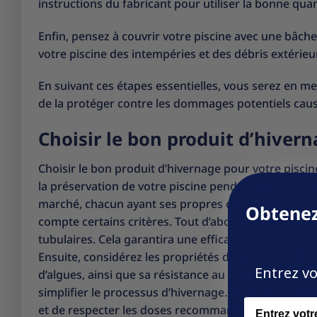
instructions du fabricant pour utiliser la bonne quant
Enfin, pensez à couvrir votre piscine avec une bâch
votre piscine des intempéries et des débris extérieu
En suivant ces étapes essentielles, vous serez en me
de la protéger contre les dommages potentiels causés
Choisir le bon produit d’hivern
Choisir le bon produit d’hivernage pour votre piscin
la préservation de votre piscine pendant la période h
marché, chacun ayant ses propres caractéristiques e
Obtenez
compte certains critères. Tout d’abord, vérifiez que
tubulaires. Cela garantira une efficacité optimale e
Ensuite, considérez les propriétés du produit, telle
Entrez vo
d’algues, ainsi que sa résistance au gel. Assurez-vous
simplifier le processus d’hivernage. Enfin, n’oubliez 
Name
et de respecter les doses recommandées pour obtenir