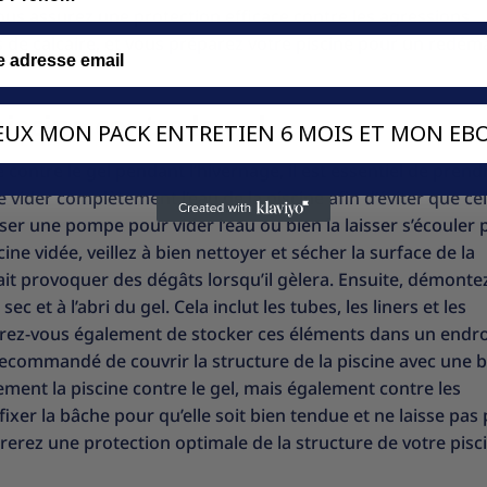
vous assurez une protection efficace contre les agressions
ôts de calcaire, et vous préparez votre piscine pour un redé
iscine contre le gel
VEUX MON PACK ENTRETIEN 6 MOIS ET MON EBO
 contre le gel pendant l’hivernage, il est essentiel de prend
vider complètement l’eau de la piscine afin d’éviter que cel
er une pompe pour vider l’eau ou bien la laisser s’écouler 
cine vidée, veillez à bien nettoyer et sécher la surface de la
rait provoquer des dégâts lorsqu’il gèlera. Ensuite, démontez
 et à l’abri du gel. Cela inclut les tubes, les liners et les
surez-vous également de stocker ces éléments dans un endro
t recommandé de couvrir la structure de la piscine avec une 
ment la piscine contre le gel, mais également contre les
 fixer la bâche pour qu’elle soit bien tendue et ne laisse pas
surerez une protection optimale de la structure de votre pisc