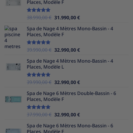
Places, Modèle F
était :
est :
39.990,00 €.
30.490,00 €.
Le
Le
38.990,00
€
31.990,00
€
Note
5.00
sur 5
prix
prix
Spa de Nage 4 Mètres Mono-Bassin - 4
initial
actuel
Places, Modèle F
était :
est :
38.990,00 €.
31.990,00 €.
Le
Le
39.990,00
€
32.990,00
€
Note
5.00
sur 5
prix
prix
Spa de Nage 4 Mètres Mono-Bassin - 4
initial
actuel
Places, Modèle L
était :
est :
39.990,00 €.
32.990,00 €.
Le
Le
39.990,00
€
32.990,00
€
Note
5.00
sur 5
prix
prix
Spa de Nage 6 Mètres Double-Bassin - 6
initial
actuel
Places, Modèle F
était :
est :
39.990,00 €.
32.990,00 €.
Le
Le
37.990,00
€
32.990,00
€
Note
5.00
sur 5
prix
prix
Spa de Nage 6 Mètres Mono-Bassin - 6
initial
actuel
Places, Modèle F
était :
est :