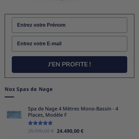
Name
Email
J'EN PROFITE !
Nos Spas de Nage
Spa de Nage 4 Mètres Mono-Bassin - 4
Places, Modèle F
Le
Le
35.990,00
€
24.490,00
€
Note
5.00
sur 5
prix
prix