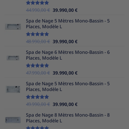
39.990,00 €.
34.990,00 €.
Le
Le
44.990,00
€
39.990,00
€
Note
5.00
sur 5
prix
prix
Spa de Nage 5 Mètres Mono-Bassin - 5
initial
actuel
Places, Modèle L
était :
est :
44.990,00 €.
39.990,00 €.
Le
Le
48.990,00
€
39.990,00
€
Note
5.00
sur 5
prix
prix
Spa de Nage 6 Mètres Mono-Bassin - 6
initial
actuel
Places, Modèle L
était :
est :
48.990,00 €.
39.990,00 €.
Le
Le
47.990,00
€
39.990,00
€
Note
5.00
sur 5
prix
prix
Spa de Nage 5 Mètres Mono-Bassin - 5
initial
actuel
Places, Modèle L
était :
est :
47.990,00 €.
39.990,00 €.
Le
Le
49.990,00
€
39.990,00
€
Note
5.00
sur 5
prix
prix
Spa de Nage 8 Mètres Mono-Bassin - 8
initial
actuel
Places, Modèle L
était :
est :
49.990,00 €.
39.990,00 €.