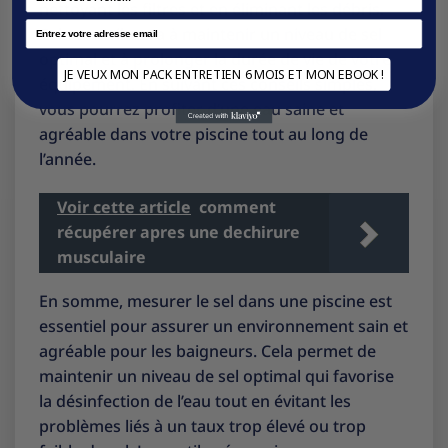
nettoyant les filtres et en éliminant les débris.
Email
Cela contribuera à maintenir un niveau de sel
optimal et à prolonger la durée de vie de votre
JE VEUX MON PACK ENTRETIEN 6 MOIS ET MON EBOOK !
équipement. En suivant ces conseils simples,
vous pourrez profiter d’une eau saine et
agréable dans votre piscine tout au long de
l’année.
Voir cette article
comment
récupérer apres une dechirure
musculaire
En somme, mesurer le sel dans une piscine est
essentiel pour assurer un environnement sain et
agréable pour les baigneurs. Cela permet de
maintenir un niveau de sel optimal qui favorise
la désinfection de l’eau tout en évitant les
problèmes liés à un taux trop élevé ou trop