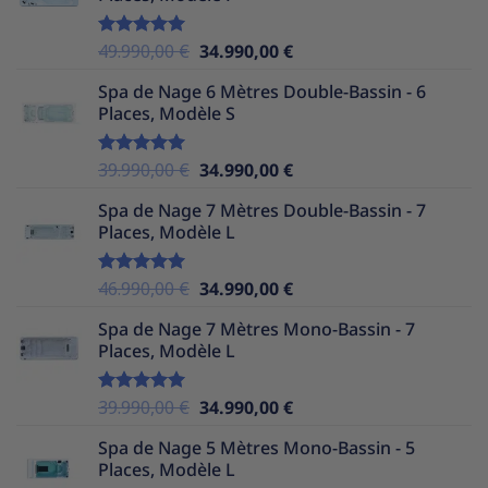
37.990,00 €.
32.990,00 €.
Le
Le
49.990,00
€
34.990,00
€
Note
5.00
sur 5
prix
prix
Spa de Nage 6 Mètres Double-Bassin - 6
initial
actuel
Places, Modèle S
était :
est :
49.990,00 €.
34.990,00 €.
Le
Le
39.990,00
€
34.990,00
€
Note
5.00
sur 5
prix
prix
Spa de Nage 7 Mètres Double-Bassin - 7
initial
actuel
Places, Modèle L
était :
est :
39.990,00 €.
34.990,00 €.
Le
Le
46.990,00
€
34.990,00
€
Note
5.00
sur 5
prix
prix
Spa de Nage 7 Mètres Mono-Bassin - 7
initial
actuel
Places, Modèle L
était :
est :
46.990,00 €.
34.990,00 €.
Le
Le
39.990,00
€
34.990,00
€
Note
5.00
sur 5
prix
prix
Spa de Nage 5 Mètres Mono-Bassin - 5
initial
actuel
Places, Modèle L
était :
est :