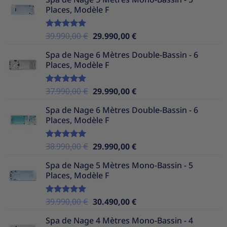
initial
actuel
Places, Modèle F
était :
est :
36.990,00 €.
29.990,00 €.
Le
Le
39.990,00
€
29.990,00
€
Note
5.00
sur 5
prix
prix
Spa de Nage 6 Mètres Double-Bassin - 6
initial
actuel
Places, Modèle F
était :
est :
39.990,00 €.
29.990,00 €.
Le
Le
37.990,00
€
29.990,00
€
Note
5.00
sur 5
prix
prix
Spa de Nage 6 Mètres Double-Bassin - 6
initial
actuel
Places, Modèle F
était :
est :
37.990,00 €.
29.990,00 €.
Le
Le
38.990,00
€
29.990,00
€
Note
5.00
sur 5
prix
prix
Spa de Nage 5 Mètres Mono-Bassin - 5
initial
actuel
Places, Modèle F
était :
est :
38.990,00 €.
29.990,00 €.
Le
Le
39.990,00
€
30.490,00
€
Note
5.00
sur 5
prix
prix
Spa de Nage 4 Mètres Mono-Bassin - 4
initial
actuel