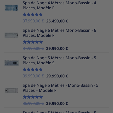
Spa de Nage 4 Mètres Mono-Bassin - 4
initial
actuel
Places, Modèle F
était :
est :
35.990,00 €.
24.490,00 €.
Le
Le
37.990,00
€
25.490,00
€
Note
5.00
sur 5
prix
prix
Spa de Nage 6 Mètres Mono-Bassin - 6
initial
actuel
Places, Modèle F
était :
est :
37.990,00 €.
25.490,00 €.
Le
Le
37.990,00
€
29.990,00
€
Note
5.00
sur 5
prix
prix
Spa de Nage 5 Mètres Mono-Bassin - 5
initial
actuel
Places, Modèle S
était :
est :
37.990,00 €.
29.990,00 €.
Le
Le
39.990,00
€
29.990,00
€
Note
5.00
sur 5
prix
prix
Spa de Nage 5 Mètres - Mono-Bassin - 5
initial
actuel
Places – Modèle F
était :
est :
39.990,00 €.
29.990,00 €.
Le
Le
36.990,00
€
29.990,00
€
Note
5.00
sur 5
prix
prix
Spa de Nage 5 Mètres Mono-Bassin - 5