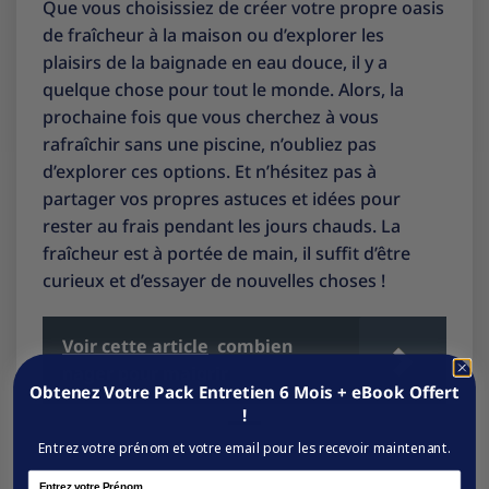
Que vous choisissiez de créer votre propre oasis
de fraîcheur à la maison ou d’explorer les
plaisirs de la baignade en eau douce, il y a
quelque chose pour tout le monde. Alors, la
prochaine fois que vous cherchez à vous
rafraîchir sans une piscine, n’oubliez pas
d’explorer ces options. Et n’hésitez pas à
partager vos propres astuces et idées pour
rester au frais pendant les jours chauds. La
fraîcheur est à portée de main, il suffit d’être
curieux et d’essayer de nouvelles choses !
Voir cette article
combien
nager pour maigrir
Obtenez Votre Pack Entretien 6 Mois + eBook Offert
!
Entrez votre prénom et votre email pour les recevoir maintenant.
Name