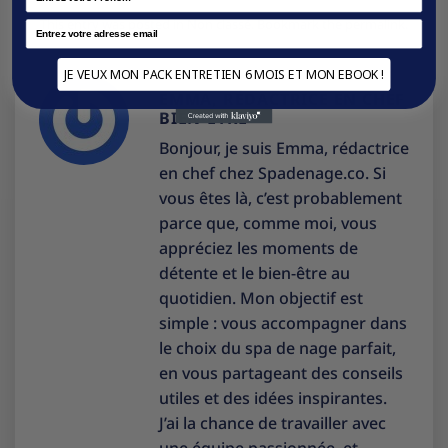
This entry was posted in
Non classé
. Bookmark the
permalink
.
Email
JE VEUX MON PACK ENTRETIEN 6 MOIS ET MON EBOOK !
EMMA, RÉDACTRICE EN CHEF
BIEN-ÊTRE
Bonjour, je suis Emma, rédactrice
en chef chez Spadenage.co. Si
vous êtes là, c’est probablement
parce que, comme moi, vous
appréciez les moments de
détente et le bien-être au
quotidien. Mon objectif est
simple : vous accompagner dans
le choix du spa de nage parfait,
en vous partageant des conseils
utiles et des idées inspirantes.
J’ai la chance de travailler avec