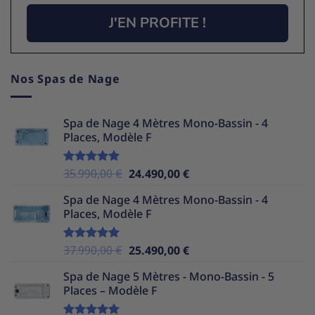
J'EN PROFITE !
Nos Spas de Nage
Spa de Nage 4 Mètres Mono-Bassin - 4
Places, Modèle F
Le
Le
35.990,00
€
24.490,00
€
Note
5.00
sur 5
prix
prix
Spa de Nage 4 Mètres Mono-Bassin - 4
initial
actuel
Places, Modèle F
était :
est :
35.990,00 €.
24.490,00 €.
Le
Le
37.990,00
€
25.490,00
€
Note
5.00
sur 5
prix
prix
Spa de Nage 5 Mètres - Mono-Bassin - 5
initial
actuel
Places – Modèle F
était :
est :
37.990,00 €.
25.490,00 €.