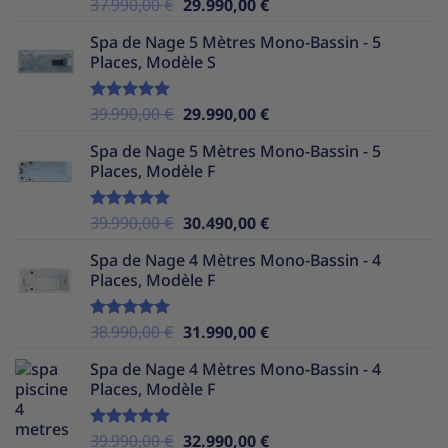
Le
Le
37.990,00
€
29.990,00
€
Note
5.00
sur 5
prix
prix
Spa de Nage 5 Mètres Mono-Bassin - 5
initial
actuel
Places, Modèle S
était :
est :
37.990,00 €.
29.990,00 €.
Le
Le
39.990,00
€
29.990,00
€
Note
5.00
sur 5
prix
prix
Spa de Nage 5 Mètres Mono-Bassin - 5
initial
actuel
Places, Modèle F
était :
est :
39.990,00 €.
29.990,00 €.
Le
Le
39.990,00
€
30.490,00
€
Note
5.00
sur 5
prix
prix
Spa de Nage 4 Mètres Mono-Bassin - 4
initial
actuel
Places, Modèle F
était :
est :
39.990,00 €.
30.490,00 €.
Le
Le
38.990,00
€
31.990,00
€
Note
5.00
sur 5
prix
prix
Spa de Nage 4 Mètres Mono-Bassin - 4
initial
actuel
Places, Modèle F
était :
est :
38.990,00 €.
31.990,00 €.
Le
Le
39.990,00
€
32.990,00
€
Note
5.00