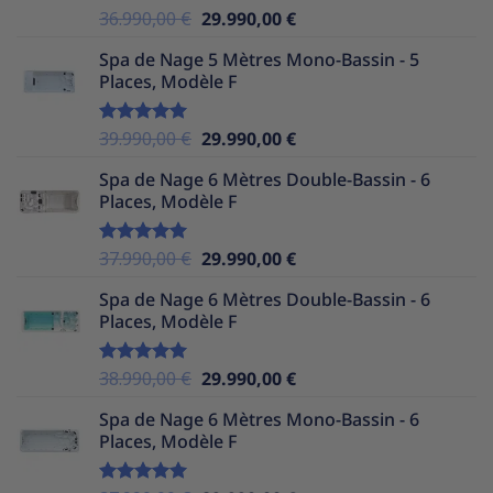
Le
Le
36.990,00
€
29.990,00
€
Note
5.00
sur 5
prix
prix
Spa de Nage 5 Mètres Mono-Bassin - 5
initial
actuel
Places, Modèle F
était :
est :
36.990,00 €.
29.990,00 €.
Le
Le
39.990,00
€
29.990,00
€
Note
5.00
sur 5
prix
prix
Spa de Nage 6 Mètres Double-Bassin - 6
initial
actuel
Places, Modèle F
était :
est :
39.990,00 €.
29.990,00 €.
Le
Le
37.990,00
€
29.990,00
€
Note
5.00
sur 5
prix
prix
Spa de Nage 6 Mètres Double-Bassin - 6
initial
actuel
Places, Modèle F
était :
est :
37.990,00 €.
29.990,00 €.
Le
Le
38.990,00
€
29.990,00
€
Note
5.00
sur 5
prix
prix
Spa de Nage 6 Mètres Mono-Bassin - 6
initial
actuel
Places, Modèle F
était :
est :
38.990,00 €.
29.990,00 €.