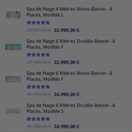
sur 5
prix
prix
Spa de Nage 4 Mètres Mono-Bassin - 4
initial
actuel
Places, Modèle L
était :
est :
39.990,00 €.
32.990,00 €.
Le
Le
39.990,00
€
32.990,00
€
Note
5.00
sur 5
prix
prix
Spa de Nage 6 Mètres Double-Bassin - 6
initial
actuel
Places, Modèle F
était :
est :
39.990,00 €.
32.990,00 €.
Le
Le
37.990,00
€
32.990,00
€
Note
5.00
sur 5
prix
prix
Spa de Nage 6 Mètres Mono-Bassin - 6
initial
actuel
Places, Modèle F
était :
est :
37.990,00 €.
32.990,00 €.
Le
Le
49.990,00
€
34.990,00
€
Note
5.00
sur 5
prix
prix
Spa de Nage 6 Mètres Double-Bassin - 6
initial
actuel
Places, Modèle S
était :
est :
49.990,00 €.
34.990,00 €.
Le
Le
39.990,00
€
34.990,00
€
Note
5.00
sur 5