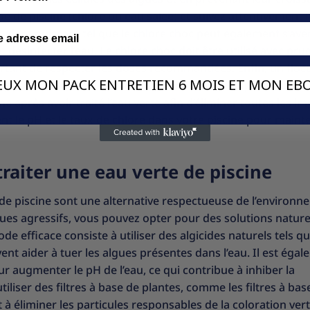
ype de piscine (chlore ou eau salée) et suivez attentivement l
n oxydant puissant tel que le chlore choc peut également s’avé
 désinfecter l’eau. Le chlore choc doit être utilisé avec pr
important de respecter les doses recommandées. Enfin, un floc
VEUX MON PACK ENTRETIEN 6 MOIS ET MON EBO
pension dans l’eau et faciliter leur élimination par filtration
ne après avoir traité l’eau verte afin d’éliminer toutes les i
t le pH et le taux de chlore dans votre piscine pour maint
raiter une eau verte de piscine
de piscine sont une alternative respectueuse de l’environn
iques agressifs, vous pouvez opter pour des solutions nature
e efficace consiste à utiliser des algicides naturels tels qu
nt aider à tuer les algues présentes dans l’eau. Il est éga
augmenter le pH de l’eau, ce qui contribue à inhiber la
iliser des filtres à base de plantes, comme les filtres à bas
t à éliminer les particules responsables de la coloration vert