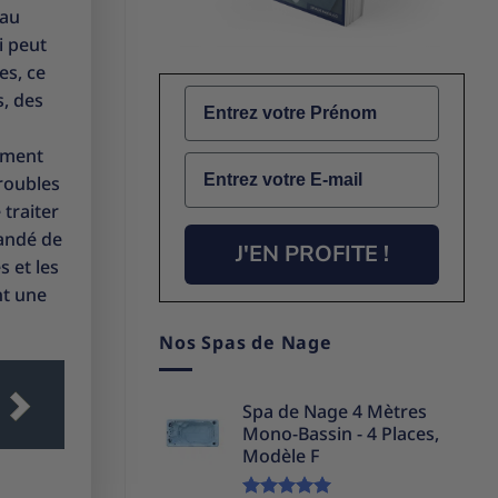
eau
i peut
es, ce
Name
s, des
ement
Email
roubles
 traiter
mandé de
J'EN PROFITE !
s et les
nt une
Nos Spas de Nage
Spa de Nage 4 Mètres
Mono-Bassin - 4 Places,
Modèle F