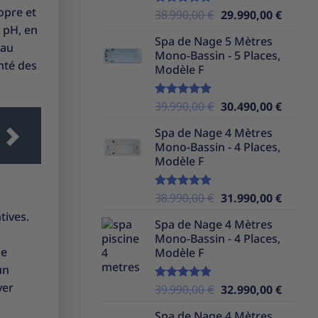
opre et
Le
Le
38.990,00
€
29.990,00
€
Note
5.00
sur 5
prix
prix
e pH, en
Spa de Nage 5 Mètres
initial
actuel
eau
Mono-Bassin - 5 Places,
était :
est :
nté des
Modèle F
38.990,00 €.
29.990,
Le
Le
39.990,00
€
30.490,00
€
Note
5.00
sur 5
prix
prix
Spa de Nage 4 Mètres
initial
actuel
Mono-Bassin - 4 Places,
était :
est :
Modèle F
39.990,00 €.
30.490,
Le
Le
38.990,00
€
31.990,00
€
Note
5.00
sur 5
prix
prix
tives.
Spa de Nage 4 Mètres
initial
actuel
Mono-Bassin - 4 Places,
était :
est :
de
Modèle F
38.990,00 €.
31.990,
un
yer
Le
Le
39.990,00
€
32.990,00
€
Note
5.00
sur 5
prix
prix
Spa de Nage 4 Mètres