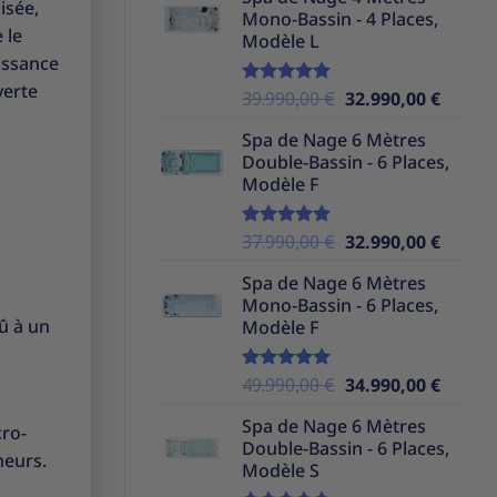
initial
actuel
isée,
Mono-Bassin - 4 Places,
était :
est :
 le
Modèle L
39.990,00 €.
32.990,
issance
verte
Le
Le
39.990,00
€
32.990,00
€
Note
5.00
sur 5
prix
prix
Spa de Nage 6 Mètres
initial
actuel
Double-Bassin - 6 Places,
était :
est :
Modèle F
39.990,00 €.
32.990,
Le
Le
37.990,00
€
32.990,00
€
Note
5.00
sur 5
prix
prix
Spa de Nage 6 Mètres
initial
actuel
Mono-Bassin - 6 Places,
était :
est :
û à un
Modèle F
37.990,00 €.
32.990,
Le
Le
49.990,00
€
34.990,00
€
Note
5.00
sur 5
prix
prix
Spa de Nage 6 Mètres
initial
actuel
cro-
Double-Bassin - 6 Places,
était :
est :
neurs.
Modèle S
49.990,00 €.
34.990,