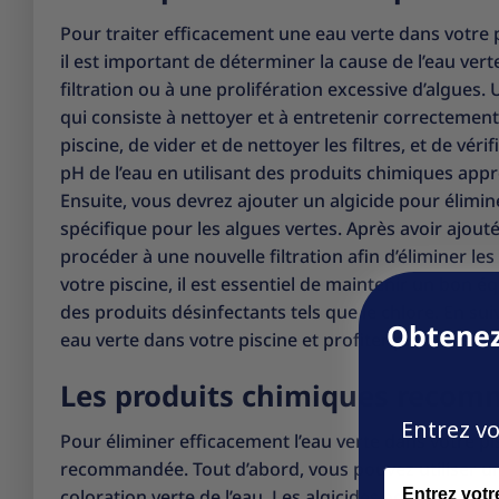
Pour traiter efficacement une eau verte dans votre pi
il est important de déterminer la cause de l’eau ver
filtration ou à une prolifération excessive d’algues. 
qui consiste à nettoyer et à entretenir correctement 
piscine, de vider et de nettoyer les filtres, et de véri
pH de l’eau en utilisant des produits chimiques app
Ensuite, vous devrez ajouter un algicide pour élimin
spécifique pour les algues vertes. Après avoir ajouté
procéder à une nouvelle filtration afin d’éliminer le
votre piscine, il est essentiel de maintenir un bon é
des produits désinfectants tels que le chlore. En su
Obtenez
eau verte dans votre piscine et profiter pleinement
Les produits chimiques recomm
Entrez vo
Pour éliminer efficacement l’eau verte dans votre pis
recommandée. Tout d’abord, vous pouvez utiliser un 
Name
coloration verte de l’eau. Les algicides agissent en 