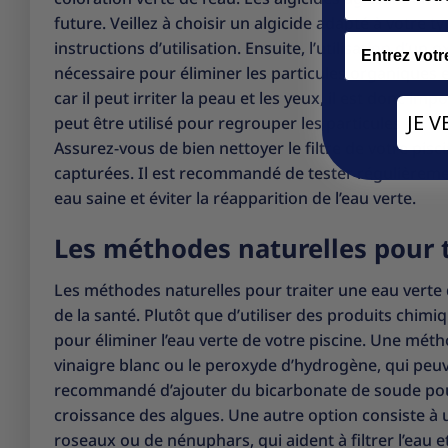
future. Veillez à choisir un algicide adapté à votre t
Email
instructions d’utilisation. Ensuite, l’utilisation d’u
nécessaire pour éliminer les particules organiques et
car il peut irriter la peau et les yeux, il est donc 
JE 
peut être utilisé pour regrouper les particules en sus
Assurez-vous de bien nettoyer le filtre de votre pisci
capturées. Il est recommandé de tester régulièremen
eau saine et éviter la réapparition de l’eau verte.
Les méthodes naturelles pour t
Les méthodes naturelles pour traiter une eau verte 
de la santé. Plutôt que d’utiliser des produits chim
pour éliminer l’eau verte de votre piscine. Une méthod
vinaigre blanc ou le peroxyde d’hydrogène, qui peuve
recommandé d’ajouter du bicarbonate de soude pour 
croissance des algues. Une autre option consiste à ut
roseaux ou de nénuphars, qui aident à filtrer l’eau e