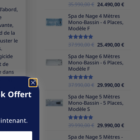
Le
Le
35.990,00
€
24.490,00
€
Note
5.00
d’abord,
sur 5
prix
prix
Spa de Nage 4 Mètres
e
initial
actuel
Mono-Bassin - 4 Places,
était :
est :
vante,
Modèle F
35.990,00 €.
24.490,
d de la
juster le
Le
Le
37.990,00
€
25.490,00
€
Note
5.00
.
sur 5
prix
prix
gicide
Spa de Nage 6 Mètres
initial
actuel
Mono-Bassin - 6 Places,
t de
était :
est :
Modèle F
37.990,00 €.
25.490,
ne dans
joutant
Le
Le
37.990,00
€
29.990,00
€
Note
5.00
ment une
sur 5
prix
prix
k Offert
Spa de Nage 5 Mètres
initial
actuel
Mono-Bassin - 5 Places,
était :
est :
Modèle S
37.990,00 €.
29.990,
aintenant.
Le
Le
39.990,00
€
29.990,00
€
Note
5.00
sur 5
de la
prix
prix
Spa de Nage 5 Mètres -
initial
actuel
sance