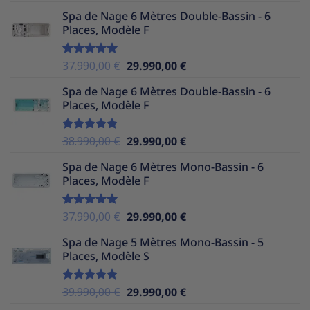
sur 5
prix
prix
Spa de Nage 6 Mètres Double-Bassin - 6
initial
actuel
Places, Modèle F
était :
est :
39.990,00 €.
29.990,00 €.
Le
Le
37.990,00
€
29.990,00
€
Note
5.00
sur 5
prix
prix
Spa de Nage 6 Mètres Double-Bassin - 6
initial
actuel
Places, Modèle F
était :
est :
37.990,00 €.
29.990,00 €.
Le
Le
38.990,00
€
29.990,00
€
Note
5.00
sur 5
prix
prix
Spa de Nage 6 Mètres Mono-Bassin - 6
initial
actuel
Places, Modèle F
était :
est :
38.990,00 €.
29.990,00 €.
Le
Le
37.990,00
€
29.990,00
€
Note
5.00
sur 5
prix
prix
Spa de Nage 5 Mètres Mono-Bassin - 5
initial
actuel
Places, Modèle S
était :
est :
37.990,00 €.
29.990,00 €.
Le
Le
39.990,00
€
29.990,00
€
Note
5.00
sur 5
prix
prix