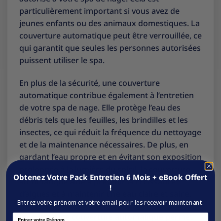
particulièrement important si vous avez de
jeunes enfants ou des animaux domestiques. La
couverture automatique peut être verrouillée, ce
qui garantit que seules les personnes autorisées
puissent utiliser le spa.
En plus de la sécurité, une couverture
automatique contribue également à l’entretien
de votre spa de nage. Elle protège l’eau des
débris tels que les feuilles, les brindilles et les
insectes, ce qui réduit la fréquence du nettoyage
et de la maintenance nécessaires. De plus, en
gardant l’eau propre et en évitant son exposition
prolongée à la lumière du soleil, la couverture
Obtenez Votre Pack Entretien 6 Mois + eBook Offert
automatique aide à prévenir la croissance
!
d’algues et à maintenir une eau claire et saine.
Entrez votre prénom et votre email pour les recevoir maintenant.
En outre, une couverture automatique permet
Name