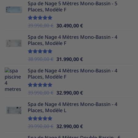
Spa de Nage 5 Mètres Mono-Bassin - 5
initial
actuel
Places, Modèle F
était :
est :
39.990,00 €.
29.990,00 €.
Le
Le
39.990,00
€
30.490,00
€
Note
5.00
sur 5
prix
prix
Spa de Nage 4 Mètres Mono-Bassin - 4
initial
actuel
Places, Modèle F
était :
est :
39.990,00 €.
30.490,00 €.
Le
Le
38.990,00
€
31.990,00
€
Note
5.00
sur 5
prix
prix
Spa de Nage 4 Mètres Mono-Bassin - 4
initial
actuel
Places, Modèle F
était :
est :
38.990,00 €.
31.990,00 €.
Le
Le
39.990,00
€
32.990,00
€
Note
5.00
sur 5
prix
prix
Spa de Nage 4 Mètres Mono-Bassin - 4
initial
actuel
Places, Modèle L
était :
est :
39.990,00 €.
32.990,00 €.
Le
Le
39.990,00
€
32.990,00
€
Note
5.00
sur 5
prix
prix
Spa de Nage 6 Mètres Double-Bassin - 6