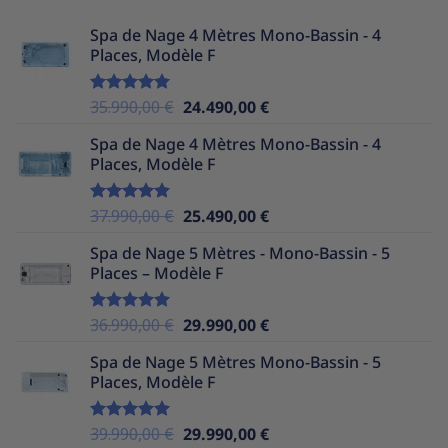
Spa de Nage 4 Mètres Mono-Bassin - 4
Places, Modèle F
Le
Le
35.990,00
€
24.490,00
€
Note
5.00
sur 5
prix
prix
Spa de Nage 4 Mètres Mono-Bassin - 4
initial
actuel
Places, Modèle F
était :
est :
35.990,00 €.
24.490,00 €.
Le
Le
37.990,00
€
25.490,00
€
Note
5.00
sur 5
prix
prix
Spa de Nage 5 Mètres - Mono-Bassin - 5
initial
actuel
Places – Modèle F
était :
est :
37.990,00 €.
25.490,00 €.
Le
Le
36.990,00
€
29.990,00
€
Note
5.00
sur 5
prix
prix
Spa de Nage 5 Mètres Mono-Bassin - 5
initial
actuel
Places, Modèle F
était :
est :
36.990,00 €.
29.990,00 €.
Le
Le
39.990,00
€
29.990,00
€
Note
5.00