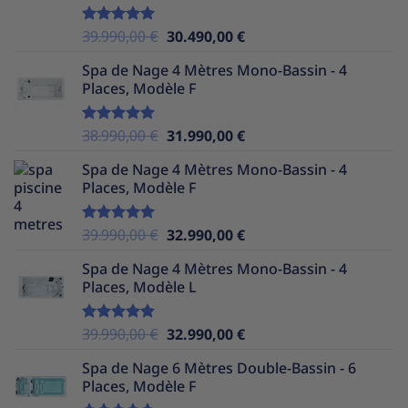
39.990,00 €.
29.990,00 €.
Le
Le
39.990,00
€
30.490,00
€
Note
5.00
sur 5
prix
prix
Spa de Nage 4 Mètres Mono-Bassin - 4
initial
actuel
Places, Modèle F
était :
est :
39.990,00 €.
30.490,00 €.
Le
Le
38.990,00
€
31.990,00
€
Note
5.00
sur 5
prix
prix
Spa de Nage 4 Mètres Mono-Bassin - 4
initial
actuel
Places, Modèle F
était :
est :
38.990,00 €.
31.990,00 €.
Le
Le
39.990,00
€
32.990,00
€
Note
5.00
sur 5
prix
prix
Spa de Nage 4 Mètres Mono-Bassin - 4
initial
actuel
Places, Modèle L
était :
est :
39.990,00 €.
32.990,00 €.
Le
Le
39.990,00
€
32.990,00
€
Note
5.00
sur 5
prix
prix
Spa de Nage 6 Mètres Double-Bassin - 6
initial
actuel
Places, Modèle F
était :
est :