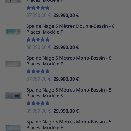
était :
est :
39.990,00 €.
29.990,00 €.
Le
Le
37.990,00
€
29.990,00
€
Note
5.00
sur 5
prix
prix
Spa de Nage 6 Mètres Double-Bassin - 6
initial
actuel
Places, Modèle F
était :
est :
37.990,00 €.
29.990,00 €.
Le
Le
38.990,00
€
29.990,00
€
Note
5.00
sur 5
prix
prix
Spa de Nage 6 Mètres Mono-Bassin - 6
initial
actuel
Places, Modèle F
était :
est :
38.990,00 €.
29.990,00 €.
Le
Le
37.990,00
€
29.990,00
€
Note
5.00
sur 5
prix
prix
Spa de Nage 5 Mètres Mono-Bassin - 5
initial
actuel
Places, Modèle S
était :
est :
37.990,00 €.
29.990,00 €.
Le
Le
39.990,00
€
29.990,00
€
Note
5.00
sur 5
prix
prix
Spa de Nage 5 Mètres Mono-Bassin - 5
initial
actuel
Places, Modèle F
était :
est :