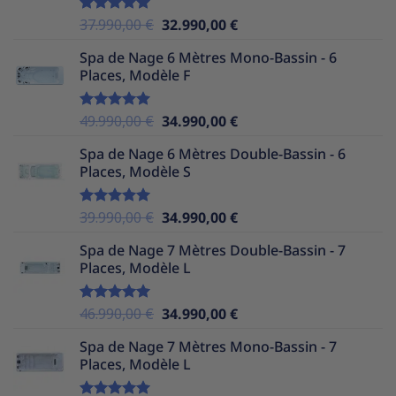
39.990,00 €.
32.990,00 €.
Le
Le
37.990,00
€
32.990,00
€
Note
5.00
sur 5
prix
prix
Spa de Nage 6 Mètres Mono-Bassin - 6
initial
actuel
Places, Modèle F
était :
est :
37.990,00 €.
32.990,00 €.
Le
Le
49.990,00
€
34.990,00
€
Note
5.00
sur 5
prix
prix
Spa de Nage 6 Mètres Double-Bassin - 6
initial
actuel
Places, Modèle S
était :
est :
49.990,00 €.
34.990,00 €.
Le
Le
39.990,00
€
34.990,00
€
Note
5.00
sur 5
prix
prix
Spa de Nage 7 Mètres Double-Bassin - 7
initial
actuel
Places, Modèle L
était :
est :
39.990,00 €.
34.990,00 €.
Le
Le
46.990,00
€
34.990,00
€
Note
5.00
sur 5
prix
prix
Spa de Nage 7 Mètres Mono-Bassin - 7
initial
actuel
Places, Modèle L
était :
est :
46.990,00 €.
34.990,00 €.