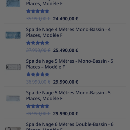
Places, Modèle F
Le
Le
35.990,00
€
24.490,00
€
Note
5.00
sur 5
prix
prix
Spa de Nage 4 Mètres Mono-Bassin - 4
initial
actuel
Places, Modèle F
était :
est :
35.990,00 €.
24.490,00 €.
Le
Le
37.990,00
€
25.490,00
€
Note
5.00
sur 5
prix
prix
Spa de Nage 5 Mètres - Mono-Bassin - 5
initial
actuel
Places – Modèle F
était :
est :
37.990,00 €.
25.490,00 €.
Le
Le
36.990,00
€
29.990,00
€
Note
5.00
sur 5
prix
prix
Spa de Nage 5 Mètres Mono-Bassin - 5
initial
actuel
Places, Modèle F
était :
est :
36.990,00 €.
29.990,00 €.
Le
Le
39.990,00
€
29.990,00
€
Note
5.00
sur 5
prix
prix
Spa de Nage 6 Mètres Double-Bassin - 6
initial
actuel
Places, Modèle F